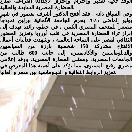
الوفد تحية تقدير وإحترام وإعتزاز لأجدادنا الفراعنة صناع
الحضارة المصرية السابقة والحالية.
وفى السياق ذاته ، فقد أفتتح الدكتور أشرف منصور في شهر
يوليو الماضي 2025 بحرم الجامعة الألمانية ببرلين نموذجاً
مصغراً للمتحف المصري الكبير، ، في خطوة رائدة تهدف إلى
إبراز ثراء الحضارة المصرية في قلب أوروبا وتعزيز الحضور
الثقافي لمصر على الساحة العالمية ، وشهدت فعاليات أعمال
الافتتاح مشاركة 150 شخصية بارزة من السياسيين
والدبلوماسيين والأكاديميين، إلى جانب 600 طالب من
الجامعات المصرية، وممثلي السفارة المصرية، ووفد إعلامي
مصري رفيع المستوى، مما يؤكد على أهمية هذا المعرض في
تعزيز الروابط الثقافية و الدبلوماسية بين مصر و ألمانيا.