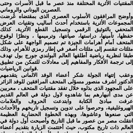
المقتنيات الأثرية المختلفة منذ عصر ما قبل الأسرات وحتى
العصرين اليوناني والروماني.
وأوضح المرافقون الأسلوب العصرى الذى بمقتضاه عُرضت
المجموعات الأثرية باستخدام أحدث أساليب وتقنيات العرض
المتحفي بالتوثيق الرقمي وتسجيل القطع الأثرية، كذلك
حفظها، تأمينها، دراستها، صيانتها، وترميمها ، ونظرًا لوقوع
المتحف أمام أهرامات الجيزة تم تصميم الواجهة على شكل
مثلثات تنقسم إلى مثلثات أصغر في إطار رمزي للأهرام، وذلك
طبقا لنظرية رياضية أطلقها العالم البولندي جورج بول تهدف
إلى ترجمة الأفكار والمفاهيم إلى معادلات للتمكن من تطبيق
قوانين الرياضيات.
وعقب إتتهاء الجولة شكر أعضاء الوفد الالمانى يتقدمهم
الدكتور اشرف منصور مسؤلى المتحف المرافقين للوفد الزائر
على المجهود الذى بذلوه خلال تفقد مقتنيات المتحف ، معربين
عن مدى أنبهارهم بما شاهدوه لاول دولة في العالم القديم
عرفت مبادئ الكتابة وابتدعت الحروف والعلامات
الهيروغليفية، وحرصوا على تدوين وتسجيل تاريخهم والأحداث
التي صنعوها وعاشوها، وبهذه الخطوة الحضارية العظيمة
انتقلت مصر من عصور ما قبل التاريخ وأصبحت أول دولة في
العالم ذات تاريخ مكتوب، حيث أختتمت الزيارة بتقديم أعضاء