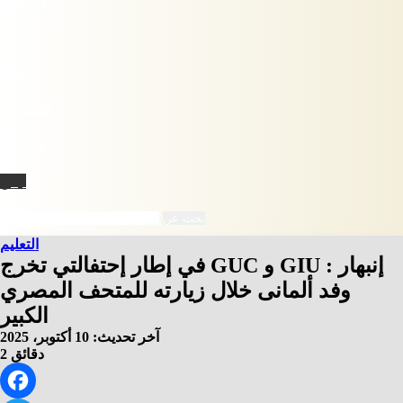
فيسبوك
X
يوتيوب
انستقرام
‫TikTok
نبض
بحث عن
التعليم
في إطار إحتفالتي تخرج GUC و GIU : إنبهار
وفد ألمانى خلال زيارته للمتحف المصري
الكبير
آخر تحديث: 10 أكتوبر، 2025
2 دقائق