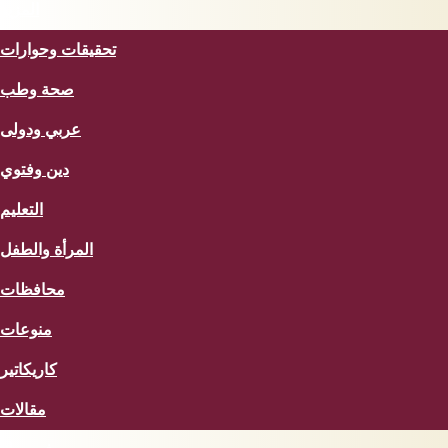
المزيد
تحقيقات وحوارات
صحة وطب
عربي ودولى
دين وفتوي
التعليم
المرأة والطفل
محافظات
منوعات
كاريكاتير
مقالات