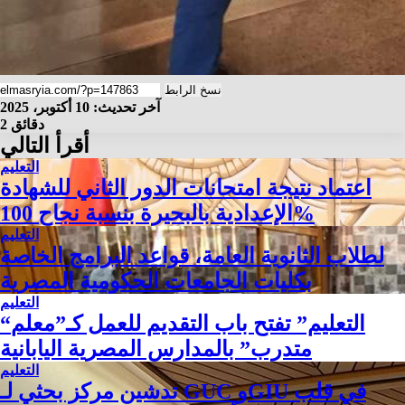
نسخ الرابط
آخر تحديث: 10 أكتوبر، 2025
2 دقائق
أقرأ التالي
التعليم
اعتماد نتيجة امتحانات الدور الثاني للشهادة
الإعدادية بالبحيرة بنسبة نجاح 100%
التعليم
لطلاب الثانوية العامة، قواعد البرامج الخاصة
بكليات الجامعات الحكومية المصرية
التعليم
“التعليم” تفتح باب التقديم للعمل كـ”معلم
متدرب” بالمدارس المصرية اليابانية
التعليم
تدشين مركز بحثي لـ GUC وGIU في قلب