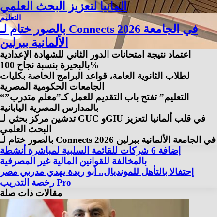
ألمانيا لتعزيز البحث العلمي
التعليم
بالصور ختام لـ Connects 2026 في الجامعة
الألمانية ببرلين
اعتماد نتيجة امتحانات الدور الثاني للشهادة الإعدادية
بالبحيرة بنسبة نجاح 100%
لطلاب الثانوية العامة، قواعد البرامج الخاصة بكليات
الجامعات الحكومية المصرية
“التعليم” تفتح باب التقديم للعمل كـ”معلم متدرب”
بالمدارس المصرية اليابانية
تدشين مركز بحثي لـ GUC وGIU في قلب ألمانيا لتعزيز
البحث العلمي
بالصور ختام لـ Connects 2026 في الجامعة الألمانية ببرلين
إضافة 6 شركات للقائمة السلبية لمباشرة أنشطة
بالمخالفة للقوانين المالية غير المصرفية
إحتفالا بالتأهل للمونديال.. أبو ريدة يهدي مدربي مصر
رخصة التدريب Pro
مقالات ذات صلة