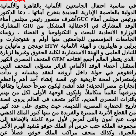
في مناسبة احتفال الجامعتين الألمانية بالقاهرة والألمانية
الدولية بالعاصمة الإدارية الجديدة بتخرج أبنائها ، دعا الدكتور
أشرف منصور رئيس مجلس أمناءGUC ورئيس مجلس أمناء
المشارك GIU الوفد المشارك في الاحتفالية المشكل من
الوزارة الاتحادية للبحث و التكنولوجيا و الفضاء ، رؤساء
الجامعات المؤسسين للجامعتين منها أولم و شتوتجارت و
توبنجن و مانهاين و HTW برلين و هايبلرون و الهيئة الالمانية
للتبادل العلمى و الهيئة الاستشارية لكلية الحقوق وغيرها لزيارة
المتحف المصرى الكبير GEM الذى ينتظر العالم أجمع افتتاحه.
أستقبل أعضاء الوفد الألماني الزائر مسؤلى المتحف الذين
رافقوهم في جولة داخل أروقته لتفقد مقتنياته و بدأت
بإستعراض لمحة تاريخية عن قصة إنشاء أحد أهم وأعظم
إنجازات مصر الحديثة؛ فقد أُنشئ ليكون صرحاً حضارياً وثقافياً
وترفيهياً عالمياً متكاملاً، وليكون الوِجهة الأولى لكل من يهتم
بالتراث المصري القديم، كأكبر متحف في العالم يروي قصة
تاريخ الحضارة المصرية القديمة، حيث يحتوي على عدد كبير
من القطع الأثرية المميزة والفريدة من بينها كنوز الملك الذهبي
توت عنخ آمون والتي تُعرض لأول مرة كاملة بالإضافة إلى
مجموعة الملكة حتب حرس أم الملك خوفو مُشيد الهرم الأكبر
بالجيزة، وكذلك متحف مراكب الملك خوفو، فضلاً عن