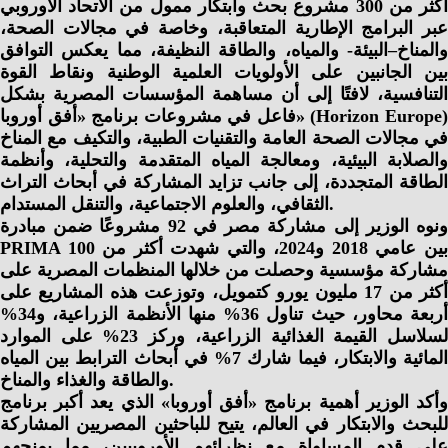
أكثر من 300 مشروع بحث وابتكار ممول من الاتحاد الأوروبي
عبر البرامج الإطارية المتعاقبة، وخاصة في مجالات الصحة،
والمناخ–البيئة- والمياه، والطاقة النظيفة، مما يعكس التوافق
بين الجانبين على الأولويات العلمية الوطنية ونقاط القوة
التنافسية، لافتًا إلى أن مساهمة المؤسسات المصرية بشكل
فاعل في مشروعات برنامج «أفق أوروبا» (Horizon Europe)
في مجالات الصحة العامة والتقنيات الطبية، والتكيف مع المناخ
والصلابة البيئية، ومعالجة المياه المتقدمة والتحلية، وأنظمة
الطاقة المتجددة، إلى جانب تزايد المشاركة في أبحاث التراث
الثقافي، والعلوم الاجتماعية، والتنقل المستدام.
ونوه الوزير إلى مشاركة مصر في 92 مشروعًا ضمن مبادرة
PRIMA بين عامي 2018 و2024، والتي شهدت أكثر من 100
مشاركة مؤسسية وحصلت من خلالها المنظمات المصرية على
أكثر من 17 مليون يورو كتمويل، وتوزعت هذه المشاريع على
أربعة محاور، حيث تناول 36% منها الأنظمة الزراعية، و34%
لسلاسل القيمة الغذائية الزراعية، وركز 23% على الموارد
المائية والابتكار، فيما شارك 7% في أبحاث الترابط بين المياه
والطاقة والغذاء والمناخ.
وأكد الوزير أهمية برنامج «أفق أوروبا» الذي يعد أكبر برنامج
للبحث والابتكار في العالم، يتيح للباحثين المصريين المشاركة
على قدم المساواة مع نظرائهم الأوروبيين، مما يمنحهم