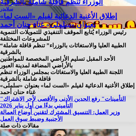
الوزراء تنظم قافلة شاملة بالشرقية
سلايدر
إطلاق الأغنية الدعائية لفيلم «الست لما»
بعنوان «سلملى» غناء حنان أحمد
رئيس الوزراء يُتابع الموقف التنفيذي للتمويلات التنموية
للمشروعات المختلفة
“الطبية العليا والاستغاثات بالوزراء” تنظم قافلة شاملة
بالشرقية
الأحد المقبل تسليم الأراضي المخصصة للمواطنين
بالأراضي المضافة لمدينة العبور
اللجنة الطبية العليا والاستغاثات بمجلس الوزراء تنظم
قافلة شاملة بالشرقية
إطلاق الأغنية الدعائية لفيلم «الست لما» بعنوان «سلملى»
غناء حنان أحمد
"التأمينات" رفع الحدين الأدنى والأقصى لأجر الاشتراك
التأميني بدءًا من أول يناير 2026
وزير العمل: التنسيق المشترك لتقنين أوضاع العمالة
الأجنبية وضبط سوق العمل
مقالات ذات صلة