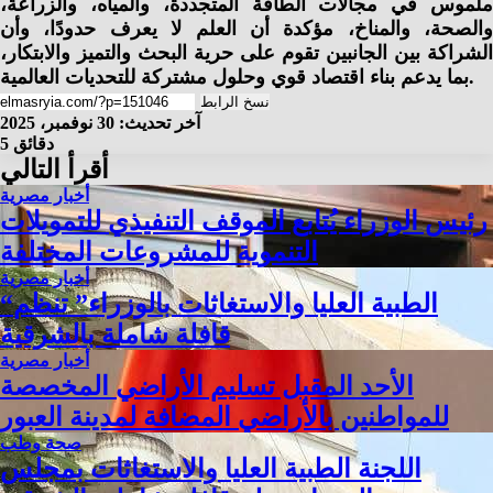
ملموس في مجالات الطاقة المتجددة، والمياه، والزراعة،
والصحة، والمناخ، مؤكدة أن العلم لا يعرف حدودًا، وأن
الشراكة بين الجانبين تقوم على حرية البحث والتميز والابتكار،
بما يدعم بناء اقتصاد قوي وحلول مشتركة للتحديات العالمية.
نسخ الرابط
آخر تحديث: 30 نوفمبر، 2025
5 دقائق
أقرأ التالي
أخبار مصرية
رئيس الوزراء يُتابع الموقف التنفيذي للتمويلات
التنموية للمشروعات المختلفة
أخبار مصرية
“الطبية العليا والاستغاثات بالوزراء” تنظم
قافلة شاملة بالشرقية
أخبار مصرية
الأحد المقبل تسليم الأراضي المخصصة
للمواطنين بالأراضي المضافة لمدينة العبور
صحة وطب
اللجنة الطبية العليا والاستغاثات بمجلس