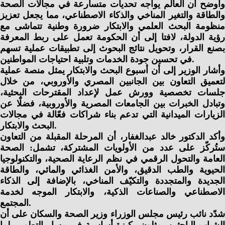
وأوضح أن العالم يواجه تحديات متسارعة في مجالات الصحة
والطاقة والتغير المناخي والذكاء الاصطناعي، مما يجعل تعزيز
منظومة البحث العلمي والابتكار ضرورة وطنية تتماشى مع
رؤية الدولة، لافتا إلى أن الحكومة تعمل على ربط المعرفة
بصنع القرار، وتحويل نتائج البحوث إلى تطبيقات عملية تسهم
في تحسين جودة الخدمات وتلبية احتياجات المواطنين.
وأشار الوزير إلى أن أسبوع البحث والابتكار يمثل منصة عملية
لتعميق التعاون بين الجانبين المصري والأوروبي، من خلال
جلسات تخصصية وورش عمل لإعداد المقترحات البحثية،
وتبادل الخبرات بين الجامعات المصرية والأوروبية، فضلًا عن
الزيارات الميدانية التي تدعم بناء شراكات فعّالة في مجالات
البحث والابتكار.
وأكد الدكتور خالد عبدالغفار، أن المرحلة المقبلة من التعاون
ستُركّز على عدد من الأولويات المشتركة، تشمل: الصحة
العامة والتحول الرقمي في نظم الرعاية الصحية، والتكنولوجيا
الحيوية والطب الدقيق، والأمن الغذائي والمائي، والطاقة
الجديدة والمتجددة والتكيّف المناخي، بالإضافة إلى الذكاء
الاصطناعي والصناعات الذكية، والابتكار الموجه لخدمة
المجتمع.
شدّد نائب رئيس مجلس الوزراء وزير الصحة والسكان على أن