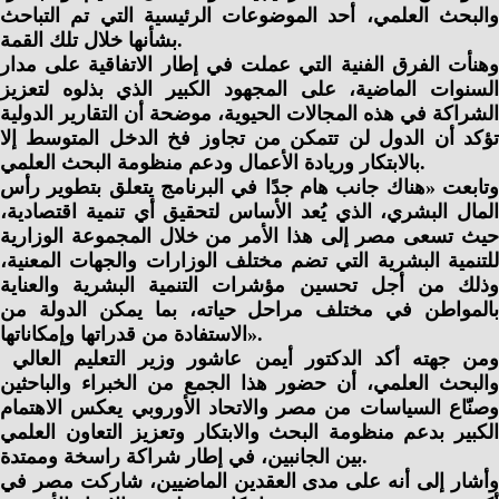
والبحث العلمي، أحد الموضوعات الرئيسية التي تم التباحث
بشأنها خلال تلك القمة.
وهنأت الفرق الفنية التي عملت في إطار الاتفاقية على مدار
السنوات الماضية، على المجهود الكبير الذي بذلوه لتعزيز
الشراكة في هذه المجالات الحيوية، موضحة أن التقارير الدولية
تؤكد أن الدول لن تتمكن من تجاوز فخ الدخل المتوسط إلا
بالابتكار وريادة الأعمال ودعم منظومة البحث العلمي.
وتابعت «هناك جانب هام جدًا في البرنامج يتعلق بتطوير رأس
المال البشري، الذي يُعد الأساس لتحقيق أي تنمية اقتصادية،
حيث تسعى مصر إلى هذا الأمر من خلال المجموعة الوزارية
للتنمية البشرية التي تضم مختلف الوزارات والجهات المعنية،
وذلك من أجل تحسين مؤشرات التنمية البشرية والعناية
بالمواطن في مختلف مراحل حياته، بما يمكن الدولة من
الاستفادة من قدراتها وإمكاناتها».
ومن جهته أكد الدكتور أيمن عاشور وزير التعليم العالي
والبحث العلمي، أن حضور هذا الجمع من الخبراء والباحثين
وصنّاع السياسات من مصر والاتحاد الأوروبي يعكس الاهتمام
الكبير بدعم منظومة البحث والابتكار وتعزيز التعاون العلمي
بين الجانبين، في إطار شراكة راسخة وممتدة.
وأشار إلى أنه على مدى العقدين الماضيين، شاركت مصر في