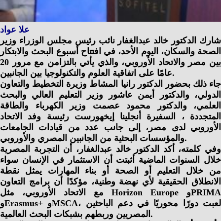
علا عواد
شارك الدكتور خالد عبدالغفار نائب رئيس مجلس الوزراء وزير
الصحة والسكان، اليوم الأحد، في افتتاح أسبوع البحث والابتكار
بين مصر والاتحاد الأوروبي، والذي يأتي بالتزامن مع مرور 20
عامًا على اتفاقية العلوم والتكنولوجيا بين الجانبين.
جاء ذلك بحضور الدكتور رانيا المشاط وزيرة التخطيط والتعاون
الدولي، والدكتور أيمن عاشور وزير التعليم العالي والبحث
العلمي، والدكتور محمود عصمت وزير الكهرباء والطاقة
المتجددة ، السفيرة أنجلينا إيخهورست رئيسة وفد الاتحاد
الأوروبي لدى مصر، إلى جانب عدد من قيادات الجامعات
والمؤسسات البحثية من الجانبين المصري والأوروبي.
وفي كلمته، أكد الدكتور خالد عبدالغفار، أن التجربة المصرية
خلال السنوات الماضية أثبتت أن الاستثمار في الإنسان سواء
من خلال التعليم أو الصحة أو بناء المهارات يمثل نقطة
الانطلاق الحقيقية لأي نهضة وطنية، مؤكدًا أن برامج التعاون
مع الاتحاد الأوروبي، مثل Horizon Europe وPRIMA
وErasmus+ وMSCA، لعبت دورًا محوريًا في دعم الباحثين
المصريين وربطهم بشبكات البحث العالمية.