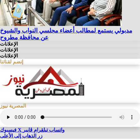
مدبولي يستمع لمطالب أعضاء مجلسي النواب والشيوخ
عن محافظة مطروح
الإعلانات
الإعلانات
الإعلانات
إنضم لقناتنا
المصرية نيوز
واتساب
تيلقرام
ڤايبر
X
فيسبوك
زر الذهاب إلى الأعلى