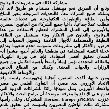
مشاركة فعّالة في مشروعات البرنامج.
وتابع أن الطريق نحو مستقبل مستدام هو طريقٌ لابد أن
يسلكه جميع الشركاء معاً، فالتحديات المرتبطة بتغير المناخ
وأمن الطاقة والتطورات التكنولوجية هي تحديات عالمية
تتطلب عملاً جماعياً، داعيا جميع الشركاء من الجانبين المصري
والأوروبي إلى العمل المشترك لتعظيم الاستفادة من هذا
البرنامج، والتعاون في الابتكار وبناء مستقبل من الطاقة
النظيفة والمستدامة للأجيال القادمة ولتحويل التحديات إلى
فرص، والأفكار إلى مشروعات ملموسة تخدم شعوبنا وتدفع
عجلة التنمية المستدامة في منطقتنا والعالم أجمع، مشيرا أنه
لضمان تحقيق أقصى استفادة، فإننا في وزارة الكهرباء
والطاقة المتجددة نؤمن إيماناً راسخاً بأهمية التكامل بين جميع
الوزارات والجهات المعنية، وكذلك مع القطاع الخاص
والأوساط الأكاديمية.
ومن جانبها، أكدت السفيرة أنجلينا إيخهورست رئيسة وفد
الاتحاد الأوروبي لدى مصر، أن التعاون العلمي بين مصر
والاتحاد الأوروبي يمثل نموذجًا رائدًا للشراكات الدولية التي
تقوم على الإبداع والمعرفة، موضحةً أن برامج البحث والابتكار
المشتركة، وعلى رأسها Horizon Europe وPRIMA، عززت
مشاركة مئات الباحثين المصريين وأسهمت في تحقيق تقدم