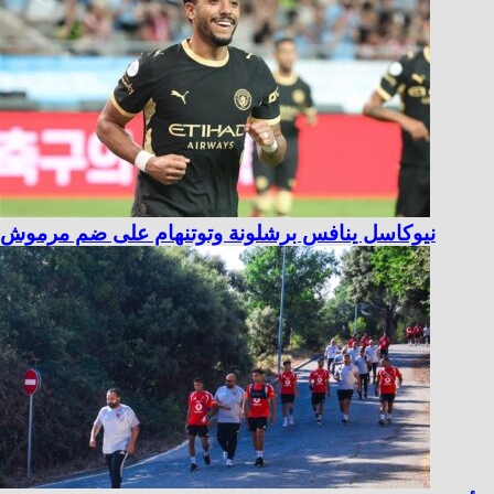
نيوكاسل ينافس برشلونة وتوتنهام على ضم مرموش