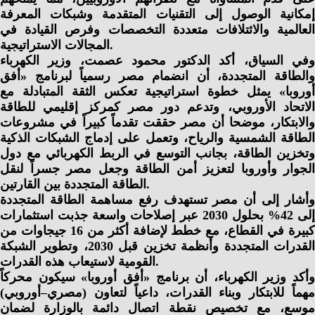
إمكانية الوصول إلى التقنيات المتقدمة وشبكات المعرفة
العالمية والائتلافات متعددة التخصصات وفرص القيادة في
المجالات الاستراتيجية.
وفي السياق، أكد الدكتور محمود عصمت، وزير الكهرباء
والطاقة المتجددة، أن انضمام مصر رسمياً لبرنامج «أفق
أوروبا» يمثل خطوة استراتيجية تعكس الثقة المتبادلة مع
الاتحاد الأوروبي، وتدعم دور مصر كمركز إقليمي للطاقة
والابتكار، موضحا أن مصر حققت تقدماً كبيراً في مشروعات
الطاقة الشمسية والرياح، وتعمل على إدماج الشبكات الذكية
وتخزين الطاقة، بجانب التوسع في الربط الكهربائي مع دول
الجوار وأوروبا لتعزيز أمن الطاقة وجعل مصر جسراً لنقل
الطاقة المتجددة بين القارتين.
وأشار إلى أن مصر تستهدف رفع مساهمة الطاقة المتجددة
إلى 42% بحلول 2030 عبر إصلاحات واسعة جذبت استثمارات
كبيرة في القطاع، مع خطط لإضافة أكثر من 16 جيجاوات من
القدرات المتجددة وأنظمة تخزين قبل 2030، وتطوير الشبكة
القومية لاستيعاب هذه القدرات.
وأكد وزير الكهرباء، أن برنامج «أفق أوروبا» سيكون محركاً
مهماً للابتكار وبناء القدرات، داعياً لتعاون (مصري–أوروبي)
موسع، مع تخصيص نقطة اتصال دائمة بالوزارة لضمان