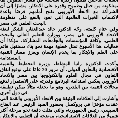
الشباب الباحثين يمثلون ركيزة أساسية في مسار التطوير، لما
يمتلكونه من خيال وطموح وقدرة على الابتكار، مشيرًا إلى أن
الشراكة مع الاتحاد الأوروبي تفتح أمامهم فرصًا واعدة
لاكتساب الخبرات العالمية التي تعود بالنفع على منظومة
البحث العلمي في مصر.
وفي ختام كلمته، وجّه الدكتور خالد عبدالغفار، الشكر لبعثة
الاتحاد الأوروبي في مصر، ووزارة التعليم العالي والبحث
العلمي، وكافة المؤسسات والجامعات المشاركة، مؤكدًا أن
فعاليات هذا الأسبوع تمثل خطوة مهمة نحو بناء مستقبل قائم
على العلم والابتكار بما يخدم الإنسان ويعزز مسار التنمية
المستدامة.
وأكدت الدكتورة رانيا المشاط، وزيرة التخطيط والتنمية
الاقتصادية والتعاون الدولي، أن مرور 20 عامًا على توقيع اتفاق
التعاون في مجال العلوم والتكنولوجيا بين مصر والاتحاد
الأوروبي يعكس استدامة البرنامج وقدرته على الاستمرار لدفع
مجالات التنمية بين البلدين، وهو ما يجعله مثالًا يمكن تطبيقه
في دول أخرى.
وأشارت إلى العلاقات الوثيقة بين الاتحاد الأوروبي والقمة التي
عقدت مؤخرًا في بروكسل بحضور السيد الرئيس عبد الفتاح
السيسي، رئيس الجمهورية، والتي مثلت دفعة نحو مرحلة أكثر
شمولًا من العلاقات الاستراتيجية، موضحة أن التعليم، والابتكار،