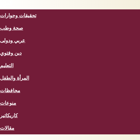
المزيد
تحقيقات وحوارات
صحة وطب
عربي ودولى
دين وفتوي
التعليم
المرأة والطفل
محافظات
منوعات
كاريكاتير
مقالات