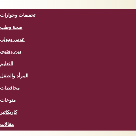
المزيد
تحقيقات وحوارات
صحة وطب
عربي ودولى
دين وفتوي
التعليم
المرأة والطفل
محافظات
منوعات
كاريكاتير
مقالات