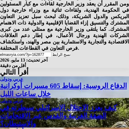
ومن المقرر أن يعقد وزير الخارجية لقاءات مع كبار المسئولين
في الحكومة الهندية، ولقاءات ثنائية مع وزراء خارجية دول
البريكس والدول الشريكة، وذلك لبحث سبل تعزيز التعاون
المشترك والتنسيق إزاء القضايا الإقليمية والدولية ذات الاهتمام
المشترك. كما يلتقى وزير الخارجية مع ممثلي عدد من كبرى
الشركات الهندية ورجال الأعمال، في إطار دعم العلاقات
الاقتصادية والتجارية والاستثمارية بين مصر والهند، واستكشاف
فرص التعاون في القطاعات المختلفة.
نسخ الرابط
آخر تحديث: 13 مايو، 2026
أقل من دقيقة
أقرأ التالي
عربي ودولى
الدفاع الروسية: إسقاط 605 مسيرات أوكرانية
خلال ساعات الليل
عربي ودولى
كيف يعزز الاحتلال الإسرائيلي سيطرته في
الضفة الغربية والقدس عبر الاقتحامات
والاستيطان؟