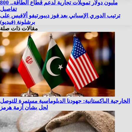
800 مليون دولار تمويلات تجارية لدعم قطاع الطاقة..
تفاصيل
ترتيب الدوري الإسباني بعد فوز ديبورتيفو ألافيس على
برشلونة (فيديو)
مقالات ذات صلة
الخارجية الباكستانية: جهودنا الدبلوماسية مستمرة للتوصل
لحل بشأن أزمة هرمز