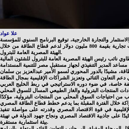
علا عواد
الاستثمار والتجارة الخارجية، توقيع البرنامج السنوي للمؤسسة
الدولية الإسلامية لتمويل التجارة عضو مجموعة البنك الإسلامي للتنمية لصالح جمهورية مصر العربية، والذي يتضمن تمويلات تجارية بقيمة 800 مليون دولار لدعم قطاع الطاقة من خلال
الهيئة المصرية العامة للبترول.
وي نائب رئيس الهيئة المصرية العامة للبترول للشئون المالية
قة، مشيدًا بالدور المحوري لسمو الأمير عبدالعزيز بن سلمان
 بصفة خاصة، في ضوء دوره الاستراتيجي في ربط الخليج العربي
نب من احتياجات السوق المحلي من المنتجات البترولية، مؤكدًا
لإقليمية في قوة الاقتصاد المصري وقدرته على مواصلة تنفيذ
يدًا على جاذبية الاقتصاد المصري ونجاح جهود الدولة في تهيئة
بيئة استثمارية مستقرة.
لمرحلة المقبلة، الي جانب التعاون القائم المتعلق بالبرامج