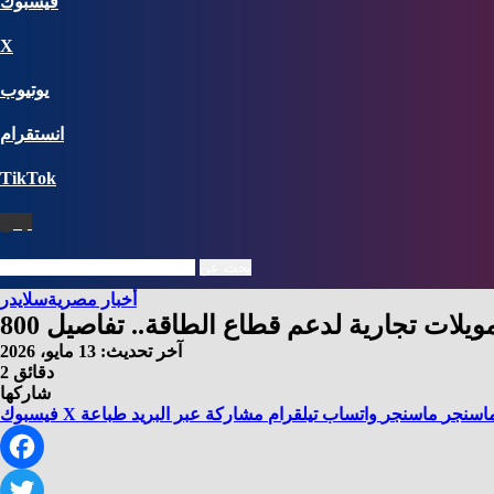
فيسبوك
X
يوتيوب
انستقرام
‫TikTok
نبض
بحث عن
أخبار مصرية
سلايدر
ر تمويلات تجارية لدعم قطاع الطاقة.. تفاصيل
آخر تحديث: 13 مايو، 2026
2 دقائق
شاركها
اسنجر
ماسنجر
واتساب
تيلقرام
مشاركة عبر البريد
طباعة
X
فيسبوك