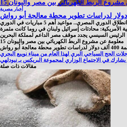
ن مشروع الربط الكهربائي بين مصر واليونان
أخبار مصرية
الدوري المصري.. مواعيد أهم 5 مباريات في الدوري
ة الأمريكية: محادثات إسرائيل ولبنان في روما كانت مثمرة
الرئيس السيسي يجدد موقف مصر الداعم لمملكة البحرين
15 معلومة عن مشروع الربط الكهربائي بين مصر واليونان
و رواش
لات الحج السياحي البري لهذا العام من ميناء نويبع البحري
 يشارك في الاجتماع الوزاري لمجموعة البريكس بـ نيودلهي
مقالات ذات صلة