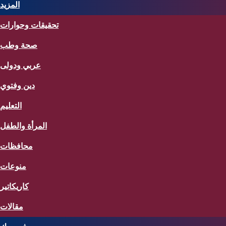
المزيد
تحقيقات وحوارات
صحة وطب
عربي ودولى
دين وفتوي
التعليم
المرأة والطفل
محافظات
منوعات
كاريكاتير
مقالات