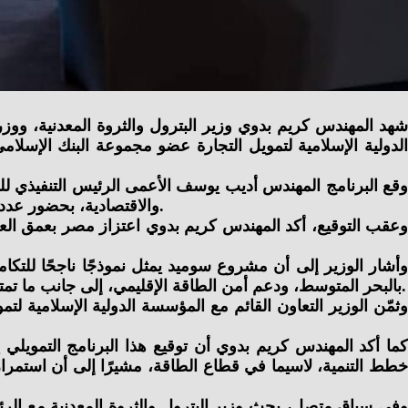
شهد المهندس كريم بدوي وزير البترول والثروة المعدنية، ووزراء
وقع البرنامج المهندس أديب يوسف الأعمى الرئيس التنفيذي للم
والاقتصادية، بحضور عدد من قيادات وزارة البترول والثروة المعدنية، واللواء حازم يحيى مساعد المدير التنفيذي لجهاز مستقبل مصر للتنمية المستدامة.
وعقب التوقيع، أكد المهندس كريم بدوي اعتزاز مصر بعمق العلا
وأشار الوزير إلى أن مشروع سوميد يمثل نموذجًا ناجحًا للتك
بالبحر المتوسط، ودعم أمن الطاقة الإقليمي، إلى جانب ما تمتلكه منطقة سوميد من بنية تحتية متطورة تسهم في تأمين إمدادات المنتجات البترولية والغاز الطبيعي المسال للسوق المحلي.
وثمّن الوزير التعاون القائم مع المؤسسة الدولية الإسلامية ل
كما أكد المهندس كريم بدوي أن توقيع هذا البرنامج التمويلي
خطط التنمية، لاسيما في قطاع الطاقة، مشيرًا إلى أن استمرار ا
وفي سياق متصل، بحث وزير البترول والثروة المعدنية مع الرئي