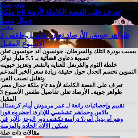
ثقافة وفنون
تعرف على القصة الكاملة لأزمة تاج ملكة
جمال مصر
سلايدر
3 ظواهر جوية.. الأرصاد تعلن تفاصيل طقس
الأسبوع المقبل
بسبب بودرة التلك والسرطان، جونسون آند جونسون تعلن
تسوية دعاوى قضائية بـ 5.5 مليار دولار
خلطة الثوم والقرنفل للعناية بالشعر وتعزيز حيويته
التموين تحسم الجدل حول حقيقة زيادة سعر الخبز المدعم
وتقليل نصيب الفرد
تعرف على القصة الكاملة لأزمة تاج ملكة جمال مصر
3 ظواهر جوية.. الأرصاد تعلن تفاصيل طقس الأسبوع
المقبل
تقييم وإحصائيات رائعة لـ عمر مرموش أمام كريستال
بالاس وجماهير تشيلسي للإدارة: أحضروه فورا
وهم أم بديل آمن؟ دراسة تكشف دور الوخز بالإبر في
تسكين الآلام الحادة والمزمنة
مقالات ذات صلة