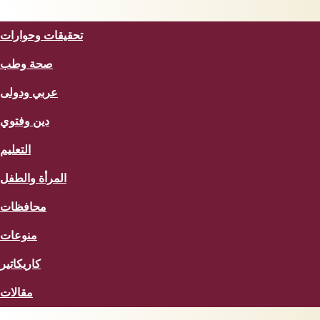
المزيد
تحقيقات وحوارات
صحة وطب
عربي ودولى
دين وفتوي
التعليم
المرأة والطفل
محافظات
منوعات
كاريكاتير
مقالات