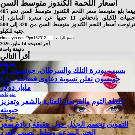
أسعار اللحمة الكندوز متوسط السن
ينما بلغ متوسط سعر اللحم الكندوز متوسط السن نحو
405
جنيهات للكيلو، بانخفاض 11 جنيها عن سعره السابق، إذ
تراوحت أسعار اللحم الكندوز متوسط السن من 320 إلى 500
جنيه للكيلو.
نسخ الرابط
آخر تحديث: 14 مايو، 2026
دقيقة واحدة
أقرأ التالي
منوعات
بسبب بودرة التلك والسرطان، جونسون آند
جونسون تعلن تسوية دعاوى قضائية بـ 5.5
مليار دولار
منوعات
خلطة الثوم والقرنفل للعناية بالشعر وتعزيز
حيويته
منوعات
التموين تحسم الجدل حول حقيقة زيادة سعر
الخبز المدعم وتقليل نصيب الفرد