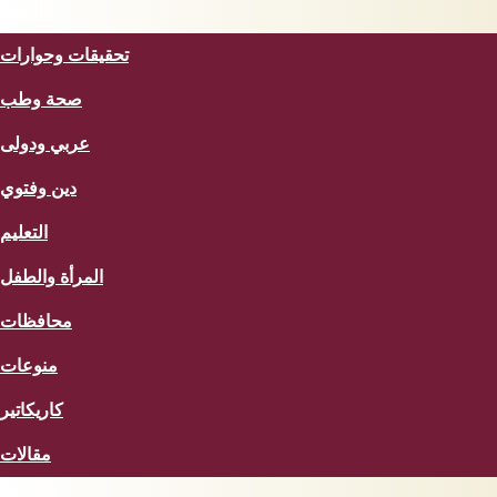
المزيد
تحقيقات وحوارات
صحة وطب
عربي ودولى
دين وفتوي
التعليم
المرأة والطفل
محافظات
منوعات
كاريكاتير
مقالات