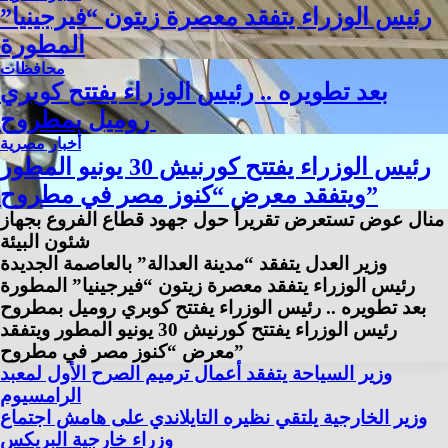
رئيس الوزراء يتفقد معصرة زيتون “فيرجينيا”
المطورة
محافظات
بعد تطويره .. رئيس الوزراء يفتتح كوبري
روميل بمطروح
أخبار مصرية
رئيس الوزراء يفتتح كورنيش 30 يونيو المطور
ويتفقد معرض “كنوز مصر في مطروح”
منال عوض تستعرض تقريراً حول جهود قطاع الفروع بجهاز
شئون البيئة
وزير العدل يتفقد “مدينة العدالة” بالعاصمة الجديدة
رئيس الوزراء يتفقد معصرة زيتون “فيرجينيا” المطورة
بعد تطويره .. رئيس الوزراء يفتتح كوبري روميل بمطروح
رئيس الوزراء يفتتح كورنيش 30 يونيو المطور ويتفقد
معرض “كنوز مصر في مطروح”
⁠وزير السياحة يتفقد أعمال ترميم الصرح الأول لمعبد
الرامسيوم
وزير الخارجية يلتقي نظيره التايلاندي على هامش اجتماع
وزراء خارجية البريكس