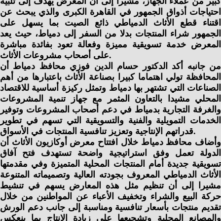
كبير من عملاء الجهاز، مشيرا إلى أن المعرض يهدف إلى تلبية
احتياجات أذواق الجمهور في القاهرة الكبرى والذي يبحث عن
اقتناء قطع الأثاث الدمياطي ذائع الصيت بما يسهل على
الجمهور شراء المنتجات بدلا من السفر إلى دمياط، حيث يعد
المعرض خدمة تسويقية مميزة وفعالة تعود بفائدة مباشرة
على أصحاب مشروعات الأثاث.
من جانبه أكد الدكتور حسام الدين فوزي محافظ دمياط أن
المحافظة تولي اهتماما كبيرا بصناعة الأثاث باعتبارها من أهم
الصناعات التي تشتهر بها دمياط وتمثل ركيزة أساسية للاقتصاد
المحلي مشيدا بالتعاون المثمر مع جهاز تنمية المشروعات
والغرفة التجارية بدمياط في دعم أصحاب المشروعات وتوفير
الخدمات التمويلية والفنية والتسويقية التي تسهم في تطوير
قدراتهم الإنتاجية وتعزيز تنافسية المنتجات في الأسواق.
وأضاف محافظ دمياط خلال افتتاح معرض أوكازيون الأثاث أن
الدولة تعمل وفق استراتيجية واضحة تستهدف فتح آفاق
تسويقية جديدة أمام المنتجات المحلية المتميزة وفي مقدمتها
الأثاث الدمياطي المعروف بجودته العالية وتصميماته المتنوعة
مشيرا إلى أن تنظيم مثل هذه المعارض يسهم في تنشيط
حركة البيع والشراء وتخفيف الأعباء عن المواطنين من خلال
تقديم منتجات بأسعار تنافسية ومناسبة إلى جانب دعم الورش
والمصانع المحلية وتشجيعها على زيادة الإنتاج بما ينعكس