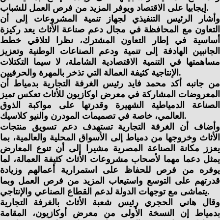
إيجابيا على الاقتصاد ويوفر المزيد من فرص العمل للشباب.
وأشار الرئيس التنفيذي لجهاز تنمية المشروعات إلى أن
التعاون مع المحافظة في مجال دعم صناعة الأثاث يعد ركيزة
أساسية في إطار التعاون المشترك، نظرا لتلاقي خطط
الجانبين الهادفة إلى تنمية ودعم الصناعات الوطنية وتعزيز
مساهمتها في التنمية الاقتصادية الشاملة، لا سيما التكتلات
الإنتاجية كثيفة العمالة التي تذخر بالمهرة والحرفيين.
من جانبه أكد محمد فايد رئيس الغرفة التجارية بدمياط أن
المعروضات المشاركة في معرض اوكازيون للأثاث تعكس تميز
الصناعة الدمياطية الشهيرة وقدرتها على مواكبة الذوق
العالمي، خاصة في تصميمات المودرن والنيو كلاسيك.
وأضاف أن الغرفة التجارية تستهدف دعم تسويق منتجات
الأثاث وخروجها من دمياط إلى الأسواق المحلية والعالمية، بما
يعزز مكانة الصناعة المصرية مشيرا إلى أن تنوع المعارض
يمثل دعما مهما لأصحاب مشروعات الأثاث كثيفة العمالة، لما
يوفره من فرص للحفاظ على استمرارية أعمالهم وزيادة
قدرتهم على التوسع واستيعاب المزيد من فرص العمل وبما
يتماشى مع توجهات الدولة لدعم القطاع الصناعي والإنتاجي.
وقال هاني الحجري رئيس شعبة الأثاث بالغرفة التجارية
بدمياط إن النسخة الأولى من معرض أوكازيون، المقامة