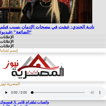
نادية الجندي: عشت في مصحات الإدمان بسبب فيلم
“الضائعة” (فيديو)
الإعلانات
الإعلانات
الإعلانات
إنضم لقناتنا
المصرية نيوز
واتساب
تيلقرام
ڤايبر
X
فيسبوك