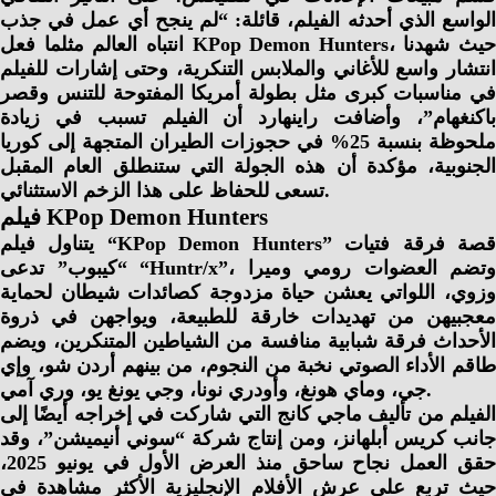
الواسع الذي أحدثه الفيلم، قائلة: “لم ينجح أي عمل في جذب
انتباه العالم مثلما فعل KPop Demon Hunters، حيث شهدنا
انتشار واسع للأغاني والملابس التنكرية، وحتى إشارات للفيلم
في مناسبات كبرى مثل بطولة أمريكا المفتوحة للتنس وقصر
باكنغهام”، وأضافت راينهارد أن الفيلم تسبب في زيادة
ملحوظة بنسبة 25% في حجوزات الطيران المتجهة إلى كوريا
الجنوبية، مؤكدة أن هذه الجولة التي ستنطلق العام المقبل
تسعى للحفاظ على هذا الزخم الاستثنائي.
فيلم KPop Demon Hunters
يتناول فيلم “KPop Demon Hunters” قصة فرقة فتيات
“كيبوب” تدعى “Huntr/x”، وتضم العضوات رومي وميرا
وزوي، اللواتي يعشن حياة مزدوجة كصائدات شيطان لحماية
معجبيهن من تهديدات خارقة للطبيعة، ويواجهن في ذروة
الأحداث فرقة شبابية منافسة من الشياطين المتنكرين، ويضم
طاقم الأداء الصوتي نخبة من النجوم، من بينهم أردن شو، وإي
جي، وماي هونغ، وأودري نونا، وجي يونغ يو، وري آمي.
الفيلم من تأليف ماجي كانج التي شاركت في إخراجه أيضًا إلى
جانب كريس أبلهانز، ومن إنتاج شركة “سوني أنيميشن”، وقد
حقق العمل نجاح ساحق منذ العرض الأول في يونيو 2025،
حيث تربع على عرش الأفلام الإنجليزية الأكثر مشاهدة في