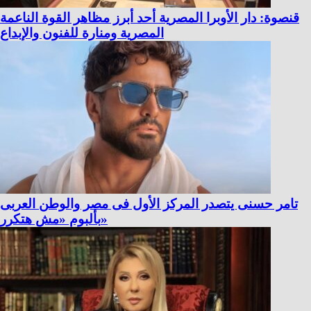
قنصوة: دار الأوبرا المصرية أحد أبرز مظاهر القوة الناعمة
المصرية ومنارة للفنون والإبداع
تامر حسنى يتصدر المركز الأول فى مصر والوطن العربى
بألبوم «مش هتكرر»