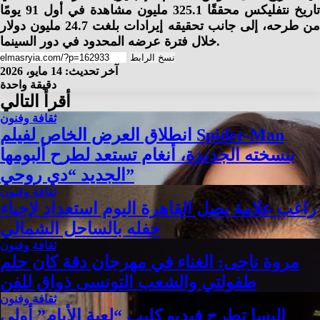
تاريخ نتفليكس محققًا 325.1 مليون مشاهدة في أول 91 يومًا
من طرحه، إلى جانب تحقيقه إيرادات بلغت 24.7 مليون دولار
خلال فترة عرضه المحدود في دور السينما.
نسخ الرابط
آخر تحديث: 14 مايو، 2026
دقيقة واحدة
أقرأ التالي
ثقافة وفنون
انطلاق العرض الخاص لفيلم Spider-Man
بنسخته الجديدة، أنغام تستعد لطرح ألبومها
الجديد “دي روحي”
ثقافة وفنون
راغب علامة يصل القاهرة اليوم استعداد لإحياء
حفله بالساحل الشمالي
ثقافة وفنون
مروة ناجى: الغناء في مهرجان دقة كان حلم
طفولتي والشعب التونسى ذواق للفن
ثقافة وفنون
إليسا تطرح فيديو كليب “لعبة الأيام” أولى