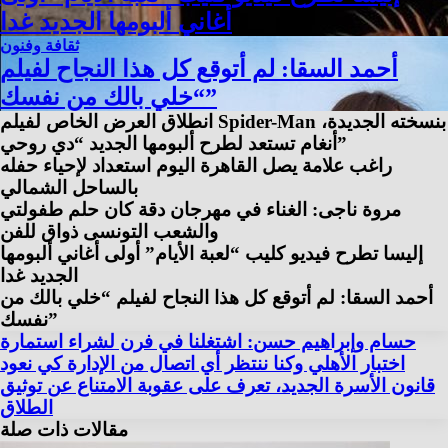
أغاني ألبومها الجديد غدا
ثقافة وفنون
أحمد السقا: لم أتوقع كل هذا النجاح لفيلم
“خلي بالك من نفسك”
انطلاق العرض الخاص لفيلم Spider-Man بنسخته الجديدة،
أنغام تستعد لطرح ألبومها الجديد “دي روحي”
راغب علامة يصل القاهرة اليوم استعداد لإحياء حفله
بالساحل الشمالي
مروة ناجى: الغناء في مهرجان دقة كان حلم طفولتي
والشعب التونسى ذواق للفن
إليسا تطرح فيديو كليب “لعبة الأيام” أولى أغاني ألبومها
الجديد غدا
أحمد السقا: لم أتوقع كل هذا النجاح لفيلم “خلي بالك من
نفسك”
حسام وإبراهيم حسن: اشتغلنا في فرن لشراء استمارة
اختبار الأهلي وكنا ننتظر أي اتصال من الإدارة كي نعود
قانون الأسرة الجديد، تعرف على عقوبة الامتناع عن توثيق
الطلاق
مقالات ذات صلة