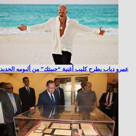
عمرو دياب يطرح كليب أغنية “حبيتك” من ألبومه الجديد