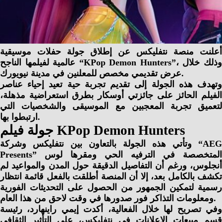
أعلنت منصة نتفليكس عن إطلاق جولة حفلات موسيقية
عالمية لفيلمها الناجح “KPop Demon Hunters”، وذلك خلال
عرض تقديمي مخصص للمعلنين في مدينة نيويورك.
وتهدف هذه الجولة إلى تقديم تجربة حية تعيد إحياء عناصر
الفيلم الحائز على جائزتي أوسكار بطرق استعراضية مذهلة،
لتعميق تجربة المعجبين مع الموسيقى والشخصيات التي
ارتبطوا بها.
جولة فيلم KPop Demon Hunters
وتأتي هذه الجولة بالتعاون بين نتفليكس وشركة “AEG
Presents” المتخصصة في الترفيه الحي ومقرها لوس
أنجلوس، ورغم أن التفاصيل الدقيقة حول المدن والمواعيد لم
تكشف بالكامل بعد، إلا أن المنصة أطلقت بالفعل قائمة انتظار
رسمية لتمكين الجمهور من الحصول على التحديثات الفورية
ومعلومات التذاكر فور صدورها في وقت لاحق من هذا العام.
وفي تصريح لها خلال الفعالية، أكدت إيمي راينهارد، رئيسة
قسم مبيعات الإعلانات في نتفليكس، على التأثير الثقافي