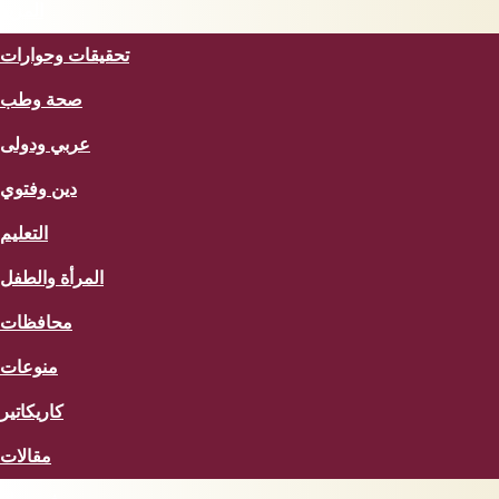
المزيد
تحقيقات وحوارات
صحة وطب
عربي ودولى
دين وفتوي
التعليم
المرأة والطفل
محافظات
منوعات
كاريكاتير
مقالات