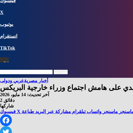
فيسبوك
X
يوتيوب
انستقرام
‫TikTok
نبض
بحث عن
أخبار مصرية
عربي ودولى
لاندي على هامش اجتماع وزراء خارجية البريكس
آخر تحديث: 14 مايو، 2026
2 دقائق
شاركها
اسنجر
ماسنجر
واتساب
تيلقرام
مشاركة عبر البريد
طباعة
X
فيسبوك