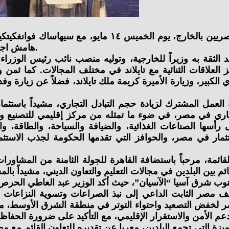
التقى د. بدر عبد العاطي، وزير الخارجية والتعاون الدولي و
هامش اجتماع وزراء خارجية دول مجموعة البريكس المنعقد في نيودلهي.
ديد الثقة به وزيراً للخارجية، وتوليه منصب نائب رئيس الوزرا
 العلاقات الثنائية مع تايلاند في مختلف المجالات. كما ثمن وزي
لعمل المشترك لزيادة حجم التبادل التجاري، مشيداً باستثمار
ثماري في مصر، في ضوء ما تمثله من مركز إقليمي للتصنيع وال
 رأسها الصناعات الغذائية، والضيافة والسياحة، والطاقة، و
تثمار في مصر، والحوافز التي تقدمها الحكومة لجذب الاستثما
القائمة، مرحباً باستضافة القاهرة للجولة الثامنة من المشاور
قف مصر الثابت الداعي إلى نبذ الصراعات وتسوية النزاعات بال
صر لخفض التصعيد واحتواء التوتر في منطقة الشرق الأوسط، مشد
متميزة التي تجمع البلدين، معربا عن تقديره للتعاون القائم 