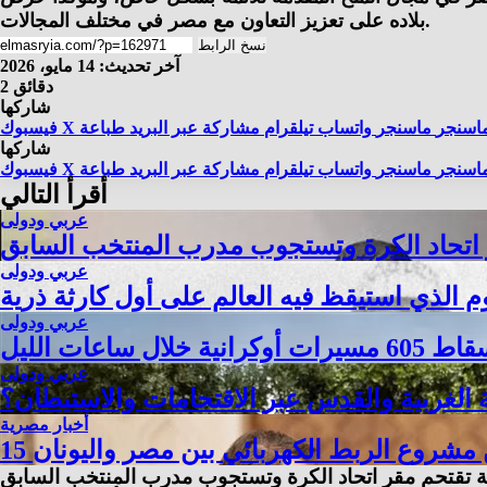
بلاده على تعزيز التعاون مع مصر في مختلف المجالات.
نسخ الرابط
آخر تحديث: 14 مايو، 2026
2 دقائق
شاركها
اسنجر
ماسنجر
واتساب
تيلقرام
مشاركة عبر البريد
طباعة
X
فيسبوك
شاركها
اسنجر
ماسنجر
واتساب
تيلقرام
مشاركة عبر البريد
طباعة
X
فيسبوك
أقرأ التالي
عربي ودولى
ر اتحاد الكرة وتستجوب مدرب المنتخب السابق
عربي ودولى
 الذي استيقظ فيه العالم على أول كارثة ذرية
عربي ودولى
ال ساعات الليل
عربي ودولى
 الغربية والقدس عبر الاقتحامات والاستيطان؟
أخبار مصرية
ن مشروع الربط الكهربائي بين مصر واليونان
ية تقتحم مقر اتحاد الكرة وتستجوب مدرب المنتخب السابق