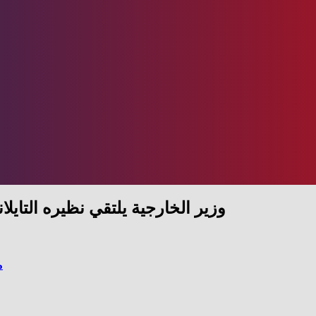
وزير الخارجية يلتقي نظيره التاي
م