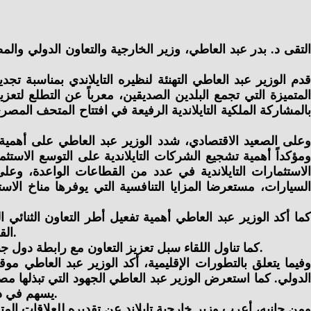
قدم الوزير عبد العاطي التهنئة لنظيره التايلاندي بمناسبة تج
المتميزة التي تجمع البلدين الصديقين، معرباً عن التطلع لتعزيز
وعلى الصعيد الاقتصادي، شدد الوزير عبد العاطي على أهمية ا
ومؤكداً أهمية تشجيع الشركات التايلاندية على التوسع الاست
الاستثمارات التايلاندية في عدد من القطاعات الواعدة، وعلى
السيارات، مستعرضا المزايا التنافسية التي يوفرها مناخ الاس
كما أكد الوزير عبد العاطي أهمية تفعيل أطر التعاون الثنائي 
القائم بين البلدين في مجالات التعليم والتعاون الديني، مشيداً بالمستوى الأكاديمي المتميز للطلاب التايلانديين الدارسين في مصر.
كما تناول اللقاء سبل تعزيز التعاون مع رابطة دول جنوب شرق آسيا “الآسيان”، حيث أكد الوزير عبد العاطي الحرص على توطيد علاقاتها مع دول الرابطة وتعزيز أطر التعاون معها.
وفيما يتعلق بالتطورات الإقليمية، أكد الوزير عبد العاطي مو
الدولي. كما استعرض الوزير عبد العاطي الجهود التي تبذلها م
يسهم في دعم الأمن والاستقرار الإقليمي، مع التأكيد على ضرورة الحفاظ على حرية الملاحة الدولية ومراعاة شواغل دول الإقليم الأمنية.
ومن جانبه، أعرب وزير خارجية تايلاند عن تقديره للعلاقات ال