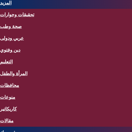
المزيد
تحقيقات وحوارات
صحة وطب
عربي ودولى
دين وفتوي
التعليم
المرأة والطفل
محافظات
منوعات
كاريكاتير
مقالات