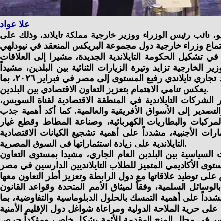
علا عواد
المصريين بالخارج، يوم الخميس ١٤ مايو، مع سيهاساك فوانغكيتكيو، نائب رئيس الوزراء ووزير خارجية مملكة تايلاند، وذلك على
ء في تشكيل الحكومة التايلاندية الجديدة، مشيرا إلى العلاقات
ر الخارجية تزايد وتيرة الزيارات الثنائية بين البلدين، مشيداً
بالمشاركة الملكية التايلاندية الرفيعة في افتتاح المتحف المصري الكبير، وزيارة الأميرة كريمة ملك تايلاند، فضلاً عن زيارة وفد تجاري تايلاندي رفيع المستوى إلى مصر في فبراير ٢٠٢٦، بما
يعكس تنامي الاهتمام بتعزيز التعاون الاقتصادي بين البلدين.
 الشركات التايلاندية في المنطقة الاقتصادية لقناة السويس،
تصدير إلى الأسواق الأفريقية والعالمية. كما أكد أهمية جذب
المركبات والبطاريات الكهربائية، وصناعة المطاط وقطع غيار
رات الأجنبية، مشدداً على أهمية تشجيع الكيانات الاقتصادية
التايلاندية على زيادة استثماراتها في السوق المصرية.
ات السياسية بين البلدين العام الجاري، مشيدا بمستوى التعاون
وسائل السلمية، وفقاً لميثاق الأمم المتحدة وقواعد القانون
داً على أهمية التمسك بالحلول الدبلوماسية والتفاوضية، بما
مع مصر في مجال المنح المقدمة للأئمة بشكل خاص، ومؤكداً حرص