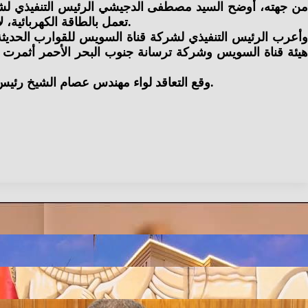
تعمل بالطاقة الكهربائية، لافتا في هذا الصدد إلى بدء تقطيع ألواح الحديد الخاصة بالوحدة الأولى على أن يتبعها العمل تباعاً في الأتوبيسات النهرية الأخرى.
وأعرب الرئيس التنفيذي لشركة قناة السويس للقوارب الحديثة
هيئة قناة السويس وشركة ترسانة جنوب البحر الأحمر أثمرت 
وقع التعاقد لواء مهندس عصام الشيخ رئيس هيئة النقل العام في محافظة القاهرة، وممثلاً عن هيئة قناة السويس محمود عبده مصطفى حسن مدير إدارة التموين بالهيئة.