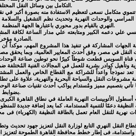
التكامل بين وسائل النقل المختلفة، بما يسهم في تحقيق التنمية الشاملة ودعم الاقتصاد القومي.
موي متكامل نسعى لتعظيم الاستفادة منه بصورة أكبر في نقل 
ءة المراسي والوحدات النهرية وتحديث نظم التشغيل والسلامة و
النهري بالقيام بدور محوري باعتبارها الجهة المنظمة والمشرفة على حركة الوحدات النهرية على مستوى الجمهورية.
سيسي علي دعمه الكبير ومتابعته علي مدار الساعة لكافة المش
الصادرة مؤخراً بزيادة أعداد الأتوبيسات النهرية الجديدة من 3 إلي 5 أتوبيسات.
كافة الجهات المشاركة في تنفيذ هذا المشروع المهم، موكداً
قناة السويس قطعت شوطاً كبيرًا نحو توطين صناعة الوحدات الب
عد نموذجاً واعداً للشراكة مع القطاع الخاص والعمل المشتر
ا تأتي بتصميم مميز ومُستدام يواكب أحدث تقنيات صناعة الوحدا
بضوابط ومعايير السلامة البيئية في كافة المشروعات التنموية والخدمية.
 أسطول الأتوبيسات النهرية العاملة في نطاق القاهرة الكبرى
 نهرية للنقل العام تعمل بالطاقة النظيفة (الكهرباء) فى م
ع النقل النهري التابع لوزارة النقل لتعزيز جهود تحديث وتطوي