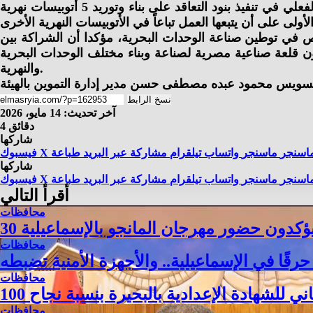
من جهته، أوضح السيد مصطفى الدجيشي الرئيس التنفيذي لشركة قناة السويس للقوارب الحديثة أن الشركة بدأت العمل الفعلي في تنفيذ بنود التعاقد على بناء وتوريد 5 أتوبيسات نهرية
ص في توطين صناعة الوحدات البحرية، مؤكدا أن الشراكة بين
ن قلعة صناعية مصرية لصناعة وبناء مختلف الوحدات البحرية
والنهرية.
نسخ الرابط
آخر تحديث: 14 مايو، 2026
4 دقائق
شاركها
اسنجر
ماسنجر
واتساب
تيلقرام
مشاركة عبر البريد
طباعة
X
فيسبوك
شاركها
اسنجر
ماسنجر
واتساب
تيلقرام
مشاركة عبر البريد
طباعة
X
فيسبوك
أقرأ التالي
محافظات
ًا يؤكدون حضور مهرجان المانجو بالإسماعيلية
محافظات
رقًا في الإسماعيلية.. والأجهزة الأمنية تضبطه
محافظات
محافظات