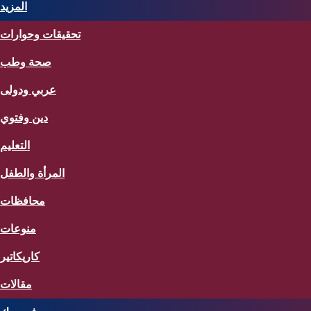
المزيد
تحقيقات وحوارات
صحة وطب
عربي ودولى
دين وفتوي
التعليم
المرأة والطفل
محافظات
منوعات
كاريكاتير
مقالات