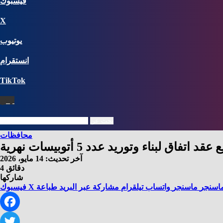
فيسبوك
X
يوتيوب
انستقرام
‫TikTok
نبض
بحث عن
محافظات
آخر تحديث: 14 مايو، 2026
4 دقائق
شاركها
اسنجر
ماسنجر
واتساب
تيلقرام
مشاركة عبر البريد
طباعة
X
فيسبوك