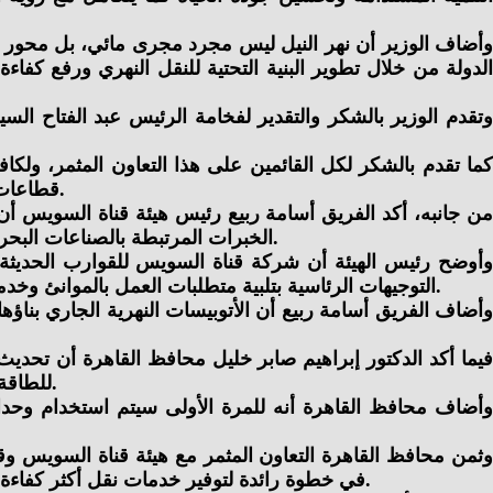
وأضاف الوزير أن نهر النيل ليس مجرد مجرى مائي، بل محور تن
الدولة من خلال تطوير البنية التحتية للنقل النهري ورفع كفا
وتقدم الوزير بالشكر والتقدير لفخامة الرئيس عبد الفتاح ال
كما تقدم بالشكر لكل القائمين على هذا التعاون المثمر، ول
قطاعات النقل في مصر، وفق أحدث المعايير العالمية، وبما يحقق مصالح المواطنين ويدعم مسيرة التنمية الشاملة التي تشهدها البلاد.
من جانبه، أكد الفريق أسامة ربيع رئيس هيئة قناة السويس أن 
الخبرات المرتبطة بالصناعات البحرية وتأهيل كوادر بشرية للعمل في المجالات الفنية المُختلفة ضمن استراتيجية الهيئة لتنويع مصادر الدخل وتعزيز دورها التنموي.
وأوضح رئيس الهيئة أن شركة قناة السويس للقوارب الحديثة ت
التوجيهات الرئاسية بتلبية متطلبات العمل بالموانئ وخدمة مشروعات النقل والسياحة البحرية والنهرية، علاوة على تطلعها لفتح آفاق جديدة للتصدير للخارج تحت شعار صنع في مصر.
وأضاف الفريق أسامة ربيع أن الأتوبيسات النهرية الجاري بناؤه
فيما أكد الدكتور إبراهيم صابر خليل محافظ القاهرة أن تحديث
للطاقة النظيفة دعمًا للتنمية المستدامة، كما يعد إضافة جديدة للمنظومة الخدمية، واستجابة مباشرة لاحتياجات المواطنين بالمحافطة.
وأضاف محافظ القاهرة أنه للمرة الأولى سيتم استخدام وحدات
وثمن محافظ القاهرة التعاون المثمر مع هيئة قناة السويس وقطا
في خطوة رائدة لتوفير خدمات نقل أكثر كفاءة واستدامة، فى إطار خطط محافظة القاهرة الطموحة لتعزيز استخدام الطاقة النظيفة والصديقة للبيئة فى وسائل النقل العام.