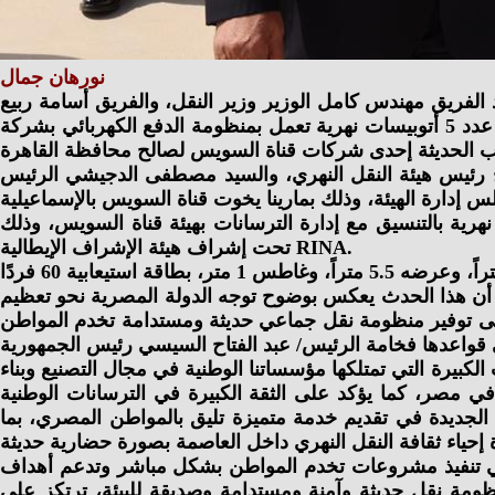
نورهان جمال
د الفريق مهندس كامل الوزير وزير النقل، والفريق أسامة ربيع
رئيس هيئة قناة السويس، والدكتور إبراهيم صابر خليل محافظ القاهرة، اليوم الخميس، مراسم توقيع عقد اتفاق لبناء وتوريد عدد 5 أتوبيسات نهرية تعمل بمنظومة الدفع الكهربائي بشركة
اح رئيس هيئة النقل النهري، والسيد مصطفى الدجيشي الرئيس
 قناة السويس للقوارب الحديثة أحدث شركات قناة السويس بسفاجا بناء وتوريد عدد 5 أتوبيسات نهرية بالتنسيق مع إدارة الترسانات بهيئة قناة السويس، وذلك
تحت إشراف هيئة الإشراف الإيطالية RINA.
ً أن هذا الحدث يعكس بوضوح توجه الدولة المصرية نحو تعظيم
لة على توفير منظومة نقل جماعي حديثة ومستدامة تخدم المواطن
ة قناة السويس يعكس الإمكانات الكبيرة التي تمتلكها مؤسساتنا الوطنية في مجال التصنيع وبناء
في مصر، كما يؤكد على الثقة الكبيرة في الترسانات الوطنية
 الجديدة في تقديم خدمة متميزة تليق بالمواطن المصري، بما
ة في تنفيذ مشروعات تخدم المواطن بشكل مباشر وتدعم أهداف
نظومة نقل حديثة وآمنة ومستدامة وصديقة للبيئة، ترتكز على