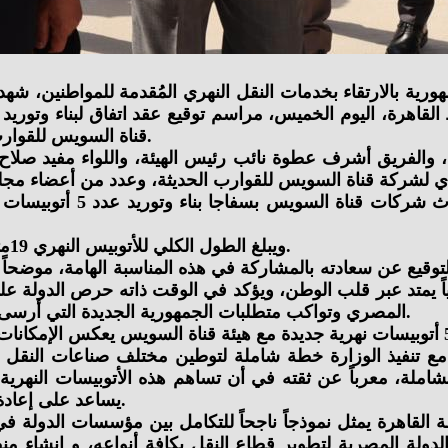
ورية بالارتقاء بخدمات النقل النهري المُقدمة للمواطنين، شه
قناة السويس للقوارب الحديثة إحدى شركات قناة السويس لصالح محافظة القاهرة.
ة، والفريق أشرف عطوة نائب رئيس الهيئة، واللواء مفيد صل
وفقاً للتعاقد، تتولى شركة
ويبلغ الطول الكلي للأتوبيس النهري 19متراً، وعرضه 5.5 متراً، وغاطس 1 متر، بطاقة استيعابية 60 فردًا.
توقيع عن سعادته بالمشاركة في هذه المناسبة الهامة، موضحا
اقتصادياً يمتد عبر قلب الوطن، ويؤكد في الوقت ذاته حرص الدو
المصري وتواكب متطلبات الجمهورية الجديدة التي أرسى قواعدها فخامة الرئيس/ عبد الفتاح السيسي رئيس الجمهورية.
كما أكد الوزير على أن توقيع هذا البروتوكول لبناء وتصنيع عدد 5 أتوبيسات نهرية جديدة مع هيئ
ا مع تنفيذ الوزارة خطة شاملة لتوطين مختلف صناعات النقل 
املة، معرباً عن ثقته في أن تساهم هذه الأتوبيسات النهرية
يساعد على إعادة إحياء ثقافة النقل النهري داخل العاصمة بصورة حضارية حديثة.
ة القاهرة يمثل نموذجاً ناجحاً للتكامل بين مؤسسات الدول
الدولة المصرية لتطوير قطاع النقل بكافة أنواعه، و إنشاء م