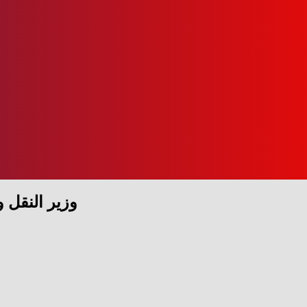
وزير النقل ورئيس هيئة قناة السويس يشهدون مراسم توقيع عقد اتفاق لبناء وتوريد عدد 5 أتوبيسات نهرية