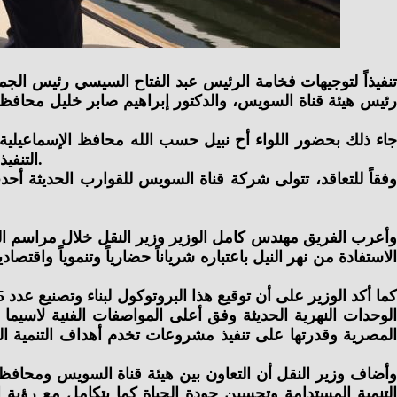
تنفيذاً لتوجيهات فخامة الرئيس عبد الفتاح السيسي رئيس الجمه
جاء ذلك بحضور اللواء أح نبيل حسب الله محافظ الإسماعيلي
التنفيذي لشركة قناة السويس للقوارب الحديثة، وعدد من أعضاء مجلس إدارة الهيئة، وذلك بمارينا يخوت قناة السويس بالإسماعيلية.
وأعرب الفريق مهندس كامل الوزير وزير النقل خلال مراسم ال
الاستفادة من نهر النيل باعتباره شرياناً حضارياً وتنموياً و
الوحدات النهرية الحديثة وفق أعلى المواصفات الفنية لاسيم
المصرية وقدرتها على تنفيذ مشروعات تخدم أهداف التنمية الش
وأضاف وزير النقل أن التعاون بين هيئة قناة السويس ومحافظ
التنمية المستدامة وتحسين جودة الحياة كما يتكامل مع رؤية 