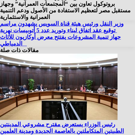
بروتوكول تعاون بين “المجتمعات العمرانية” وجهاز
مستقبل مصر لتعظيم الاستفادة من الأصول ودعم التنمية
العمرانية والاستثمارية
وزير النقل ورئيس هيئة قناة السويس يشهدون مراسم
توقيع عقد اتفاق لبناء وتوريد عدد 5 أتوبيسات نهرية
جهاز تنمية المشروعات يفتتح معرض أوكازيون للأثاث
الدمياطي
مقالات ذات صلة
رئيس الوزراء يستعرض مقترح مشروعي المدينتين
الطبيتين المتكاملتين بالعاصمة الجديدة ومدينة العلمين