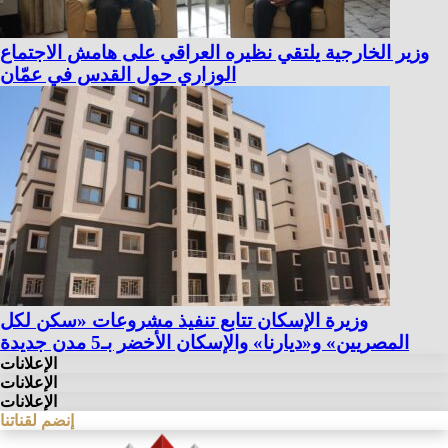
وزير الخارجية يلتقي نظيره العراقي على هامش الاجتماع
الوزاري حول القدس في عمّان
وزيرة الإسكان تتابع تنفيذ مشروعات «سكن لكل
المصريين» و«ديارنا» والإسكان الأخضر بـ5 مدن جديدة
الإعلانات
الإعلانات
الإعلانات
إنضم لقناتنا