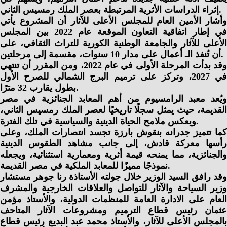
إثراء الدراسات الأثرية المرتبطة بعصر الملك رمسيس الثاني.
وأشار الأمين العام للمجلس الأعلى للآثار أن المشروع يأتي
في إطار اتفاقية التعاون الموقعة عام 2022 بين المجلس
الأعلى للآثار والجامعة الوطنية الكورية للتراث الثقافي، على
أن تُنفذ الـ أعمال على مدار 10 سنوات، مقسمة إلى مرحلتين.
وقد بدأت المرحلة الأولى في عام 2022، ومن المقرر أن تنتهي
في 2027، وتركز على ترميم البرج الشمالي للصرح الأول
بطول يقارب 32 مترًا.
ويُعد معبد الرامسيوم من أهم المعابد الجنائزية في مصر
القديمة، حيث يمثل سجلًا تاريخيًا لعصر الملك رمسيس الثاني،
ويعكس ملامح الحياة الدينية والسياسية في تلك الفترة.
كما تتميز جدرانه بنقوش بارزة تجسد انتصارات الملك، وعلى
رأسها معركة قادش، إلى جانب مشاهد الطقوس الدينية
والجنائزية، مما يمنحه قيمة أثرية ومعمارية استثنائية، ويجعله
نموذجًا مميزًا للمعابد الملكية في مصر القديمة.
وقد رافق السيد الوزير خلال جولته الأستاذة رنا جوهر مستشار
وزير السياحة والآثار للتواصل والعلاقات الخارجية والمشرف
العام على الادارة العامة للمنظمات الدولية، والأستاذ مؤمن
عثمان رئيس قطاع الترميم ومشروعات الآثار المتاحف
بالمجلس الأعلى للآثار، والأستاذ محمد عبد البديع رئيس قطاع