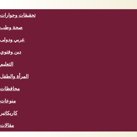
المزيد
تحقيقات وحوارات
صحة وطب
عربي ودولى
دين وفتوي
التعليم
المرأة والطفل
محافظات
منوعات
كاريكاتير
مقالات