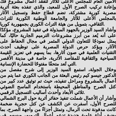
الأمين العام للمجلس الأعلى للآثار لتفقد أعمال مشروع فك
وإعادة تركيب الصرح الأول للمعبد، والذي تنفذه بعثة أثرية
مصرية كورية مشتركة، تضم قطاع حفظ وتسجيل الآثار
بالمجلس الأعلى للآثار والجامعة الوطنية الكورية للتراث
الثقافي، بتمويل من هيئة التراث الكوري بجمهورية كوريا.
وأشاد السيد الوزير بالجهود المبذولة في تنفيذ المشروع، مؤكدًا
على أنه يُعد من أبرز مشروعات الترميم الجارية حاليًا، كما
يمثل نموذجًا للتعاون الدولي المثمر في مجال الحفاظ على
الآثار، ويؤكد حرص الدولة المصرية على توظيف أحدث
التقنيات العلمية في صون آثارها، بما يسهم في تعزيز القيمة
السياحية والثقافية للمقاصد الأثرية، خاصة في مدينة الأقصر
التي تُعد متحفًا مفتوحًا للحضارة الإنسانية.
وخلال الجولة، استمع السيد الوزير إلى شرح مفصل من
الدكتور جيسو كيم رئيس البعثة من الجانب الكوري عما يتم من
أعمال بالمشروع ومراحل تنفيذه، حيث تم توثيق عدد كبير من
كتل الصرح والمناطق المحيطة باستخدام الماسح الضوئي
ثلاثي الأبعاد وأحدث أساليب التسجيل الرقمي.
وأشار أن الأعمال شملت تنفيذ حفائر أثرية حول البرج الشمالي
للصرح الأول، أسفرت عن الكشف عن كتل حجرية ضخمة
كانت مدفونة تحت الرمال، وتمثل أجزاءً من واجهة الصرح، بما
يضيف أدلة علمية جديدة تدعم أعمال الترميم، ويسهم في