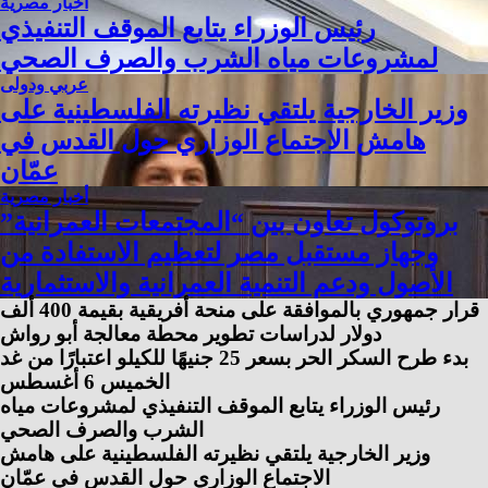
أخبار مصرية
رئيس الوزراء يتابع الموقف التنفيذي
لمشروعات مياه الشرب والصرف الصحي
عربي ودولى
وزير الخارجية يلتقي نظيرته الفلسطينية على
هامش الاجتماع الوزاري حول القدس في
عمّان
أخبار مصرية
بروتوكول تعاون بين “المجتمعات العمرانية”
وجهاز مستقبل مصر لتعظيم الاستفادة من
الأصول ودعم التنمية العمرانية والاستثمارية
قرار جمهوري بالموافقة على منحة أفريقية بقيمة 400 ألف
دولار لدراسات تطوير محطة معالجة أبو رواش
بدء طرح السكر الحر بسعر 25 جنيهًا للكيلو اعتبارًا من غد
الخميس 6 أغسطس
رئيس الوزراء يتابع الموقف التنفيذي لمشروعات مياه
الشرب والصرف الصحي
وزير الخارجية يلتقي نظيرته الفلسطينية على هامش
الاجتماع الوزاري حول القدس في عمّان