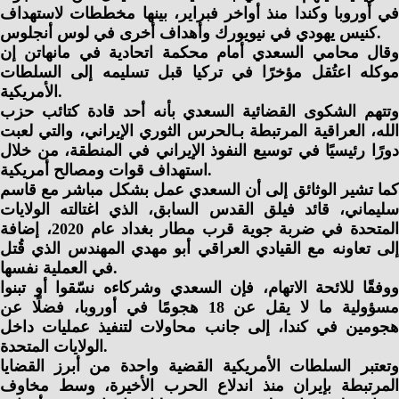
في أوروبا وكندا منذ أواخر فبراير، بينها مخططات لاستهداف
كنيس يهودي في نيويورك وأهداف أخرى في لوس أنجلوس.
وقال محامي السعدي أمام محكمة اتحادية في مانهاتن إن
موكله اعتُقل مؤخرًا في تركيا قبل تسليمه إلى السلطات
الأمريكية.
وتتهم الشكوى القضائية السعدي بأنه أحد قادة كتائب حزب
الله، العراقية المرتبطة بـالحرس الثوري الإيراني، والتي لعبت
دورًا رئيسيًا في توسيع النفوذ الإيراني في المنطقة، من خلال
استهداف قوات ومصالح أمريكية.
كما تشير الوثائق إلى أن السعدي عمل بشكل مباشر مع قاسم
سليماني، قائد فيلق القدس السابق، الذي اغتالته الولايات
المتحدة في ضربة جوية قرب مطار بغداد عام 2020، إضافة
إلى تعاونه مع القيادي العراقي أبو مهدي المهندس الذي قُتل
في العملية نفسها.
ووفقًا للائحة الاتهام، فإن السعدي وشركاءه نسّقوا أو تبنوا
مسؤولية ما لا يقل عن 18 هجومًا في أوروبا، فضلًا عن
هجومين في كندا، إلى جانب محاولات لتنفيذ عمليات داخل
الولايات المتحدة.
وتعتبر السلطات الأمريكية القضية واحدة من أبرز القضايا
المرتبطة بإيران منذ اندلاع الحرب الأخيرة، وسط مخاوف