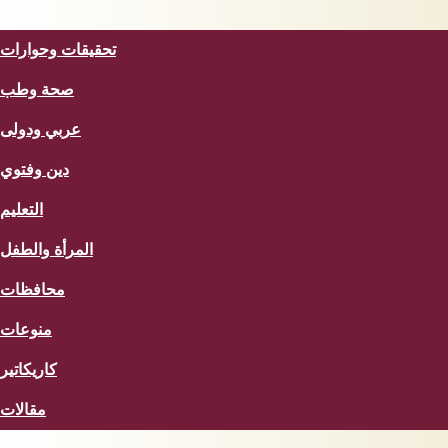
المزيد
تحقيقات وحوارات
صحة وطب
عربي ودولى
دين وفتوي
التعليم
المرأة والطفل
محافظات
منوعات
كاريكاتير
مقالات