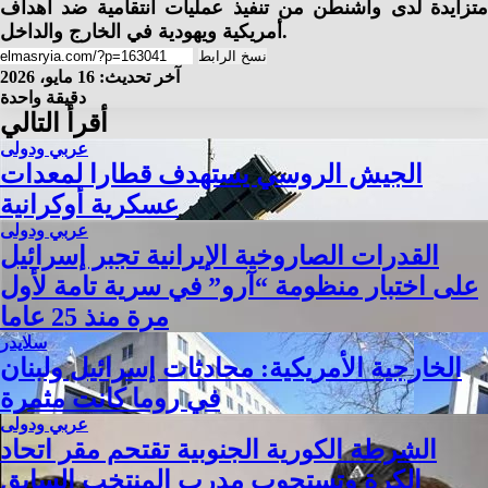
متزايدة لدى واشنطن من تنفيذ عمليات انتقامية ضد أهداف
أمريكية ويهودية في الخارج والداخل.
نسخ الرابط
آخر تحديث: 16 مايو، 2026
دقيقة واحدة
أقرأ التالي
عربي ودولى
الجيش الروسي يستهدف قطارا لمعدات
عسكرية أوكرانية
عربي ودولى
القدرات الصاروخية الإيرانية تجبر إسرائيل
على اختبار منظومة “آرو” في سرية تامة لأول
مرة منذ 25 عاما
سلايدر
الخارجية الأمريكية: محادثات إسرائيل ولبنان
في روما كانت مثمرة
عربي ودولى
الشرطة الكورية الجنوبية تقتحم مقر اتحاد
الكرة وتستجوب مدرب المنتخب السابق