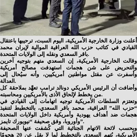
أعلنت وزارة الخارجية الأمريكية، اليوم السبت، ترحيبها باعتقال
القيادي في كتائب حزب الله العراقية الموالية لإيران محمد
باقر السعدي ونقله إلى الولايات المتحدة.
وقالت الخارجية الأمريكية، إن السعدي متهم بتوجيه آخرين
والتحريض على شن هجمات استهدفت مصالح أمريكية
وأسفرت عن مقتل مواطنين أمريكيين، وأنه سيُحال إلى
العدالة.
وأضافت أن الرئيس الأمريكي دونالد ترامب تعهَّد بملاحقة كل
من يخطط لإلحاق الأذى بالأمريكيين ومحاسبته.
وتعتزم السلطات الأمريكية توجيه اتهامات إلى القيادي في
“حزب الله” العراقية، محمد باقر السعدي، بالتخطيط لتنفيذ
هجمات ضد أهداف يهودية وأمريكية داخل الولايات المتحدة
وأوروبا، وفق صحيفة “نيويورك تايمز”.
وبحسب لائحة الاتهام الجنائية التي كُشفت عنها الصحيفة
الأمريكية، يُتهم السعدي بالتخطيط لما لا يقل عن 20 هجومًا