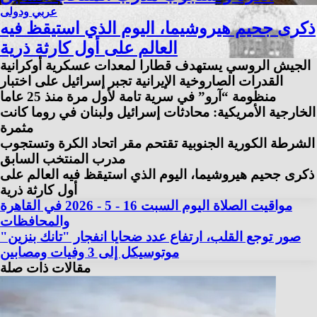
عربي ودولى
ذكرى جحيم هيروشيما، اليوم الذي استيقظ فيه
العالم على أول كارثة ذرية
الجيش الروسي يستهدف قطارا لمعدات عسكرية أوكرانية
القدرات الصاروخية الإيرانية تجبر إسرائيل على اختبار
منظومة “آرو” في سرية تامة لأول مرة منذ 25 عاما
الخارجية الأمريكية: محادثات إسرائيل ولبنان في روما كانت
مثمرة
الشرطة الكورية الجنوبية تقتحم مقر اتحاد الكرة وتستجوب
مدرب المنتخب السابق
ذكرى جحيم هيروشيما، اليوم الذي استيقظ فيه العالم على
أول كارثة ذرية
مواقيت الصلاة اليوم السبت 16 - 5 - 2026 في القاهرة
والمحافظات
صور توجع القلب، ارتفاع عدد ضحايا انفجار "تانك بنزين"
موتوسيكل إلى 3 وفيات ومصابين
مقالات ذات صلة