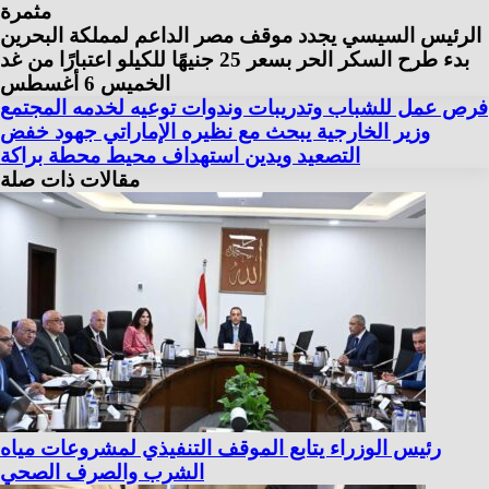
مثمرة
الرئيس السيسي يجدد موقف مصر الداعم لمملكة البحرين
بدء طرح السكر الحر بسعر 25 جنيهًا للكيلو اعتبارًا من غد
الخميس 6 أغسطس
فرص عمل للشباب وتدريبات وندوات توعيه لخدمه المجتمع
وزير الخارجية يبحث مع نظيره الإماراتي جهود خفض
التصعيد ويدين استهداف محيط محطة براكة
مقالات ذات صلة
رئيس الوزراء يتابع الموقف التنفيذي لمشروعات مياه
الشرب والصرف الصحي