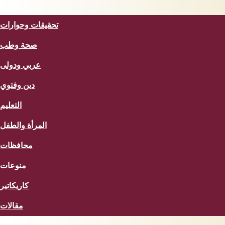
المزيد
تحقيقات وحوارات
صحة وطب
عربي ودولى
دين وفتوي
التعليم
المرأة والطفل
محافظات
منوعات
كاريكاتير
مقالات