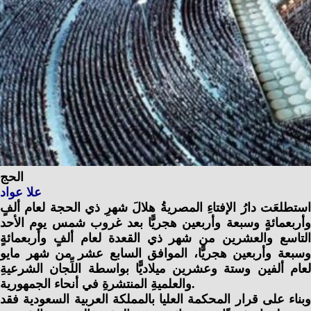
الحج
علا عواد
استطلعَت دارُ الإفتاءِ المصريةُ هلالَ شهرِ ذي الحجة لعام ألفٍ
وأربعمائةٍ وسبعة وأربعين هجريًّا بعد غروب شمس يوم الأحد
التاسع والعشرين من شهر ذي القعدة لعام ألفٍ وأربعمائةٍ
وسبعة وأربعين هجريًّا، الموافق السابع عشر من شهر مايو
لعام ألفين وستة وعشرين ميلاديًّا بواسطة اللِّجان الشرعيةِ
والعلميةِ المنتشرةِ في أنحاء الجمهورية.
وبناء على قرار المحكمة العليا بالمملكة العربية السعودية فقد