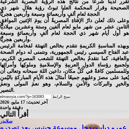
تقرر لدينا شرعًا من نتائج هذه الرؤية البصرية الشرعية
الصحيحة وقرار المحكمة العليا ثبوتُ رؤية هلالِ شهر ذي
الحجة لعامِ ألفٍ وأربعمائةٍ وسبعة وأربعين هجريًّا
وعلى ذلك تُعلن دارُ الإفتاءِ المصريةُ أن يومَ الإثنين الموافق
الثامن عشر من شهر مايو لعام ألفين وستة وعشرين ميلاديًّا
هو أول أيام شهر ذي الحجة لعام ألفٍ وأربعمائةٍ وسبعة
وأربعين هجريًّا.
وبهذه المناسبةِ الكريمةِ نتقدم بخالص التهنئة لفخامة الرئيس
عبد الفتاح السيسي رئيس الجمهورية، ونتمنى له دوام الصحة
والعافية، كما نتقدمُ بخالص التهنئة للشعب المصري الكريم،
ولجميع رؤساءِ الدولِ العربيةِ والإسلاميةِ وملوكِها وأمرائِها
وللمسلمين كافةً في كُلِّ مكان، داعين اللهَ سبحانه وتعالى أن
يُعيدَ على مصرَ وعليهم جميعًا أمثالَ هذه الأيامِ المباركةِ باليُمنِ
والخيرِ والبركات والأمنِ والسلام، وهو نعمَ المولى ونعمَ
النصير.
نسخ الرابط
آخر تحديث: 17 مايو، 2026
دقيقة واحدة
أقرأ التالي
سلايدر
عمرو دياب يدخل موسوعة جينيس بعد تصدره