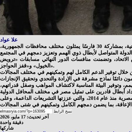
علا عواد
شهد جوهر نبيل وزير الشباب والرياضة، فعاليات نهائي بطولة الجمهورية للفروسية الخاصة بـالاتحاد المصري للإعاقات الذهنية، بمشاركة 30 فارسًا يمثلون مختلف محافظات الجمهورية،
الاتحاد، وتضمنت منافسات الدور النهائي مسابقات «ترويض
الخيول» و«قفز الحواجز».
 من خلال توفير الدعم الكامل لهم وتمكينهم في مختلف المجالات
مم، وتوفير البيئة المناسبة لاكتشاف المواهب وصقل قدراتهم،
وأشار وزير الشباب والرياضة إلى أن ما تحقق من مكتسبات لذوي الهمم خلال السنوات الماضية يأتي في ضوء رؤية الدولة المصرية منذ عام 2014، والتي عززتها التشريعات الداعمة، وعلى
نسخ الرابط
آخر تحديث: 17 مايو، 2026
دقيقة واحدة
شاركها