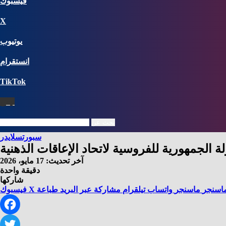
فيسبوك
X
يوتيوب
انستقرام
‫TikTok
نبض
بحث عن
سبورت
سلايدر
ة الجمهورية للفروسية لاتحاد الإعاقات الذهنية
آخر تحديث: 17 مايو، 2026
دقيقة واحدة
شاركها
اسنجر
ماسنجر
واتساب
تيلقرام
مشاركة عبر البريد
طباعة
X
فيسبوك