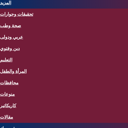
المزيد
تحقيقات وحوارات
صحة وطب
عربي ودولى
دين وفتوي
التعليم
المرأة والطفل
محافظات
منوعات
كاريكاتير
مقالات