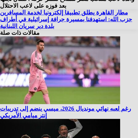
بعد فوزه على لاعب الاحتلال
مطار القاهرة يطلق تطبيقا إلكترونيا لخدمة المسافرين
حزب الله: استهدفنا بمسيرة جرافة إسرائيلية في أطراف
بلدة دير سريان اللبنانية
مقالات ذات صلة
رغم لعبه نهائي مونديال 2026، ميسي ينضم إلى تدريبات
إنتر ميامي الأمريكي