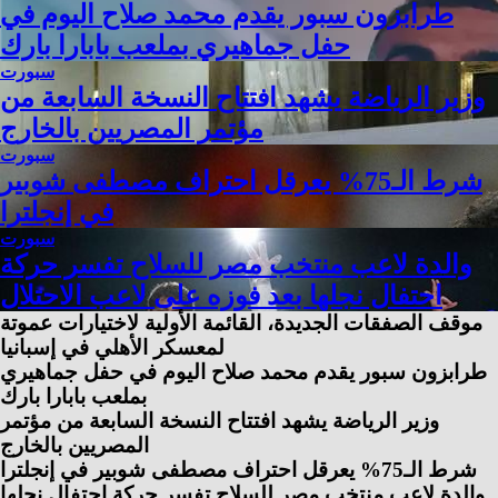
طرابزون سبور يقدم محمد صلاح اليوم في
حفل جماهيري بملعب بابارا بارك
سبورت
وزير الرياضة يشهد افتتاح النسخة السابعة من
مؤتمر المصريين بالخارج
سبورت
شرط الـ75% يعرقل احتراف مصطفى شوبير
في إنجلترا
سبورت
والدة لاعب منتخب مصر للسلاح تفسر حركة
احتفال نجلها بعد فوزه على لاعب الاحتلال
موقف الصفقات الجديدة، القائمة الأولية لاختيارات عموتة
لمعسكر الأهلي في إسبانيا
طرابزون سبور يقدم محمد صلاح اليوم في حفل جماهيري
بملعب بابارا بارك
وزير الرياضة يشهد افتتاح النسخة السابعة من مؤتمر
المصريين بالخارج
شرط الـ75% يعرقل احتراف مصطفى شوبير في إنجلترا
والدة لاعب منتخب مصر للسلاح تفسر حركة احتفال نجلها