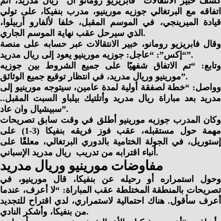
كشف خبير الانتقالات فابريزيو رومانو أن ريال مدريد، أتم
اتفاقه مع البرتغالي جوزيه مورينيو، مدرب بنفيكا، على تولي
قيادة الميرينجي، في الموسم المقبل، خلفا لألفارو أربيلوا،
الذي سيرحل عقب نهاية الموسم الجاري.
وقال فابريزيو رومانو، خبير الانتقالات عبر حسابه على منصة
“إكس”: “عاجل: جوزيه مورينيو يعود إلى ريال مدريد”.
وتابع: “تم الاتفاق شفهيًا على جميع الشروط بين جوزيه
مورينيو وريال مدريد، في انتظار توقيع جميع الوثائق”.
وواصل: “خطة لصفقة أولية لمدة عامين، سيتوجه مورينيو إلى
مدريد بعد مباراة ريال مدريد وأتلتيك بيلباو السبت المقبل..
سبيشيال وان عاد”.
وكان المدرب جوزيه مورينيو أطلق في وقت سابق تصريحات
مهمة حول مستقبله، عقب فوز فريقه بنفيكا (3-1) على
إستوريل، في الجولة الختامية بالدوري البرتغالي، معلقًا على
أنباء اقترابه من تدريب ريال مدريد الإسباني.
مفاوضات مورينيو وريال مدريد
وحول استمراره أو رحيله عن بنفيكا، قال مورينيو، في
تصريحات بالمنطقة المختلطة عقب المباراة: “لا أعرف، عندما
أعرف سأقول. هناك احتمالية لاستمراري، لدي اقتراح للتجديد
من بنفيكا، وأشكر النادي.