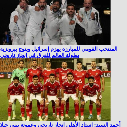
المنتخب القومي للمبارزة يهزم إسرائيل ويتوج ببرونزية
بطولة العالم للفرق في إنجاز تاريخي
أحمد السيد: إستاد الأهلي إنجاز تاريخي وعموتة يبني جيلا