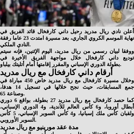
أعلن نادي ريال مدريد رحيل داني كارفخال قائد الفريق في
نهاية الموسم الكروي الجاري، بعد مسيرة امتدت 23 عاما رفقة
النادي الملكي.
ووفقا لبيان رسمي من ريال مدريد، اليوم الإثنين، فإنه سيتم
توديع داني كارفخال خلال مواجهة الفريق الأخيرة في
بطولة الدوري الإسباني والمقرر إقامتها أمام أتليتك بيلباو.
أرقام داني كارفخال مع ريال مدريد
وخلال مسيرة كارفخال مع ريال مدريد خاض 450 مباراة في
جمع المسابقات، حيث نجح خلالها في تسجيل 14 هدفا،
وصناعة 65.
كما حصد كارفخال مع ريال مدريد 27 بطولة، بواقع 6 دوري
أبطال أوروبا، و6 كأس العالم للأندية، و4 الدوري الإسباني،
ولقبان كأس ملك إسبانيا، و4 كأس السوبر الإسباني، 5 كأس
السوبر الأوروبي.
مدة عقد مورينيو مع ريال مدريد