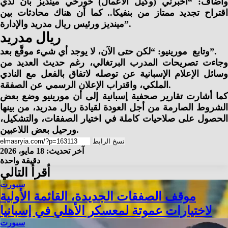
وأضاف: “أخبرني (وكيل الأعمال) خورخي مينديز بأن لدي
اقتراح تجديد ممتاز من بنفيكا.. كما أن هناك محادثات بين
مينديز ورئيس ريال مدريد والإدارة”.
ريال مدريد
وتابع مورينيو: “لكن حتى الآن، لا يوجد أي شيء موقَّع بعد”.
وجاءت تصريحات المدرب البرتغالي، رغم حديث العديد من
وسائل الإعلام الإسبانية عن توصله لاتفاق بالفعل مع النادي
الملكي، واقتراب الإعلان الرسمي عن الصفقة.
كما أشارت تقارير صحفية إسبانية إلى أن مورينيو وضع بعض
الشروط الصارمة من أجل العودة لقيادة ريال مدريد، من بينها
الحصول على صلاحيات كاملة في اختيار الصفقات، والتشكيل،
ورحيل بعض اللاعبين.
نسخ الرابط
آخر تحديث: 18 مايو، 2026
دقيقة واحدة
أقرأ التالي
سبورت
موقف الصفقات الجديدة، القائمة الأولية
لاختيارات عموتة لمعسكر الأهلي في إسبانيا
سبورت