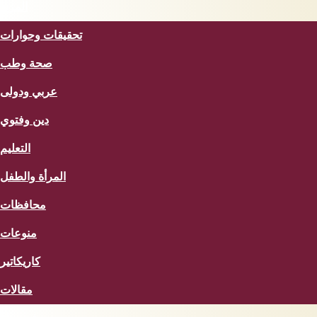
المزيد
تحقيقات وحوارات
صحة وطب
عربي ودولى
دين وفتوي
التعليم
المرأة والطفل
محافظات
منوعات
كاريكاتير
مقالات