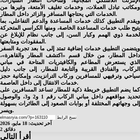
الإنترنت اللاسلكي المجانية، وساحات انتظار السيارات،
ومكاتب تبادل العملات، وخدمات تغليف الأمتعة، وغيرها من
الخدمات التي يحتاجها المسافر والزائر داخل المطار.
ويقدم التطبيق كذلك خدمات المساعدة والدعم التفاعلي، بما
يتيح طلب خدمات المساعدة الخاصة، ومنها الكراسي المتحركة
لخدمة ذوي الهمم وكبار السن، إلى جانب نظام للإبلاغ عن
المفقودات ومتابعتها.
ويتضمن التطبيق خدمات إضافية تمتد إلى ما بعد تجربة السفر
داخل المطار، من خلال قسم «اكتشف المطار والقاهرة»،
الذي يستعرض المطاعم والكافيتريات المتاحة في مباني
الركاب، والفنادق القريبة والتابعة للمطار، إلى جانب دليل
سياحي وترفيهي للمسافرين وركاب الترانزيت، وإمكانية حجز
خدمات الانتقال إلى داخل العاصمة.
كما يضم التطبيق خريطة ذكية للمطار تساعد المسافرين على
تحديد مواقعهم داخل مباني الركاب رقم 1 و2 و3، والوصول
إلى وجهاتهم المختلفة أو بوابات الصعود إلى الطائرات بسهولة
ويسر.
نسخ الرابط
آخر تحديث: 18 مايو، 2026
2 دقائق
أقرأ التالي