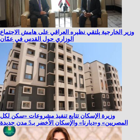
وزير الخارجية يلتقي نظيره العراقي على هامش الاجتماع
الوزاري حول القدس في عمّان
وزيرة الإسكان تتابع تنفيذ مشروعات «سكن لكل
المصريين» و«ديارنا» والإسكان الأخضر بـ5 مدن جديدة