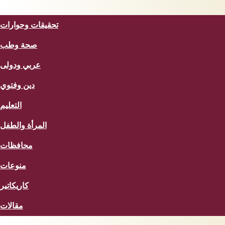
المزيد
تحقيقات وحوارات
صحة وطب
عربي ودولى
دين وفتوي
التعليم
المرأة والطفل
محافظات
منوعات
كاريكاتير
مقالات