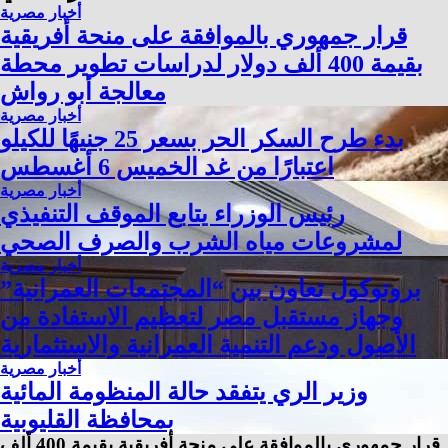
أخبار مصرية
قرار جمهوري بالموافقة على منحة أفريقية
بقيمة 400 ألف دولار لدراسات تطوير محطة
معالجة أبو رواش
أخبار مصرية
بدء طرح السكر الحر بسعر 25 جنيهًا للكيلو
اعتبارًا من غد الخميس 6 أغسطس
أخبار مصرية
رئيس الوزراء يتابع الموقف التنفيذي
لمشروعات مياه الشرب والصرف الصحي
أخبار مصرية
بروتوكول تعاون بين “المجتمعات العمرانية”
وجهاز مستقبل مصر لتعظيم الاستفادة من
الأصول ودعم التنمية العمرانية والاستثمارية
أخبار مصرية
وزير الري يتفقد حالة المنظومة المائية
بمحافظة القليوبية
قرار جمهوري بالموافقة على منحة أفريقية بقيمة 400 ألف