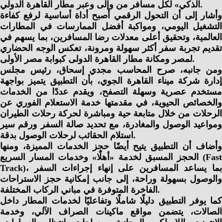
الذكي» لكل مسافر من وإلى وعبر مطار القاهرة الدولي.
وأشار إلى أن التحول الرقمي أصبح أداة أساسية لرفع كفاءة
التشغيل اليومي، ومواكبة أفضل الممارسات في المطارات
العالمية، وتحقيق أعلى معدلات رضا المسافرين، بما يسهم في
تقديم تجربة سفر أكثر سهولة ومرونة، تعكس الوجه الحضاري
لمصر ومكانة مطار القاهرة الدولى كبوابة مصر الأولى.
ومن جانبه، صرح المحاسب مجدي إسحاق، رئيس مجلس
إدارة شركة ميناء القاهرة الجوي، بأن التطبيق يتميز بواجهة
مستخدم عصرية وسهلة التصفح، ويقدم عددًا من الخدمات
والخصائص الحيوية، في مقدمتها خدمة الاستعلام الفوري عن
الرحلات من خلال متابعة حية ومباشرة لحركة رحلات الطيران
ومواعيد الوصول والمغادرة، مع تحديد صالة السفر ورقم سير
استلام الحقائب لرحلات الوصول بدقة.
وأضاف أن التطبيق يتيح أيضًا حجز الخدمات المميزة، ومنها
الحجز المسبق لخدمة «أهلًا» وخدمات المسار السريع (Fast
Track)، بما يساعد المسافرين على إنهاء إجراءات السفر
والوصول بسهولة وراحة، إلى جانب إمكانية حجز الاستراحات
الفاخرة المتوفرة في مباني الركاب المختلفة.
كما يوفر التطبيق دليلًا شاملًا وتفاعليًا لخدمات المطار داخل
الصالات، يتضمن مواقع ماكينات الصراف الآلي، وخدمة