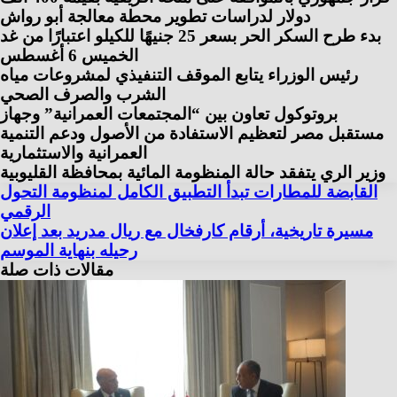
دولار لدراسات تطوير محطة معالجة أبو رواش
بدء طرح السكر الحر بسعر 25 جنيهًا للكيلو اعتبارًا من غد
الخميس 6 أغسطس
رئيس الوزراء يتابع الموقف التنفيذي لمشروعات مياه
الشرب والصرف الصحي
بروتوكول تعاون بين “المجتمعات العمرانية” وجهاز
مستقبل مصر لتعظيم الاستفادة من الأصول ودعم التنمية
العمرانية والاستثمارية
وزير الري يتفقد حالة المنظومة المائية بمحافظة القليوبية
القابضة للمطارات تبدأ التطبيق الكامل لمنظومة التحول
الرقمي
مسيرة تاريخية، أرقام كارفخال مع ريال مدريد بعد إعلان
رحيله بنهاية الموسم
مقالات ذات صلة