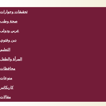
المزيد
تحقيقات وحوارات
صحة وطب
عربي ودولى
دين وفتوي
التعليم
المرأة والطفل
محافظات
منوعات
كاريكاتير
مقالات