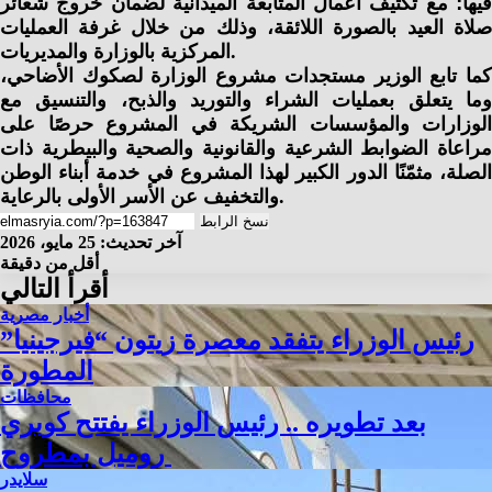
فيها؛ مع تكثيف أعمال المتابعة الميدانية لضمان خروج شعائر
صلاة العيد بالصورة اللائقة، وذلك من خلال غرفة العمليات
المركزية بالوزارة والمديريات.
كما تابع الوزير مستجدات مشروع الوزارة لصكوك الأضاحي،
وما يتعلق بعمليات الشراء والتوريد والذبح، والتنسيق مع
الوزارات والمؤسسات الشريكة في المشروع حرصًا على
مراعاة الضوابط الشرعية والقانونية والصحية والبيطرية ذات
الصلة، مثمّنًا الدور الكبير لهذا المشروع في خدمة أبناء الوطن
والتخفيف عن الأسر الأولى بالرعاية.
نسخ الرابط
آخر تحديث: 25 مايو، 2026
أقل من دقيقة
أقرأ التالي
أخبار مصرية
رئيس الوزراء يتفقد معصرة زيتون “فيرجينيا”
المطورة
محافظات
بعد تطويره .. رئيس الوزراء يفتتح كوبري
روميل بمطروح
سلايدر