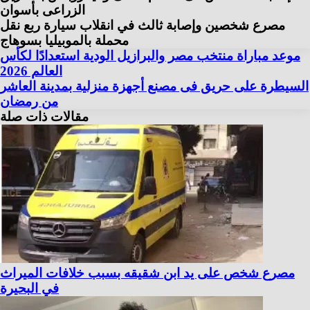
الزراعى بأسوان
مصرع شخصين وإصابة ثالث في انقلاب سيارة ربع نقل
محملة بالموبيليا بسوهاج
موعد مباراة منتخب مصر والبرازيل الودية استعدادًا لكأس
العالم 2026
السيطرة على حريق فى مصنع أجهزة منزلية بمدينة العاشر
من رمضان
مقالات ذات صلة
مصرع شخص على يد ابن شقيقه بسبب خلافات الميراث
في البحيرة