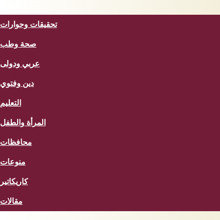
المزيد
تحقيقات وحوارات
صحة وطب
عربي ودولى
دين وفتوي
التعليم
المرأة والطفل
محافظات
منوعات
كاريكاتير
مقالات