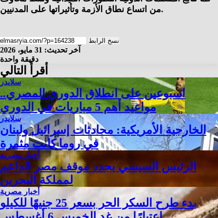
من اتساع نطاق الأزمة وتأثيراتها على المدنيين.
نسخ الرابط
آخر تحديث: 31 مايو، 2026
دقيقة واحدة
أقرأ التالي
سلايدر
اسبوعين على انطلاق الدوري المصري..
مواعيد أهم 5 مباريات في الدوري
سلايدر
الخارجية الأمريكية: محادثات إسرائيل ولبنان
في روما كانت مثمرة
أخبار مصرية
الرئيس السيسي يجدد موقف مصر الداعم
لمملكة البحرين
أخبار مصرية
بدء طرح السكر الحر بسعر 25 جنيهًا للكيلو
اعتبارًا من غد الخميس 6 أغسطس