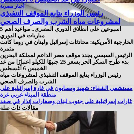
أخبار مصرية
رئيس الوزراء يتابع الموقف التنفيذي
لمشروعات مياه الشرب والصرف الصحي
اسبوعين على انطلاق الدوري المصري.. مواعيد أهم 5
مباريات في الدوري
الخارجية الأمريكية: محادثات إسرائيل ولبنان في روما كانت
مثمرة
الرئيس السيسي يجدد موقف مصر الداعم لمملكة البحرين
بدء طرح السكر الحر بسعر 25 جنيهًا للكيلو اعتبارًا من غد
الخميس 6 أغسطس
رئيس الوزراء يتابع الموقف التنفيذي لمشروعات مياه
الشرب والصرف الصحي
مستشفى الشفاء: شهيد ومصابون في غارة إسرائيلية على
منطقة الميناء غربي غزة
غارات إسرائيلية على جنوب لبنان وصفارات إنذار في صفد
مقالات ذات صلة