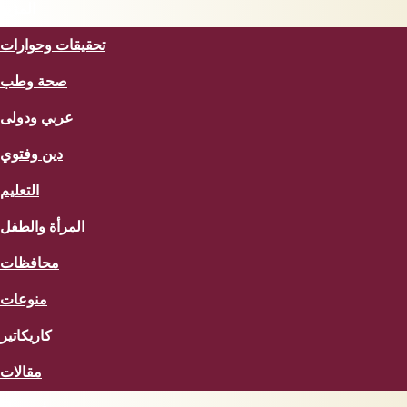
المزيد
تحقيقات وحوارات
صحة وطب
عربي ودولى
دين وفتوي
التعليم
المرأة والطفل
محافظات
منوعات
كاريكاتير
مقالات