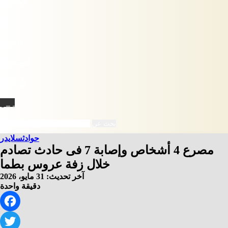
فيسبوك
X
يوتيوب
انستقرام
‫TikTok
نبض
بحث عن
حوادث
سلايدر
مصرع 4 أشخاص وإصابة 7 فى حادث تصادم
خلال زفة عروس بطما
آخر تحديث: 31 مايو، 2026
دقيقة واحدة
Facebook