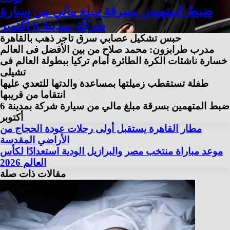
ضبط المتهمين بسرقة مبلغ مالي من سيارة
شركة بمدينة 6 أكتوبر
حبس تشكيل عصابي سرق تاجر ذهب بالقاهرة
مدرب طرابزون: محمد صلاح من بين الأفضل فى العالم
خسارة ناشئات الكرة الطائرة أمام تركيا ببطولة العالم فى
تشيلى
طفلة تستقطب زميلتها بمساعدة والدتها للتعدي عليها
انتقاما من قريبها
ضبط المتهمين بسرقة مبلغ مالي من سيارة شركة بمدينة 6
أكتوبر
مطار القاهرة يستقبل أولى رحلات عودة الحجاج من
الأراضي المقدسة
موعد مباراة منتخب مصر والبرازيل الودية استعدادًا لكأس
العالم 2026
مقالات ذات صلة