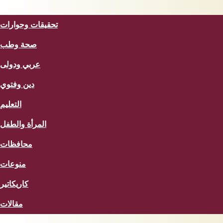
المزيد
تحقيقات وحوارات
صحة وطب
عربي ودولى
دين وفتوي
التعليم
المرأة والطفل
محافظات
منوعات
كاريكاتير
مقالات