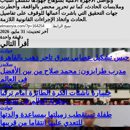
وتواصل الأجهزة الأمنية بسوهاج جهودها لكشف أسباب
وملابسات الحادث، كما تم تحرير محضر بالواقعة، وأُخطرت
جهات التحقيق التي باشرت أعمالها للوقوف على تفاصيل
الحادث واتخاذ الإجراءات القانونية اللازمة.
نسخ الرابط
آخر تحديث: 31 مايو، 2026
دقيقة واحدة
أقرأ التالي
حوادث
حبس تشكيل عصابي سرق تاجر ذهب بالقاهرة
سلايدر
مدرب طرابزون: محمد صلاح من بين الأفضل
فى العالم
سلايدر
خسارة ناشئات الكرة الطائرة أمام تركيا
ببطولة العالم فى تشيلى
حوادث
طفلة تستقطب زميلتها بمساعدة والدتها
للتعدي عليها انتقاما من قريبها
حوادث