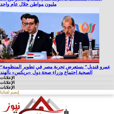
مليون مواطن خلال عام واحد
“عمرو قنديل” يستعرض تجربة مصر في تطوير المنظومة
الصحية اجتماع وزراء صحة دول «بريكس» بالهند
الإعلانات
الإعلانات
الإعلانات
إنضم لقناتنا