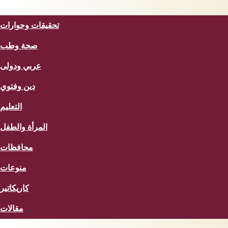
المزيد
تحقيقات وحوارات
صحة وطب
عربي ودولى
دين وفتوي
التعليم
المرأة والطفل
محافظات
منوعات
كاريكاتير
مقالات