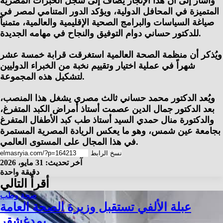
وأشار إلى أن هذا الإنجاز يُضاف إلى سجل الخبرات المصرية
المتميزة في المحافل الدولية، ويؤكد الدور المتنامي لمصر في
صياغة السياسات والبرامج الصحية الإقليمية والعالمية، متمنياً
للدكتور حساني دوام التوفيق والنجاح في مهامه الجديدة.
ويُذكر أن منظمة الصحة العالمية استغرقت قرابة خمسة عشر
شهراً في عملية اختيار وتقييم نخبة من الخبراء الدوليين
لتشكيل هذه المجموعة.
ويُعد الدكتور محمد حساني ثالث مصري يشغل هذا المنصب،
بعد الدكتور جمال الدين عصمت أستاذ أمراض الكبد المتفرغ،
والدكتورة منال حمدي السيد أستاذ طب كبد الأطفال المتفرغ
بجامعة عين شمس، وهو ما يعكس الريادة المصرية المستمرة
في هذا المجال على المستوى العالمي.
نسخ الرابط
آخر تحديث: 31 مايو، 2026
دقيقة واحدة
أقرأ التالي
صحة وطب
عبلة الألفي تستقبل وزيرة الصحة العامة
بمدغشقر