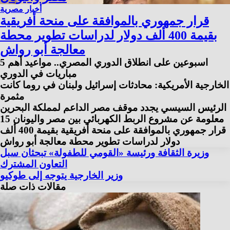
أخبار مصرية
قرار جمهوري بالموافقة على منحة أفريقية
بقيمة 400 ألف دولار لدراسات تطوير محطة
معالجة أبو رواش
اسبوعين على انطلاق الدوري المصري.. مواعيد أهم 5
مباريات في الدوري
الخارجية الأمريكية: محادثات إسرائيل ولبنان في روما كانت
مثمرة
الرئيس السيسي يجدد موقف مصر الداعم لمملكة البحرين
15 معلومة عن مشروع الربط الكهربائي بين مصر واليونان
قرار جمهوري بالموافقة على منحة أفريقية بقيمة 400 ألف
دولار لدراسات تطوير محطة معالجة أبو رواش
وزيرة الثقافة ورئيسة «القومي للطفولة» تبحثان سبل
التعاون المشترك
وزير الخارجية يتوجه إلى طوكيو
مقالات ذات صلة