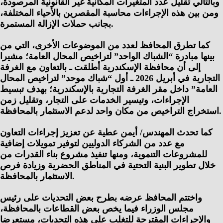
وبالتالي تقليل عدد المتغيرات المكانية غير القانونية المرصودة،
ومن بين هذه الإجراءات محاسبة المقصرين بالأحياء المختلفة،
بجانب حملات الإزالة المستمرة.
كما تطرق المحافظ لعدد من الموضوعات الأخرى، التي من
بينها مبادرة “الشباك الواحد” لتراخيص المحال العامة؛ مشيرا
إلى أن محافظة الإسكندرية أطلقت ـ بالتعاون مع الغرفة
التجارية في أبريل 2026 ـ أول “شباك موحد” لتراخيص المحال
العامة” داخل مقر الغرفة التجارية بالإسكندرية؛ بهدف تبسيط
الإجراءات، وتيسير الخدمات على التجار، وتقليل زمن
استخراج التراخيص من مكان واحد لدعم الاستثمار بالمحافظة.
كما تحدث المهندس/ أيمن عطية عن تعزيز إجراءات التعاون
مع عدد من الشركاء الدوليين لتوفير تمويلات إضافية
للمشروعات التنموية، ومنها تنفيذ مشروع بناء القدرات من
خلال تطوير البنية التحتية في المناطق الحضرية وزيادة فرص
الاستثمار بالمحافظة.
واختتم المحافظ عرضه بطرح بعض التحديات على رئيس
مجلس الوزراء فيما يخص بعض القطاعات بالمحافظة،
والإجراءات المقترحة للتغلب على هذه التحديات، مستعرضا