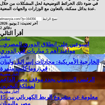
في ضوء ذلك الخرائط التوضيحية لحل المشكلات من خلال
عدة بدائل ممكنة، بالتعاون مع الوزارات والجهات المعنية.
نسخ الرابط
آخر تحديث: 2 يونيو، 2026
2 دقائق
أقرأ التالي
سلايدر
اسبوعين على انطلاق الدوري المصري..
مواعيد أهم 5 مباريات في الدوري
سلايدر
الخارجية الأمريكية: محادثات إسرائيل ولبنان
في روما كانت مثمرة
أخبار مصرية
الرئيس السيسي يجدد موقف مصر الداعم
لمملكة البحرين
أخبار مصرية
15 معلومة عن مشروع الربط الكهربائي بين
مصر واليونان