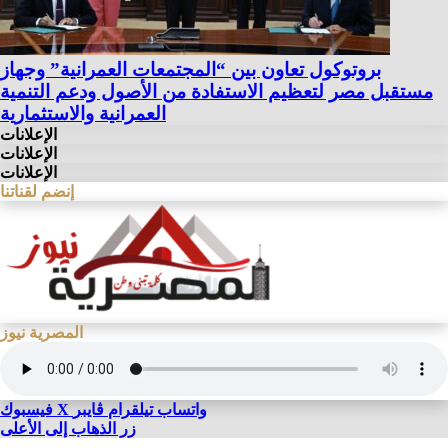
بروتوكول تعاون بين “المجتمعات العمرانية” وجهاز
مستقبل مصر لتعظيم الاستفادة من الأصول ودعم التنمية
العمرانية والاستثمارية
الإعلانات
الإعلانات
الإعلانات
إنضم لقناتنا
المصرية نيوز
واتساب
تيلقرام
ڤايبر
X
فيسبوك
زر الذهاب إلى الأعلى