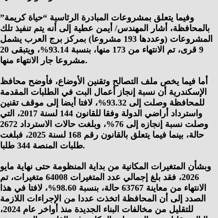
وفيما يتعلق بمشروعات المبادرة الرئاسية “حياة كريمة”
بالمحافظة، أشار المهندس/ أيمن عطية إلى أنه يتم تنفيذ تلك
المشروعات (وعددها 193 مشروعا) بمركز برج العرب يشمل
9 قرى، تم الانتهاء من 173 منها، بنسبة 93.14%، ويتبقى 20
مشروعا جار الانتهاء منها.
أما فيما يخص ملف التصالح وتقنين الأوضاع، فأوضح محافظ
الإسكندرية أن نسبة إنجاز أعمال البت في الطلبات المقدمة
للمحافظة وصلت إلى 93.32%، لافتا أيضا إلى موقف تقنين
واسترداد أراضي الدولة وفقا للقانون 144 لسنة 2017، التي
وصلت نسبة إنجازه إلى 76%، وبلغت حالات الاسترداد 2672
حالة، بينما فيما يتعلق بالقانون رقم 168 لسنة 2025، فبلغت
طلبات المنصة 344 طلبا.
وبشأن المتغيرات المكانية من بداية المنظومة حتى نهاية مايو
2026، فقد بلغ إجمالي عدد المتغيرات 64008 متغيرات، تم
الانتهاء من معاينة 63767 حالة، بنسبة 98.60%، لافتا في هذا
الصدد إلى أن المحافظة اتخذت عددا من الإجراءات اللازمة
للتقليل من مخالفات البناء الجديدة منذ أواخر عام 2024،