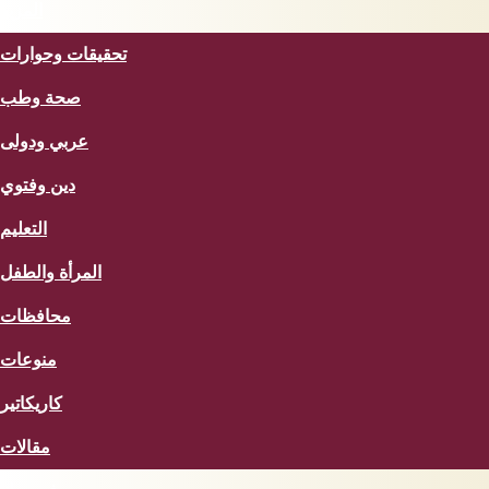
المزيد
تحقيقات وحوارات
صحة وطب
عربي ودولى
دين وفتوي
التعليم
المرأة والطفل
محافظات
منوعات
كاريكاتير
مقالات