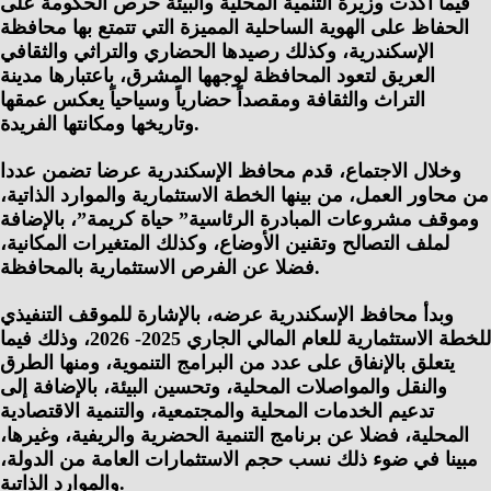
فيما أكدت وزيرة التنمية المحلية والبيئة حرص الحكومة على
الحفاظ على الهوية الساحلية المميزة التي تتمتع بها محافظة
الإسكندرية، وكذلك رصيدها الحضاري والتراثي والثقافي
العريق لتعود المحافظة لوجهها المشرق، باعتبارها مدينة
التراث والثقافة ومقصداً حضارياً وسياحياً يعكس عمقها
وتاريخها ومكانتها الفريدة.
وخلال الاجتماع، قدم محافظ الإسكندرية عرضا تضمن عددا
من محاور العمل، من بينها الخطة الاستثمارية والموارد الذاتية،
وموقف مشروعات المبادرة الرئاسية” حياة كريمة”، بالإضافة
لملف التصالح وتقنين الأوضاع، وكذلك المتغيرات المكانية،
فضلا عن الفرص الاستثمارية بالمحافظة.
وبدأ محافظ الإسكندرية عرضه، بالإشارة للموقف التنفيذي
للخطة الاستثمارية للعام المالي الجاري 2025- 2026، وذلك فيما
يتعلق بالإنفاق على عدد من البرامج التنموية، ومنها الطرق
والنقل والمواصلات المحلية، وتحسين البيئة، بالإضافة إلى
تدعيم الخدمات المحلية والمجتمعية، والتنمية الاقتصادية
المحلية، فضلا عن برنامج التنمية الحضرية والريفية، وغيرها،
مبينا في ضوء ذلك نسب حجم الاستثمارات العامة من الدولة،
والموارد الذاتية.