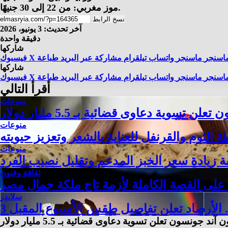
موز مغربي: من 22 إلى 30 جنيهًا.
نسخ الرابط
آخر تحديث: 3 يونيو، 2026
دقيقة واحدة
شاركها
اسنجر
ماسنجر
واتساب
تيلقرام
مشاركة عبر البريد
طباعة
X
فيسبوك
شاركها
اسنجر
ماسنجر
واتساب
تيلقرام
مشاركة عبر البريد
طباعة
X
فيسبوك
أقرأ التالي
منوعات
ية دعاوى قضائية بـ 5.5 مليار دولار
منوعات
 الثوم والقرنفل للعناية بالشعر وتعزيز حيويته
منوعات
 زيادة سعر الخبز المدعم وتقليل نصيب الفرد
ثقافة وفنون
لى القصة الكاملة لأزمة تاج ملكة جمال مصر
سلايدر
.. الأرصاد تعلن تفاصيل طقس الأسبوع المقبل
نسون تعلن تسوية دعاوى قضائية بـ 5.5 مليار دولار