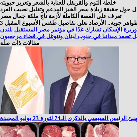
خلطة الثوم والقرنفل للعناية بالشعر وتعزيز حيويته
ل حول حقيقة زيادة سعر الخبز المدعم وتقليل نصيب الفرد
تعرف على القصة الكاملة لأزمة تاج ملكة جمال مصر
 ظواهر جوية.. الأرصاد تعلن تفاصيل طقس الأسبوع المقبل
وزيرة الإسكان تشارك غدًا في مؤتمر مصر المستقبل بلندن
يل تصعد ميدانيا في جنوب لبنان وتتوغل في قضاء مرجعيون
مقالات ذات صلة
 السيسي بالذكرى الـ74 لثورة 23 يوليو المجيدة