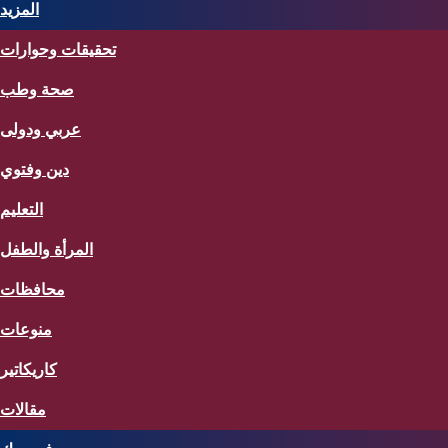
المزيد
تحقيقات وحوارات
صحة وطب
عربي ودولى
دين وفتوي
التعليم
المرأة والطفل
محافظات
منوعات
كاريكاتير
مقالات