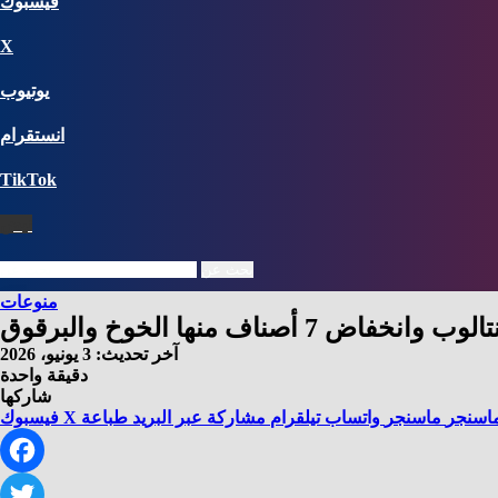
فيسبوك
X
يوتيوب
انستقرام
‫TikTok
نبض
بحث عن
منوعات
أصناف منها الخوخ والبرقوق
آخر تحديث: 3 يونيو، 2026
دقيقة واحدة
شاركها
اسنجر
ماسنجر
واتساب
تيلقرام
مشاركة عبر البريد
طباعة
X
فيسبوك