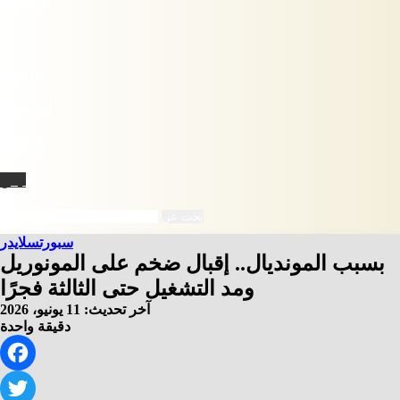
فيسبوك
X
يوتيوب
انستقرام
‫TikTok
نبض
بحث عن
سبورت
سلايدر
بسبب المونديال.. إقبال ضخم على المونوريل
ومد التشغيل حتى الثالثة فجرًا
آخر تحديث: 11 يونيو، 2026
دقيقة واحدة
Facebook