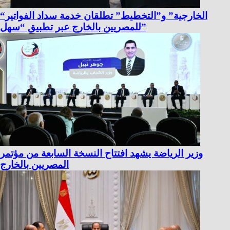
“الخارجية” و”التخطيط” تطلقان خدمة سداد الفواتير
للمصريين بالخارج عبر تطبيق “سهل”
وزير الرياضة يشهد افتتاح النسخة السابعة من مؤتمر
المصريين بالخارج