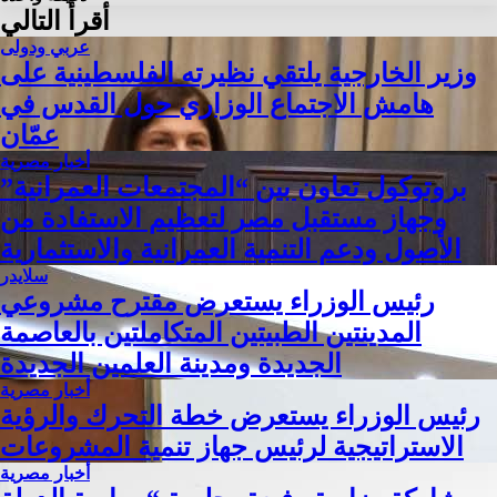
أقرأ التالي
عربي ودولى
وزير الخارجية يلتقي نظيرته الفلسطينية على
هامش الاجتماع الوزاري حول القدس في
عمّان
أخبار مصرية
بروتوكول تعاون بين “المجتمعات العمرانية”
وجهاز مستقبل مصر لتعظيم الاستفادة من
الأصول ودعم التنمية العمرانية والاستثمارية
سلايدر
رئيس الوزراء يستعرض مقترح مشروعي
المدينتين الطبيتين المتكاملتين بالعاصمة
الجديدة ومدينة العلمين الجديدة
أخبار مصرية
رئيس الوزراء يستعرض خطة التحرك والرؤية
الاستراتيجية لرئيس جهاز تنمية المشروعات
أخبار مصرية