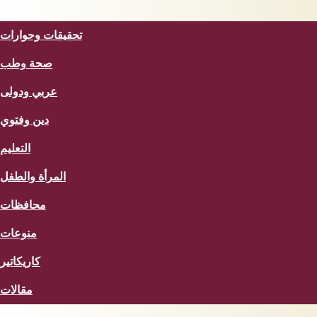
المزيد
تحقيقات وحوارات
صحة وطب
عربي ودولى
دين وفتوي
التعليم
المرأة والطفل
محافظات
منوعات
كاريكاتير
مقالات