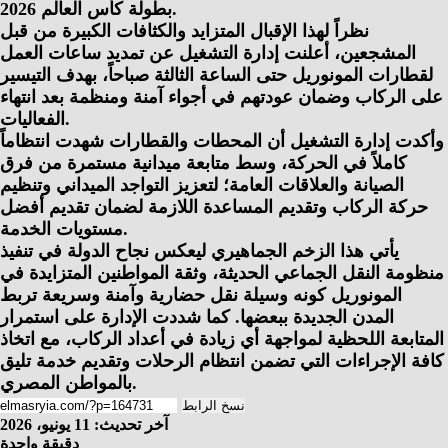
بطولة كأس العالم 2026.
نظراً لهذا الإقبال المتزايد والكثافات الكبيرة من قبل
المشجعين، أعلنت إدارة التشغيل عن تمديد ساعات العمل
لقطارات المونوريل حتى الساعة الثالثة صباحاً، بهدف التيسير
على الركاب وضمان عودتهم في أجواء آمنة ومنظمة بعد انتهاء
الفعاليات.
وأكدت إدارة التشغيل أن المحطات والقطارات شهدت انتظاماً
كاملاً في الحركة، وسط متابعة ميدانية مستمرة من فرق
الصيانة والعلاقات العامة؛ لتعزيز التواجد الميداني وتنظيم
حركة الركاب وتقديم المساعدة اللازمة لضمان تقديم أفضل
مستويات الخدمة.
يأتي هذا الزخم الجماهيري ليعكس نجاح الدولة في تنفيذ
منظومة النقل الجماعي الحديثة، وثقة المواطنين المتزايدة في
المونوريل كونه وسيلة نقل حضارية وآمنة وسريعة تربط
المدن الجديدة ببعضها. كما شددت الإدارة على استمرار
المتابعة اللحظية لمواجهة أي زيادة في أعداد الركاب، مع اتخاذ
كافة الإجراءات التي تضمن انتظام الرحلات وتقديم خدمة تليق
بالمواطن المصري.
نسخ الرابط
آخر تحديث: 11 يونيو، 2026
دقيقة واحدة