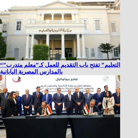
“التعليم” تفتح باب التقديم للعمل كـ”معلم متدرب”
بالمدارس المصرية اليابانية