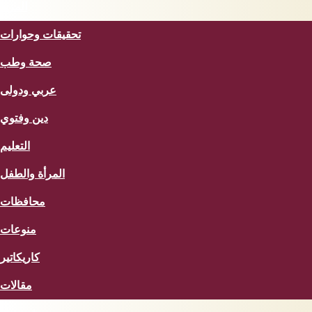
المزيد
تحقيقات وحوارات
صحة وطب
عربي ودولى
دين وفتوي
التعليم
المرأة والطفل
محافظات
منوعات
كاريكاتير
مقالات