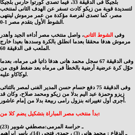
بلجيكا فى الدقيقة 33، فيما تصدى كورتوا حارس بلجيكا
لتسديدة قوية من زيكو كادت تسفر عن الهدف الثانى لمنتخب
مصر، كما تصدى لفرصة مؤكدة من عمر مرموش لينتهى
الشوط الأول بتقدم مصر 1-0.
وفى
الشوط الثانى
، واصل منتخب مصر أداءه الجيد وأهدر
مرموش هدفا محققا بعدما انطلق بالكرة وسددها بعيدا خارج
الملعب فى الدقيقة 60.
وفى الدقيقة 67 سجل محمد هانى هدفا ذاتيا فى مرماه، بعدما
حوّل كرة عرضية أرضية بالخطأ فى مرماه بعد ضغط قوى من
لوكاكاو عليه.
وفى الدقيقة 75 دفع حسام حسن المدير الفنى لمصر بالثنائى
زيزو وحمزة عبد اليم بدلا من زيكو ومحمد صلاح، وكان قد
أجرى أول تغييراته بنزول رامى ربيعة بدلا من إمام عاشور.
بدأ منتخب مصر المباراة بتشكيل يضم كلا من:
ـ حراسة المرمى:مصطفي شوبير (23)
ـ الدفاع : محمد هاني (3) ، حمدي فتحي (14)، ياسر إيراهيم