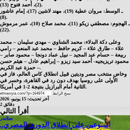
(2)، أحمد فتوح (13).
ـ الوسط: مروان عطية (19)، مهند لاشين (17)، إمام عاشور
(8).
ـ الهجوم: مصطفي زيكو (11)، محمد صلاح (10)، عمر مرموش
(22).
وعلى دكة البدلاء: محمد الشناوي – مهدي سليمان – محمد
علاء – طارق علاء – كريم حافظ – محمد عبد المنعم – رامي
ربيعة – حسام عبد المجيد – نبيل عماد دونجا – محمود صابر –
محمود تريزيجيه- أحمد سيد زيزو – إبراهيم عادل – هيثم حسن
– حمزة عبد الكريم.
وخاض منتخب مصر وديتين قبيل انطلاق كاس العالم، فاز في
الأولى على روسيا بهدف دون رد في القاهرة، وخسر في
الثانية أمام البرازيل بنتيجة 2-1 في أمريكا.
نسخ الرابط
آخر تحديث: 15 يونيو، 2026
2 دقائق
أقرأ التالي
سلايدر
اسبوعين على انطلاق الدوري المصري..