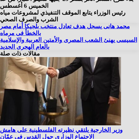
الخميس 6 أغسطس
رئيس الوزراء يتابع الموقف التنفيذي لمشروعات مياه
الشرب والصرف الصحي
محمد هانى يسجل هدف تعادل منتخب بلجيكا أمام مصر
بالخطأ فى مرماه
السيسى يهنئ الشعب المصرى والأمتين العربية والإسلامية
بالعام الهجرى الجديد
مقالات ذات صلة
وزير الخارجية يلتقي نظيرته الفلسطينية على هامش
الاجتماع الوزاري حول القدس في عمّان