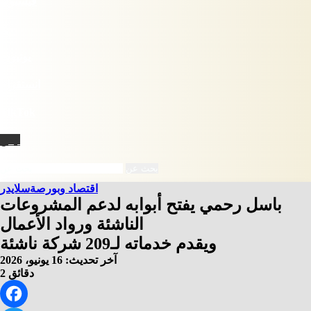
فيسبوك
X
يوتيوب
انستقرام
‫TikTok
نبض
بحث عن
اقتصاد وبورصة
سلايدر
باسل رحمي يفتح أبوابه لدعم المشروعات
الناشئة ورواد الأعمال
ويقدم خدماته لـ209 شركة ناشئة
آخر تحديث: 16 يونيو، 2026
2 دقائق