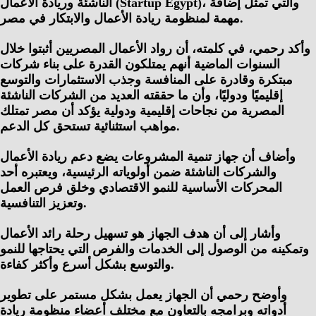
الناشئة وريادة الأعمال (Startup Egypt)، والتي تمثل إضافة
مهمة لمنظومة ريادة الأعمال والابتكار في مصر.
وأكد رحمي، في كلمته، أن رواد الأعمال المصريين أثبتوا خلال
السنوات الماضية أنهم يمتلكون القدرة على بناء شركات
مبتكرة وقادرة على المنافسة وجذب الاستثمارات والتوسع
إقليميًا ودوليًا، وأن ما حققته العديد من الشركات الناشئة
المصرية من نجاحات إقليمية ودولية يؤكد أن مصر تمتلك
مواهب استثنائية تستحق كل الدعم.
وأضاف أن جهاز تنمية المشروعات يضع دعم ريادة الأعمال
والشركات الناشئة ضمن أولوياته الرئيسية، ويعتبره أحد
المحركات الأساسية للنمو الاقتصادي وخلق فرص العمل
وتعزيز التنافسية.
وأشار إلى أن هدف الجهاز هو تسهيل رحلة رائد الأعمال
وتمكينه من الوصول إلى الخدمات والفرص التي يحتاجها للنمو
والتوسع بشكل أسرع وأكثر كفاءة.
وأوضح رحمي أن الجهاز يعمل بشكل مستمر على تطوير
أدواته وبرامجه بالتعاون مع مختلف أعضاء منظومة ريادة