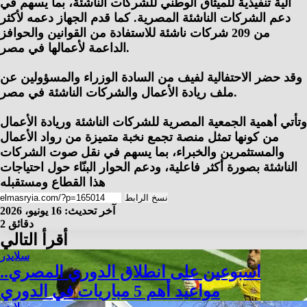
آلية تنفيذية للميثاق الوطني للشركات الناشئة، بما يسهم في
دعم الشركات الناشئة المصرية. كما قدم الجهاز دعمه لأكثر
من 209 شركات ناشئة للاستفادة من القوانين والحوافز
الداعمة لأعمالها في مصر.
وقد حضر الاحتفالية لفيف من السادة الوزراء والمسؤولين عن
ملف ريادة الأعمال والشركات الناشئة في مصر.
وتأتي أهمية الجمعية المصرية للشركات الناشئة وريادة الأعمال
من كونها تمثل منصة تجمع نخبة متميزة من رواد الأعمال
والمستثمرين والخبراء، بما يسهم في نقل صوت الشركات
الناشئة بصورة أكثر فاعلية، ودعم الحوار البنّاء حول احتياجات
هذا القطاع ومستقبله
نسخ الرابط
آخر تحديث: 16 يونيو، 2026
2 دقائق
أقرأ التالي
سلايدر
اسبوعين على انطلاق الدوري المصري..
مواعيد أهم 5 مباريات في الدوري