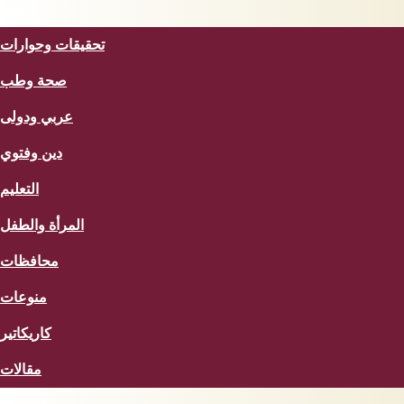
المزيد
تحقيقات وحوارات
صحة وطب
عربي ودولى
دين وفتوي
التعليم
المرأة والطفل
محافظات
منوعات
كاريكاتير
مقالات