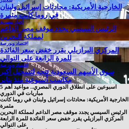
سلايدر
الخارجية الأمريكية: محادثات إسرائيل ولبنان
في روما كانت مثمرة
أخبار مصرية
الرئيس السيسي يجدد موقف مصر الداعم
لمملكة البحرين
اقتصاد وبورصة
المركزي البرازيلي يقرر خفض سعر الفائدة
للمرة الرابعة على التوالي
اقتصاد وبورصة
سوق الأسهم السعودية تتجه لتسجيل أكبر
مكاسب أسبوعية منذ يناير
اسبوعين على انطلاق الدوري المصري.. مواعيد أهم 5
مباريات في الدوري
الخارجية الأمريكية: محادثات إسرائيل ولبنان في روما كانت
مثمرة
الرئيس السيسي يجدد موقف مصر الداعم لمملكة البحرين
المركزي البرازيلي يقرر خفض سعر الفائدة للمرة الرابعة
على التوالي