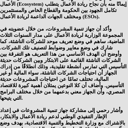
الأعمال (Ecosystem) إيمانًا منه بأن نجاح ريادة الأعمال يتطلب
تكامل الجهود بين الحكومة والقطاع الخاص والمستثمرين
ومختلف الجهات الداعمة لريادة الأعمال (ESOs).
وأكد أن جهاز تنمية المشروعات، من خلال عضويته في
المجموعة الوزارية لريادة الأعمال على مدار السنوات الثلاث
الماضية، ساهم في وضع تعريف موحد للشركات الناشئة، كما
شارك في وضع معايير وضوابط لتصنيف تلك الشركات.
وأوضح أن الهدف الأساسي من هذا التعريف هو التفرقة بين
الشركات الناشئة القائمة على الابتكار وبين الشركات حديثة
التأسيس التي تمارس أنشطة تقليدية، وذلك انطلاقًا من إدراك
الجهاز أن احتياجات الشركات الناشئة، سواء المالية أو غير
المالية، تختلف تمامًا عن احتياجات المشروعات حديثة
التأسيس. وأضاف أن كلا النوعين يمثلان أهمية كبيرة للاقتصاد
المصري، وأن الجهاز معني بدعمهما من خلال مختلف البرامج
التي يتيحها.
وأشار رحمي إلى مشاركة جهاز تنمية المشروعات في إعداد
الإطار التنفيذي الوطني لدعم ريادة الأعمال والابتكار،
بالاشتراك مع وزارة التخطيط والتنمية الاقتصادية، بهدف وضع