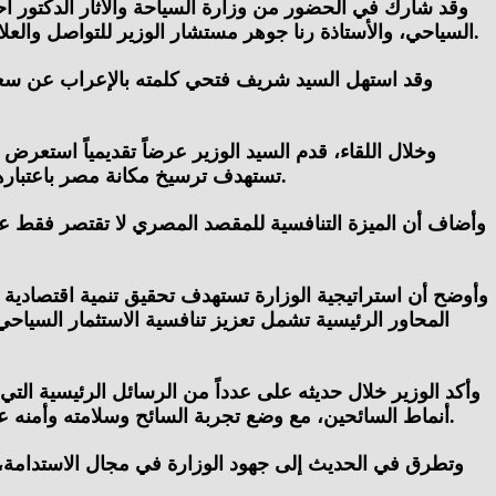
وقد شارك في الحضور من وزارة السياحة والآثار الدكتور أحم
السياحي، والأستاذة رنا جوهر مستشار الوزير للتواصل والعلاقات الخارجية والمُشرف على الإدارة العامة للعلاقات الدولية والاتفاقيات، والدكتور أحمد نبيل معاون الوزير للطيران والمتابعة.
وقد استهل السيد شريف فتحي كلمته بالإعراب عن سعادت
وخلال اللقاء، قدم السيد الوزير عرضاً تقديمياً استعرض
تستهدف ترسيخ مكانة مصر باعتبارها “الوجهة السياحية الأكثر تنوعًا في العالم”، في ضوء ما تتمتع به من مقومات سياحية وأثرية وثقافية وطبيعية فريدة لا تُضاهى.
وأضاف أن الميزة التنافسية للمقصد المصري لا تقتصر فقط على 
وأوضح أن استراتيجية الوزارة تستهدف تحقيق تنمية اقتصادية 
المحاور الرئيسية تشمل تعزيز تنافسية الاستثمار السياحي،
وأكد الوزير خلال حديثه على عدداً من الرسائل الرئيسية التي
أنماط السائحين، مع وضع تجربة السائح وسلامته وأمنه على رأس الأولويات، فضلاً عن تمتعها بمستويات عالية من الأصالة في التجربة السياحية بها، وبعدها عن مناطق الأحداث الراهنة.
وتطرق في الحديث إلى جهود الوزارة في مجال الاستدامة، مشي