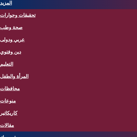
المزيد
تحقيقات وحوارات
صحة وطب
عربي ودولى
دين وفتوي
التعليم
المرأة والطفل
محافظات
منوعات
كاريكاتير
مقالات