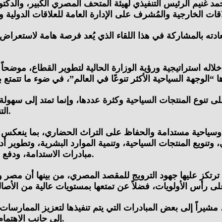
د غنيم الرئيس التنفيذي لهيئة المتحف المصري الكبير، والدكتو
ه بالمشاركة في هذا اللقاء الذي يُعد فرصة هامة لاستعراض 
 خلاله استراتيجية ورؤية الوزارة الحالية لتطوير القطاع، موض
تنوع المنتجات السياحية وكثرة عددها، وإنما تمتد إلى سهولة ا
التنقل بين أكثر من وجهة سياحية والتمتع بتجربة متنوعة ومتكاملة.
وسياحية مستدامة والحفاظ على التراث الحضاري، بما ينعكس إي
 وتنويع المنتجات السياحية، وتنمية الموارد البشرية، وتطوير أ
مبادرات الاستدامة، ودفع التحول الرقمي والبيئي، وتطبيق سياسات تسويق سياحي فعالة.
 ترتكز عليها جهود الترويج للمقصد المصري، من بينها أن مصر و
راً إلى بعض المبادرات التي يتم تنفيذها لتعزيز الممارسات ال
إلى جانب الاهتمام برفع كفاءة العنصر البشري من خلال برامج التدريب المختلفة.