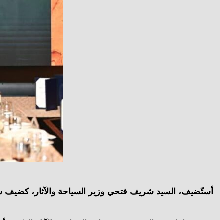
أستّضيف، السيد شريف فتحي وزير السياحة والآثار، كضيف شر