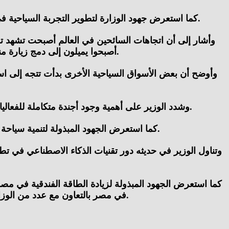
كما استعرض جهود الوزارة لتطوير التجربة السياحية في مصر والتي تعتمد بشكل كبير على الأصالة وإشراك المجتمعات المحلية بما يسهم في تقديم تجربة أكثر ثراءً وتفرداً للزائرين.
وأشار إلى أن اتجاهات السائحين في العالم أصبحت تشهد تغ
أصبحوا يميلون إلى دمج زيارة منطقة الأهرامات والمتحف المصري الكبير مع المقاصد الشاطئية مثل الساحل الشمالي أو الوجهات الصحراوية مثل واحة سيوة.
وأوضح أن بعض الأسواق السياحية الأخرى بدأت تتجه إلى ا
وشدد الوزير على أهمية وجود أجندة متكاملة للفعاليات والأحداث في مصر على مدار العام، بما يسهم في جذب شرائح متنوعة من السائحين والمهتمين بالفعاليات بمختلف أنواعها.
كما استعرض الجهود المبذولة لتنمية سياحة اليخوت في مصر، بجانب مشروعات التحول الرقمي بالمواقع الأثرية والمتاحف، واستخدام أحدث التقنيات لتعزيز تجربة الزائر.
وتناول الوزير في حديثه دور تقنيات الذكاء الاصطناعي في تطو
كما استعرض الجهود المبذولة لزيادة الطاقة الفندقية في مصر
في مصر بالتعاون مع عدد من الوزارات، بهدف تبسيط الإجراءات وتسريع الحصول على الموافقات اللازمة، بما يسهم في جذب المزيد من الاستثمارات السياحية.