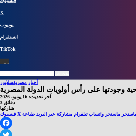
فيسبوك
X
يوتيوب
انستقرام
‫TikTok
نبض
بحث عن
أخبار مصرية
سلايدر
احية وجودتها على رأس أولويات الدولة المصرية
آخر تحديث: 16 يونيو، 2026
3 دقائق
شاركها
اسنجر
ماسنجر
واتساب
تيلقرام
مشاركة عبر البريد
طباعة
X
فيسبوك