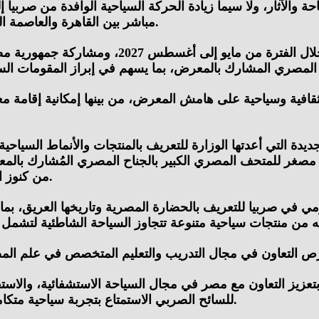
حة والآثار، ولا سيما زيادة الحركة السياحية الوافدة من صر
مباشر بين القاهرة والعاصمة الصربية بلجراد، بما يُسهم في تنشيط حركة السياحة بين البلدين.
كما تم الإشارة إلى استضافة بلجراد لمعرض “إكسب
قافية وسياحية على هامش المعرض، من بينها إمكانية إقامة م
الجديدة التي أعدتها الوزارة للتعريف بالمنتجات والأنماط السي
مصغر للمتحف المصري الكبير بالجناح المصري المُشارك بالم
من كنوز الملك توت عنخ آمون، وذلك ضمن الأنشطة الترويجية المقترحة.
لقومي في صربيا للتعريف بالحضارة المصرية وتاريخها العريق،
بتعزيز التعاون مع مصر في مجال السياحة الاستشفائية، والاستف
للسائح الصربي الاستمتاع بتجربة سياحية متكاملة تجمع بين الاستشفاء ومختلف الأنشطة والمنتجات السياحية.