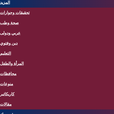
المزيد
تحقيقات وحوارات
صحة وطب
عربي ودولى
دين وفتوي
التعليم
المرأة والطفل
محافظات
منوعات
كاريكاتير
مقالات