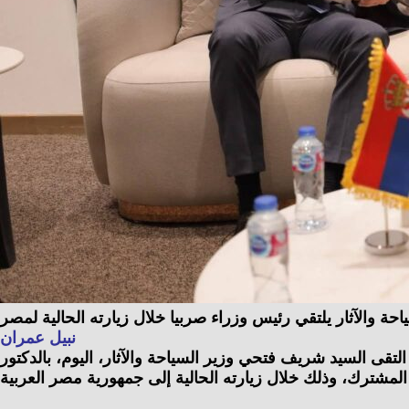
احة والآثار يلتقي رئيس وزراء صربيا خلال زيارته الحالية لمصر
نبيل عمران
التقى السيد شريف فتحي وزير السياحة والآثار، اليوم، بالدكتور Duro Macut رئيس مجلس وزراء صربيا، والوفد المرافق له، وذلك لبحث سبل تعزيز التعاون بين البلدين في عدد من