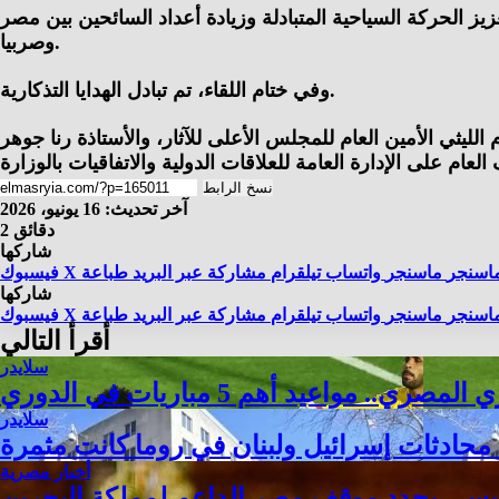
الحركة السياحية المتبادلة وزيادة أعداد السائحين بين مصر
وصربيا.
وفي ختام اللقاء، تم تبادل الهدايا التذكارية.
الليثي الأمين العام للمجلس الأعلى للآثار، والأستاذة رنا جوهر
نسخ الرابط
آخر تحديث: 16 يونيو، 2026
2 دقائق
شاركها
اسنجر
ماسنجر
واتساب
تيلقرام
مشاركة عبر البريد
طباعة
X
فيسبوك
شاركها
اسنجر
ماسنجر
واتساب
تيلقرام
مشاركة عبر البريد
طباعة
X
فيسبوك
أقرأ التالي
سلايدر
 مواعيد أهم 5 مباريات في الدوري
سلايدر
: محادثات إسرائيل ولبنان في روما كانت مثمرة
أخبار مصرية
يسي يجدد موقف مصر الداعم لمملكة البحرين