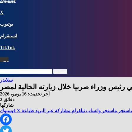
فيسبوك
X
يوتيوب
انستقرام
‫TikTok
نبض
بحث عن
سلايدر
قي رئيس وزراء صربيا خلال زيارته الحالية لمصر
آخر تحديث: 16 يونيو، 2026
2 دقائق
شاركها
اسنجر
ماسنجر
واتساب
تيلقرام
مشاركة عبر البريد
طباعة
X
فيسبوك