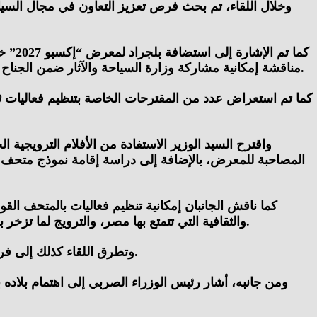
وخلال اللقاء، تم بحث فرص تعزيز التعاون في مجال السيا
مناقشة إمكانية مشاركة وزارة السياحة والآثار ضمن الجناح المصري المشارك بالمعرض، بما يسهم في إبراز المقومات السياحية والأثرية الفريدة التي يتمتع بها المقصد السياحي المصري.
كما تم استعراض عدد من المقترحات الخاصة بتنظيم فعاليات ث
واقترح السيد الوزير الاستفادة من الأفلام الترويجية 
المصاحبة للمعرض، بالإضافة إلى دراسة إقامة نموذج متحف 
كما ناقش الجانبان إمكانية تنظيم فعاليات بالمتحف ا
والثقافية التي تتمتع بها مصر، والترويج لما تزخر به من منتجات سياحية متنوعة تتجاوز السياحة الشاطئية لتشمل السياحة الثقافية والأثرية وغيرها من الأنماط السياحية المتعددة.
وتطرق اللقاء كذلك إلى فرص التعاون في مجال التدريب والتعليم المتخصص في علم المصريات، بما يسهم في دعم التبادل العلمي والثقافي بين البلدين.
ومن جانبه، أشار رئيس الوزراء الصربي إلى اهتمام بلاده 