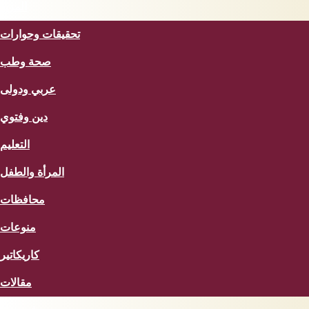
المزيد
تحقيقات وحوارات
صحة وطب
عربي ودولى
دين وفتوي
التعليم
المرأة والطفل
محافظات
منوعات
كاريكاتير
مقالات