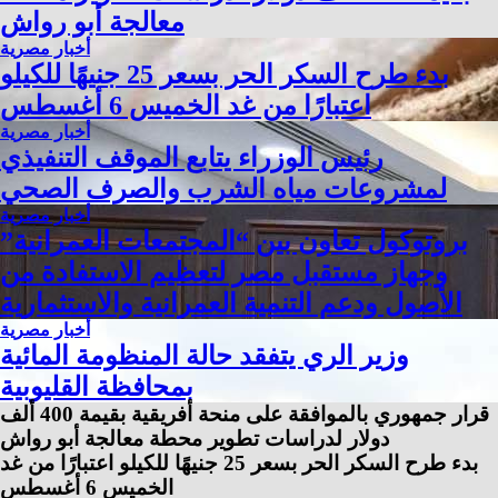
معالجة أبو رواش
أخبار مصرية
بدء طرح السكر الحر بسعر 25 جنيهًا للكيلو
اعتبارًا من غد الخميس 6 أغسطس
أخبار مصرية
رئيس الوزراء يتابع الموقف التنفيذي
لمشروعات مياه الشرب والصرف الصحي
أخبار مصرية
بروتوكول تعاون بين “المجتمعات العمرانية”
وجهاز مستقبل مصر لتعظيم الاستفادة من
الأصول ودعم التنمية العمرانية والاستثمارية
أخبار مصرية
وزير الري يتفقد حالة المنظومة المائية
بمحافظة القليوبية
قرار جمهوري بالموافقة على منحة أفريقية بقيمة 400 ألف
دولار لدراسات تطوير محطة معالجة أبو رواش
بدء طرح السكر الحر بسعر 25 جنيهًا للكيلو اعتبارًا من غد
الخميس 6 أغسطس