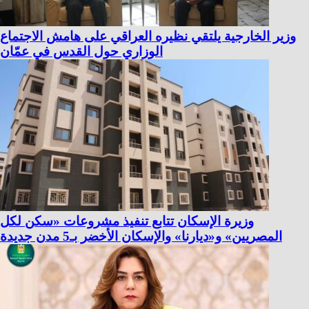
وزير الخارجية يلتقي نظيره العراقي على هامش الاجتماع
الوزاري حول القدس في عمّان
وزيرة الإسكان تتابع تنفيذ مشروعات «سكن لكل
المصريين» و«ديارنا» والإسكان الأخضر بـ5 مدن جديدة