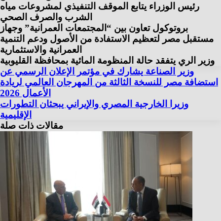
رئيس الوزراء يتابع الموقف التنفيذي لمشروعات مياه
الشرب والصرف الصحي
بروتوكول تعاون بين “المجتمعات العمرانية” وجهاز
مستقبل مصر لتعظيم الاستفادة من الأصول ودعم التنمية
العمرانية والاستثمارية
وزير الري يتفقد حالة المنظومة المائية بمحافظة القليوبية
وزير الصناعة يشارك في مؤتمر الإعلان الرسمي عن
استضافة مصر للنسخة الثالثة من المهرجان العالمي لريادة
الأعمال 2026
وزيرا الخارجية المصري والإيراني يبحثان التطورات
الإقليمية
مقالات ذات صلة