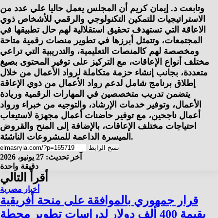
وتابعت د. إيمان كريم أن المجلس يعمل حاليا علي عدد من
الاستراتيجيات للتمكين التكنولوجي والرقمي للأشخاص ذوي
الاعاقة التي تستهدف تحقيق استقلالية لهم حال تطبيقها في
المجتمعات، وتتمثل أبرزها في تطوير منصات رقمية متاحة
ومخصصة لهم كالمنصات التعليمية، والتدريبية التي تراعي
مختلف أنواع الإعاقات، مع التركيز على توفير المحتوى بصيغ
متعددة، بجانب إنشاء حزمة متكاملة لرواد الأعمال من خلال
إطلاق برنامج شامل لدعم رواد الأعمال من ذوي الإعاقة
يتضمن تدريب متخصصين في المهارات الرقمية وريادة
الأعمال، وتوفير خدمات الإرشاد، والتوجيه من خبراء ورواد
أعمال ناجحين، مع توفير حاضنات أعمال مجهزة لاستيعاب
احتياجات مختلف الإعاقات، بالإضافة إلى المنح والقروض
الميسرة الداعمة للمشروعات الناشئة.
نسخ الرابط
آخر تحديث: 27 يونيو، 2026
دقيقة واحدة
أقرأ التالي
أخبار مصرية
قرار جمهوري بالموافقة على منحة أفريقية
بقيمة 400 ألف دولار لدراسات تطوير محطة