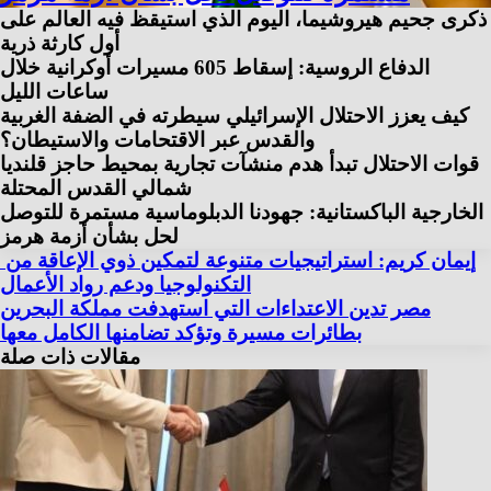
ذكرى جحيم هيروشيما، اليوم الذي استيقظ فيه العالم على
أول كارثة ذرية
الدفاع الروسية: إسقاط 605 مسيرات أوكرانية خلال
ساعات الليل
كيف يعزز الاحتلال الإسرائيلي سيطرته في الضفة الغربية
والقدس عبر الاقتحامات والاستيطان؟
قوات الاحتلال تبدأ هدم منشآت تجارية بمحيط حاجز قلنديا
شمالي القدس المحتلة
الخارجية الباكستانية: جهودنا الدبلوماسية مستمرة للتوصل
لحل بشأن أزمة هرمز
إيمان كريم: استراتيجيات متنوعة لتمكين ذوي الإعاقة من
التكنولوجيا ودعم رواد الأعمال
مصر تدين الاعتداءات التي استهدفت مملكة البحرين
بطائرات مسيرة وتؤكد تضامنها الكامل معها
مقالات ذات صلة