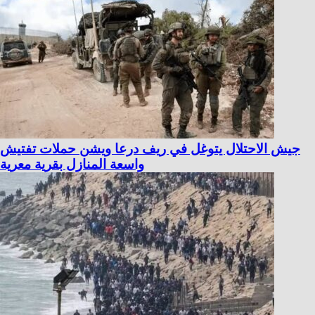
جيش الاحتلال يتوغل في ريف درعا ويشن حملات تفتيش
واسعة المنازل بقرية معرية