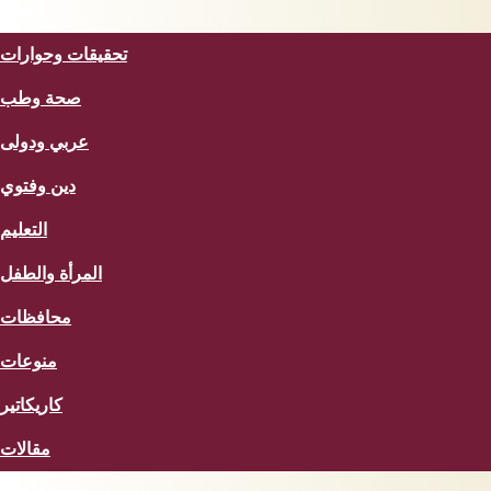
المزيد
تحقيقات وحوارات
صحة وطب
عربي ودولى
دين وفتوي
التعليم
المرأة والطفل
محافظات
منوعات
كاريكاتير
مقالات