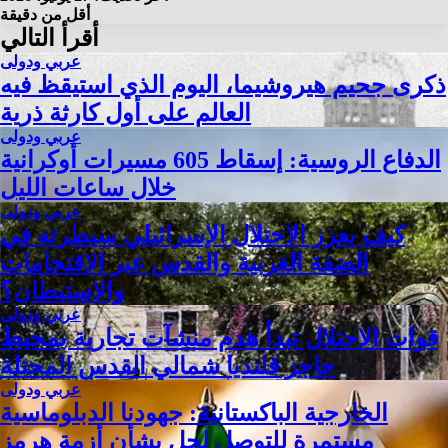
أقل من دقيقة
أقرأ التالي
عربي ودولى
ذكرى جحيم هيروشيما، اليوم الذي استيقظ فيه
العالم على أول كارثة ذرية
عربي ودولى
الدفاع الروسية: إسقاط 605 مسيرات أوكرانية
خلال ساعات الليل
عربي ودولى
كيف يعزز الاحتلال الإسرائيلي سيطرته في
الضفة الغربية والقدس عبر الاقتحامات
والاستيطان؟
عربي ودولى
قوات الاحتلال تبدأ هدم منشآت تجارية بمحيط
حاجز قلنديا شمالي القدس المحتلة
عربي ودولى
الخارجية الباكستانية: جهودنا الدبلوماسية
مستمرة للتوصل لحل بشأن أزمة هرمز