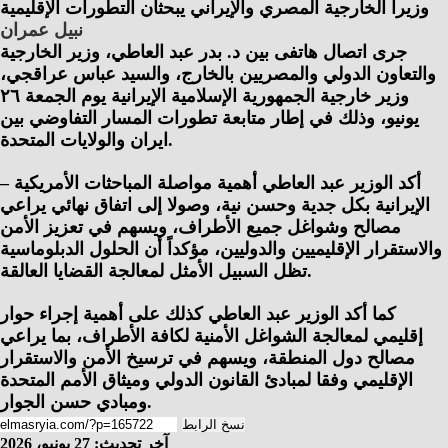
وزيرا الخارجية المصري والإيراني يبحثان التطورات الإقليمية
نبيل عمران
جرى اتصال هاتفى بين د. بدر عبد العاطي، وزير الخارجية
والتعاون الدولي والمصريين بالخارج، والسيد عباس عراقجي،
وزير خارجية الجمهورية الإسلامية الإيرانية يوم الجمعة ٢٦
يونيو، وذلك في إطار متابعة تطورات المسار التفاوضي بين
ايران والولايات المتحدة.
أكد الوزير عبد العاطي أهمية مواصلة المباحثات الأمريكية –
الإيرانية بكل جدية وحسن نية، وصولا إلى اتفاق نهائي يراعي
مصالح وشواغل جميع الأطراف، ويسهم في تعزيز الأمن
والاستقرار الإقليميين والدوليين، مؤكداً أن الحلول الدبلوماسية
تظل السبيل الأمثل لمعالجة القضايا العالقة.
كما أكد الوزير عبد العاطي كذلك على أهمية إجراء حوار
إقليمي لمعالجة الشواغل الأمنية لكافة الأطراف، بما يراعي
مصالح دول المنطقة، ويسهم في ترسيخ الأمن والاستقرار
الإقليمي وفقا لمبادئ القانون الدولي وميثاق الأمم المتحدة
ومبادي حسن الجوار.
نسخ الرابط
آخر تحديث: 27 يونيو، 2026