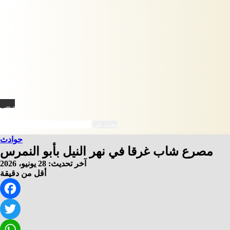
فيسبوك
X
يوتيوب
انستقرام
‫TikTok
نبض
بحث عن
حوادث
مصرع شاب غرقا في نهر النيل بأبو النمرس
آخر تحديث: 28 يونيو، 2026
أقل من دقيقة
Facebook