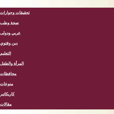
المزيد
تحقيقات وحوارات
صحة وطب
عربي ودولى
دين وفتوي
التعليم
المرأة والطفل
محافظات
منوعات
كاريكاتير
مقالات