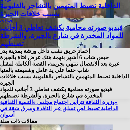
الداخلية تضبط المتهمين بالتشاجر بالقليوبية
بسبب خلافات الجيرة
حوادث
فيديو صورته محامية يكشف تعاطي 3 أجانب
للمواد المخدرة في شارع بالجيزة، والشرطة
تضبطهم
إخماد حريق نشب داخل ورشة بمدينة بدر
حبس شاب 6 أشهر بتهمة هتك عرض فتاة بالجيزة
غيرة بعد الانفصال تنتهي بجريمة، القصة الكاملة لمقتل
شاب خنقا على يد عامل وشقيقته بالمنيا
الداخلية تضبط المتهمين بالتشاجر بالقليوبية بسبب خلافات
الجيرة
فيديو صورته محامية يكشف تعاطي 3 أجانب للمواد
المخدرة في شارع بالجيزة، والشرطة تضبطهم
وزيرة الثقافة تترأس اجتماع مجلس «التنمية الثقافية»
الداخلية تضبط لص تسلق عبر النافذة وسرق شقة في
أسوان
مقالات ذات صلة