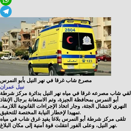
Twitter
WhatsApp
Telegram
مصرع شاب غرقا في نهر النيل بأبو النمرس
نبيل عمران
لقي شاب مصرعه غرقا في مياه نهر النيل بدائرة مركز شرطة
أبو النمرس بمحافظة الجيزة، وتم الاستعانة برجال الإنقاذ
النهري لانتشال الجثة، وجار اتخاذ الإجراءات القانونية اللازمة،
تمهيدا لإخطار النيابة المختصة للتحقيق.
تلقى مركز شرطة أبو النمرس بلاغا يفيد غرق شاب في مياه
نهر النيل، وعلى الفور انتقلت قوة أمنية إلى مكان البلاغ.