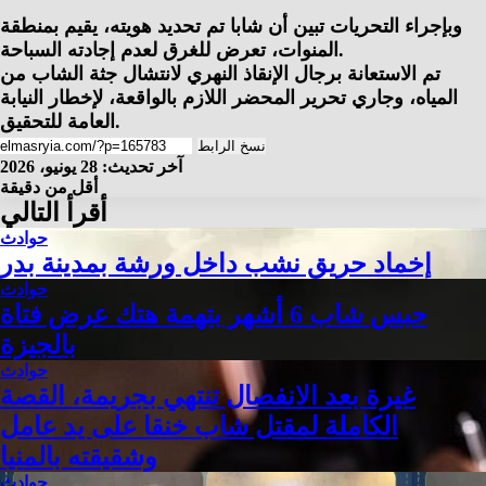
وبإجراء التحريات تبين أن شابا تم تحديد هويته، يقيم بمنطقة
المنوات، تعرض للغرق لعدم إجادته السباحة.
تم الاستعانة برجال الإنقاذ النهري لانتشال جثة الشاب من
المياه، وجاري تحرير المحضر اللازم بالواقعة، لإخطار النيابة
العامة للتحقيق.
نسخ الرابط
آخر تحديث: 28 يونيو، 2026
أقل من دقيقة
أقرأ التالي
حوادث
إخماد حريق نشب داخل ورشة بمدينة بدر
حوادث
حبس شاب 6 أشهر بتهمة هتك عرض فتاة
بالجيزة
حوادث
غيرة بعد الانفصال تنتهي بجريمة، القصة
الكاملة لمقتل شاب خنقا على يد عامل
وشقيقته بالمنيا
حوادث