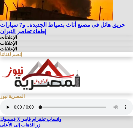
حريق هائل فى مصنع أثاث بدمياط الجديدة.. و7 سيارات
إطفاء تحاصر النيران
الإعلانات
الإعلانات
الإعلانات
إنضم لقناتنا
المصرية نيوز
واتساب
تيلقرام
ڤايبر
X
فيسبوك
زر الذهاب إلى الأعلى