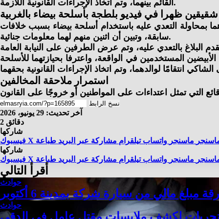
القائم بينهما، وتم اتخاذ الإجراءات القانونية اللازمة.
قيقين ظهرا في فيديو بلطجة بأسلحة بيضاء بالغربية
ما بمحاولة التعدي عليه باستخدام أسلحة بيضاء بسبب خلافات
سابقة، وتبين أن اثنين منهم لهما معلومات جنائية.
أبيضين المستخدمين في الواقعة، واعترفا بحيازتهما للأسلحة
استمرار ملاحقة المخالفين
نسخ الرابط
آخر تحديث: 29 يونيو، 2026
2 دقائق
شاركها
اسنجر
ماسنجر
واتساب
تيلقرام
مشاركة عبر البريد
طباعة
X
فيسبوك
شاركها
اسنجر
ماسنجر
واتساب
تيلقرام
مشاركة عبر البريد
طباعة
X
فيسبوك
أقرأ التالي
حوادث
مبلغ مالي من سيارة شركة بمدينة 6 أكتوبر
حوادث
حريات لكشف ملابسات مقتل عامل في الدقي