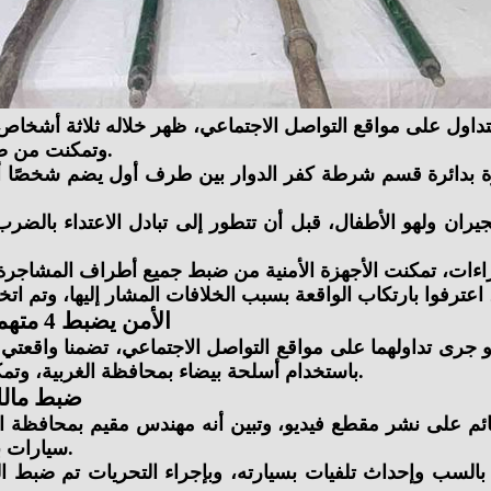
متداول على مواقع التواصل الاجتماعي، ظهر خلاله ثلاثة أشخا
وتمكنت من ضبط جميع أطراف المشاجرة واتخاذ الإجراءات القانونية اللازمة.
هر الجاري نشبت مشاجرة بدائرة قسم شرطة كفر الدوار بين طرف أول 
ران ولهو الأطفال، قبل أن تتطور إلى تبادل الاعتداء بال
الأمن يضبط 4 متهمين في واقعتي بلطجة وإتلاف سيارة بالقاهرة والغربية
و جرى تداولهما على مواقع التواصل الاجتماعي، تضمنا واقعت
باستخدام أسلحة بيضاء بمحافظة الغربية، وتمكنت من ضبط جميع المتهمين واتخاذ الإجراءات القانونية بحقهم.
ضبط مالك
لقائم على نشر مقطع فيديو، وتبين أنه مهندس مقيم بمحافظة ا
سيارات بمنطقة عين شمس، بسبب عدم استكمال أعمال صيانة سيارته.
 بالسب وإحداث تلفيات بسيارته، وبإجراء التحريات تم ضبط 