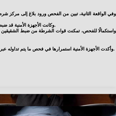
وفي الواقعة الثانية، تبين من الفحص ورود بلاغ إلى مركز شر
وكانت الأجهزة الأمنية قد ضبطت والد المتهمين في حينه، حيث أنكر الاتهامات ووجه اتهامًا لمقدم البلاغ بالتعدي عليه، وتم عرض الطرفين على النيابة العامة.
واستكمالًا للفحص، تمكنت قوات الشرطة من ضبط الشقيقين الل
وأكدت الأجهزة الأمنية استمرارها في فحص ما يتم تداوله عبر مواقع التواصل الاجتماعي، واتخاذ الإجراءات القانونية حيال الوقائع التي تمثل اعتداءات على المواطنين أو خروجًا على القانون.