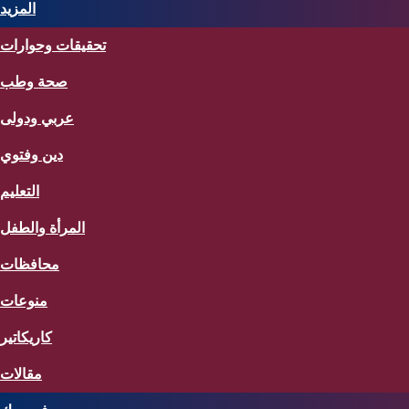
المزيد
تحقيقات وحوارات
صحة وطب
عربي ودولى
دين وفتوي
التعليم
المرأة والطفل
محافظات
منوعات
كاريكاتير
مقالات