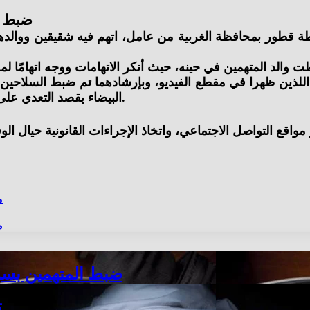
ضبط ش
طة قطور بمحافظة الغربية من عامل، اتهم فيه شقيقين ووالده
ذين ظهرا في مقطع الفيديو، وبإرشادهما تم ضبط السلاحين ال
البيضاء بقصد التعدي على الشاكي انتقامًا لوالدهما، وتم اتخاذ الإجراءات القانونية بحقهما.
م
م
ضبط المتهمين بسرقة 
ت