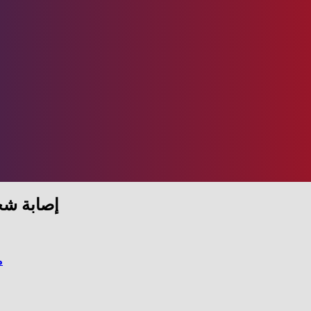
إصابة شخ
م