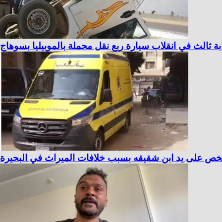
ثالث في انقلاب سيارة ربع نقل محملة بالموبيليا بسوهاج
 على يد ابن شقيقه بسبب خلافات الميراث في البحيرة