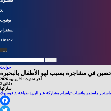
فيسبوك
X
يوتيوب
انستقرام
‫TikTok
نبض
بحث عن
حوادث
صين في مشاجرة بسبب لهو الأطفال بالبحيرة
آخر تحديث: 29 يونيو، 2026
2 دقائق
شاركها
اسنجر
ماسنجر
واتساب
تيلقرام
مشاركة عبر البريد
طباعة
X
فيسبوك