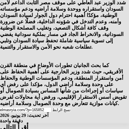
شدد الوزير عبد العاطي على موقف مصر الثابت الداعم لأمن
السودان واستقراره ووحدة وسلامة أراضيه ودعم مؤسساته
الوطنية، مؤكدًا أهمية احترام دول الجوار لسيادة السودان
وأمنه، وعدم التدخل في شؤونه الداخلية، فضلًا عن ضرورة
وقف كافة أشكال التصعيد، وتغليب المصلحة الوطنية
السودانية، والانخراط الجاد في مسار بملكية سودانية يفضي
إلى تسوية سياسية شاملة تحفظ سيادة السودان وتلبي
تطلعات شعبه نحو الأمن والاستقرار والتنمية.
كما بحث الجانبان تطورات الأوضاع في منطقة القرن
الأفريقي، حيث شدد وزير الخارجية على أهمية الحفاظ على
أمن واستقرار المنطقة، ودعم المؤسسات الوطنية والحفاظ
على وحدة وسلامة أراضي الدول، مؤكدا على رفض أي
سياسات أو إجراءات من شأنها المساس بسيادة الصومال أو
تقويض أسس الاستقرار الإقليمي، ورفض أية محاولات لفرض
كيانات موازية تتعارض مع وحدة الصومال وسلامة أراضيه.
نسخ الرابط
آخر تحديث: 29 يونيو، 2026
دقيقة واحدة
أقرأ التالي