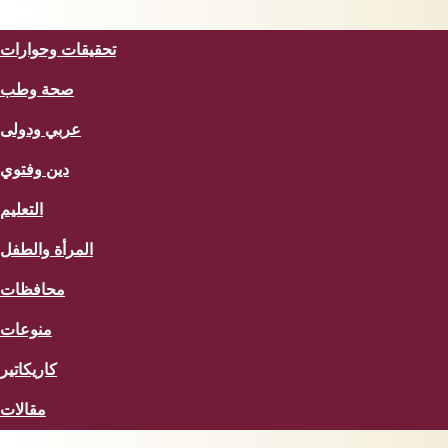
المزيد
تحقيقات وحوارات
صحة وطب
عربي ودولى
دين وفتوي
التعليم
المرأة والطفل
محافظات
منوعات
كاريكاتير
مقالات