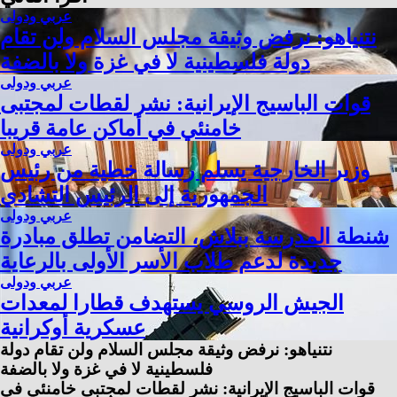
عربي ودولى
نتنياهو: نرفض وثيقة مجلس السلام ولن تقام
دولة فلسطينية لا في غزة ولا بالضفة
عربي ودولى
قوات الباسيج الإيرانية: نشر لقطات لمجتبى
خامنئي في أماكن عامة قريبا
عربي ودولى
وزير الخارجية يسلم رسالة خطية من رئيس
الجمهورية إلى الرئيس التشادي
عربي ودولى
شنطة المدرسة ببلاش، التضامن تطلق مبادرة
جديدة لدعم طلاب الأسر الأولى بالرعاية
عربي ودولى
الجيش الروسي يستهدف قطارا لمعدات
عسكرية أوكرانية
نتنياهو: نرفض وثيقة مجلس السلام ولن تقام دولة
فلسطينية لا في غزة ولا بالضفة
قوات الباسيج الإيرانية: نشر لقطات لمجتبى خامنئي في