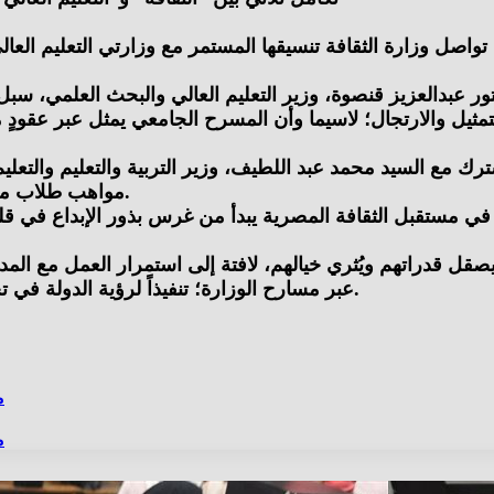
واصل وزارة الثقافة تنسيقها المستمر مع وزارتي التعليم العال
ور عبدالعزيز قنصوة، وزير التعليم العالي والبحث العلمي، سب
ل والارتجال؛ لاسيما وأن المسرح الجامعي يمثل عبر عقودٍ منبعا
شترك مع السيد محمد عبد اللطيف، وزير التربية والتعليم والتع
مواهب طلاب مرحلتي التعليم الابتدائي والإعدادي في جميع مدارس الجمهورية.
 في مستقبل الثقافة المصرية يبدأ من غرس بذور الإبداع في قل
ما يصقل قدراتهم ويُثري خيالهم، لافتة إلى استمرار العمل مع 
عبر مسارح الوزارة؛ تنفيذاً لرؤية الدولة في تحقيق العدالة الثقافية، وترسيخ حق الشباب في الإبداع والابتكار.
م
م