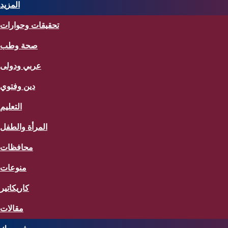
المزيد
تحقيقات وحوارات
صحة وطب
عربي ودولى
دين وفتوي
التعليم
المرأة والطفل
محافظات
منوعات
كاريكاتير
مقالات