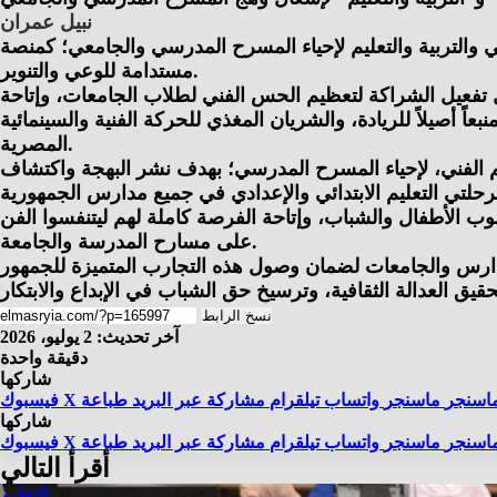
نبيل عمران
ي والتربية والتعليم لإحياء المسرح المدرسي والجامعي؛ كمنصة
مستدامة للوعي والتنوير.
ل تفعيل الشراكة لتعظيم الحس الفني لطلاب الجامعات، وإتاحة
ً أصيلاً للريادة، والشريان المغذي للحركة الفنية والسينمائية
المصرية.
ليم الفني، لإحياء المسرح المدرسي؛ بهدف نشر البهجة واكتشاف
وب الأطفال والشباب، وإتاحة الفرصة كاملة لهم ليتنفسوا الفن
على مسارح المدرسة والجامعة.
المدارس والجامعات لضمان وصول هذه التجارب المتميزة للجمهور
نسخ الرابط
آخر تحديث: 2 يوليو، 2026
دقيقة واحدة
شاركها
اسنجر
ماسنجر
واتساب
تيلقرام
مشاركة عبر البريد
طباعة
X
فيسبوك
شاركها
اسنجر
ماسنجر
واتساب
تيلقرام
مشاركة عبر البريد
طباعة
X
فيسبوك
أقرأ التالي
التعليم