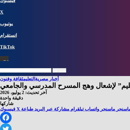
فيسبوك
X
يوتيوب
انستقرام
‫TikTok
نبض
بحث عن
أخبار مصرية
التعليم
ثقافة وفنون
التعليم” لإشعال وهج المسرح المدرسي والجامعي
آخر تحديث: 2 يوليو، 2026
دقيقة واحدة
شاركها
اسنجر
ماسنجر
واتساب
تيلقرام
مشاركة عبر البريد
طباعة
X
فيسبوك