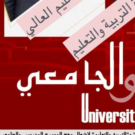
لي” و”التربية والتعليم” لإشعال وهج المسرح المدرسي والجامعي