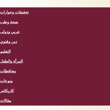
المزيد
تحقيقات وحوارات
صحة وطب
عربي ودولى
دين وفتوي
التعليم
المرأة والطفل
محافظات
منوعات
كاريكاتير
مقالات