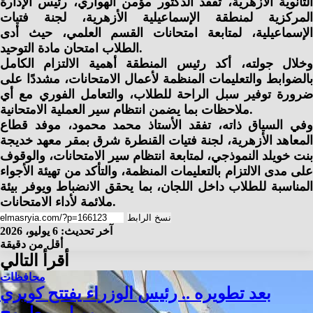
الثانوية الأزهرية، تفقد الدكتور مؤمن الهواري، رئيس الإدارة
المركزية لمنطقة الإسماعيلية الأزهرية، لجنة فتيات
الإسماعيلية، لمتابعة امتحانات القسم العلمي، حيث أدى
الطلاب امتحان مادة التوحيد.
وخلال جولته، أكد رئيس المنطقة أهمية الالتزام الكامل
بالضوابط والتعليمات المنظمة لأعمال الامتحانات، مشددًا على
ضرورة توفير سبل الراحة للطلاب، والتعامل الفوري مع أي
ملاحظات بما يضمن انتظام سير العملية الامتحانية.
وفي السياق ذاته، تفقد الأستاذ محمد محمود، موفد قطاع
المعاهد الأزهرية، لجنة فتيات القنطرة شرق بمقر معهد خديجة
بنت خويلد النموذجي، لمتابعة انتظام سير الامتحانات، والوقوف
على مدى الالتزام بالتعليمات المنظمة، والتأكد من تهيئة الأجواء
المناسبة للطلاب داخل اللجان، بما يحقق الانضباط ويوفر بيئة
ملائمة لأداء الامتحانات.
نسخ الرابط
آخر تحديث: 6 يوليو، 2026
أقل من دقيقة
أقرأ التالي
محافظات
بعد تطويره .. رئيس الوزراء يفتتح كوبري