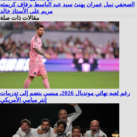
الصحفي نبيل عمران يهنئ سيد عبد الباسط بزفاف كريمته
مريم على الأستاذ خالد
مقالات ذات صلة
رغم لعبه نهائي مونديال 2026، ميسي ينضم إلى تدريبات
إنتر ميامي الأمريكي