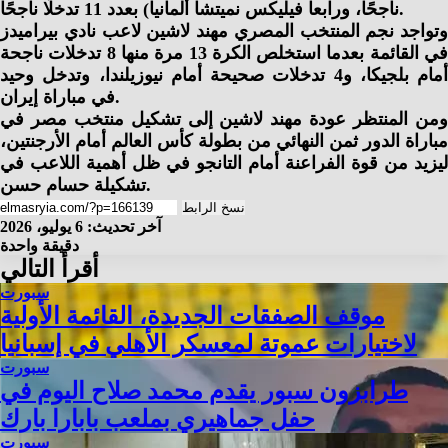
ناجحًا، ورابعا فيليكس نميتشا ألمانيا) بعدد 11 تدخلًا ناجحًا.
وتواجد نجم المنتخب المصري مهند لاشين لاعب نادي بيراميدز
في القائمة بعدما استخلص الكرة 13 مرة منها 8 تدخلات ناجحة
أمام بلجيكا، و4 تدخلات صحيحة أمام نيوزيلندا، وتدخل وحيد
في مباراة إيران.
ومن المنتظر عودة مهند لاشين إلى تشكيل منتخب مصر في
مباراة الدور ثمن النهائي من بطولة كأس العالم أمام الأرجنتين،
ليزيد من قوة الفراعنة أمام التانجو في ظل أهمية اللاعب في
تشكيلة حسام حسن.
نسخ الرابط
آخر تحديث: 6 يوليو، 2026
دقيقة واحدة
أقرأ التالي
سبورت
موقف الصفقات الجديدة، القائمة الأولية
لاختيارات عموتة لمعسكر الأهلي في إسبانيا
سبورت
طرابزون سبور يقدم محمد صلاح اليوم في
حفل جماهيري بملعب بابارا بارك
سبورت