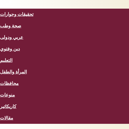
المزيد
تحقيقات وحوارات
صحة وطب
عربي ودولى
دين وفتوي
التعليم
المرأة والطفل
محافظات
منوعات
كاريكاتير
مقالات