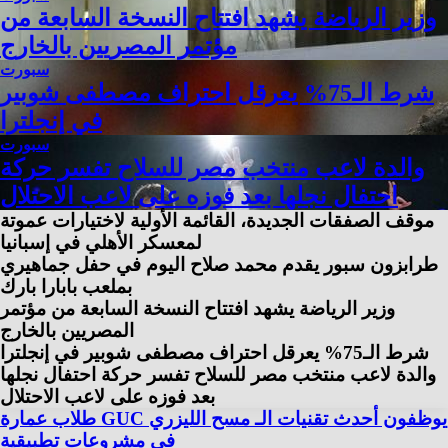
وزير الرياضة يشهد افتتاح النسخة السابعة من
مؤتمر المصريين بالخارج
سبورت
شرط الـ75% يعرقل احتراف مصطفى شوبير
في إنجلترا
سبورت
والدة لاعب منتخب مصر للسلاح تفسر حركة
احتفال نجلها بعد فوزه على لاعب الاحتلال
موقف الصفقات الجديدة، القائمة الأولية لاختيارات عموتة
لمعسكر الأهلي في إسبانيا
طرابزون سبور يقدم محمد صلاح اليوم في حفل جماهيري
بملعب بابارا بارك
وزير الرياضة يشهد افتتاح النسخة السابعة من مؤتمر
المصريين بالخارج
شرط الـ75% يعرقل احتراف مصطفى شوبير في إنجلترا
والدة لاعب منتخب مصر للسلاح تفسر حركة احتفال نجلها
بعد فوزه على لاعب الاحتلال
طلاب عمارة GUC يوظفون أحدث تقنيات الـ مسح الليزري
في مشروعات تطبيقية