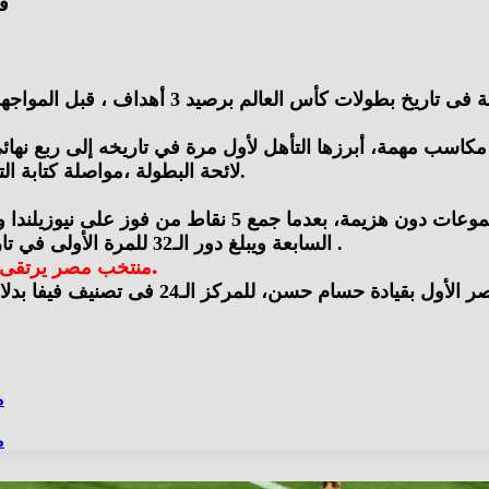
ق
يتصدر محمد صلاح نجم منتخبنا الوطنى قائمة هدافي
لائحة البطولة ،مواصلة كتابة التاريخ للكرة المصرية ،تعزيز ثقة هذا الجيل قبل الأدوار الحاسمة.
كان منتخب مصر أحد أبرز المنتخبات التي أنهت دور المجموع
السابعة ويبلغ دور الـ32 للمرة الأولى في تاريخه، قبل أن يفوز على إستراليا فى دور الـ 32 بركلات الترجيح .
منتخب مصر يرتقى للمركز الـ24 فى تصنيف فيفا بعد تأهله لدور الـ16 بكأس العالم.
م
م