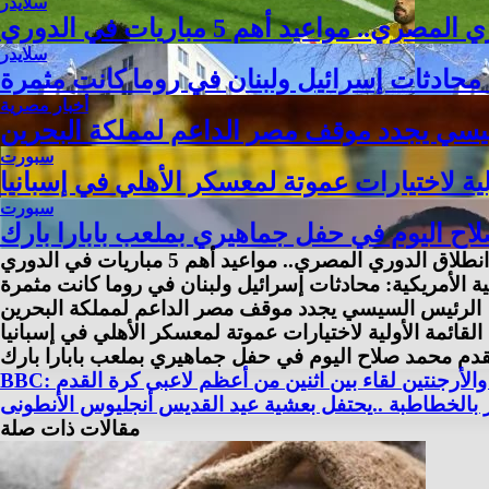
سلايدر
 مواعيد أهم 5 مباريات في الدوري
سلايدر
: محادثات إسرائيل ولبنان في روما كانت مثمرة
أخبار مصرية
يسي يجدد موقف مصر الداعم لمملكة البحرين
سبورت
ية لاختيارات عموتة لمعسكر الأهلي في إسبانيا
سبورت
ح اليوم في حفل جماهيري بملعب بابارا بارك
الدوري المصري.. مواعيد أهم 5 مباريات في الدوري
ة الأمريكية: محادثات إسرائيل ولبنان في روما كانت مثمرة
الرئيس السيسي يجدد موقف مصر الداعم لمملكة البحرين
قائمة الأولية لاختيارات عموتة لمعسكر الأهلي في إسبانيا
دم محمد صلاح اليوم في حفل جماهيري بملعب بابارا بارك
صر والأرجنتين لقاء بين اثنين من أعظم لاعبى كرة القدم
 بالخطاطبة ..يحتفل بعشية عيد القديس أنجليوس الأنطونى
مقالات ذات صلة