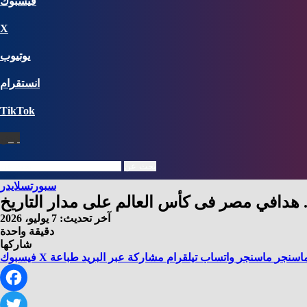
فيسبوك
X
يوتيوب
انستقرام
‫TikTok
نبض
بحث عن
سبورت
سلايدر
آخر تحديث: 7 يوليو، 2026
دقيقة واحدة
شاركها
اسنجر
ماسنجر
واتساب
تيلقرام
مشاركة عبر البريد
طباعة
X
فيسبوك