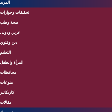
المزيد
تحقيقات وحوارات
صحة وطب
عربي ودولى
دين وفتوي
التعليم
المرأة والطفل
محافظات
منوعات
كاريكاتير
مقالات