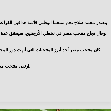
ارتقى منتخب مصر الأول بقيادة حسام حسن، للمركز الـ24 فى تصنيف فيفا بدلا من الـ26، بعد التأهل التاريخى لدور الـ16 فى كأس العالم 2026.