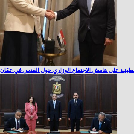
لسطينية على هامش الاجتماع الوزاري حول القدس في عمّان