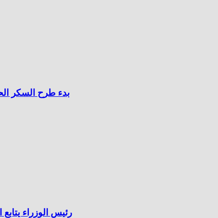
بدء طرح السكر الحر بسعر 25 جنيهًا للكيلو اعتبارً
رئيس الوزراء يتاب