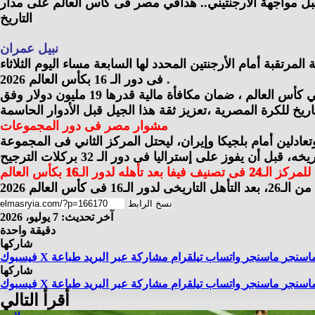
بل مواجهة الأرجنتيني.. هدافي مصر فى كأس العالم على مدار
التاريخ
نبيل عمران
ن الفراعنة فى تاريخ بطولات كأس العالم برصيد 3 أهداف ، قبل المواجهة المرتقبة أمام الأرجنتين المحدد لها السابعة مساء اليوم الثلاثاء
فى دور الـ 16 بكأس العالم 2026 .
وحال نجاح منتخب مصر في تخطي الأرجنتين، سيحقق عدة مكاسب مهمة، أبرزها التأهل لأول مرة في تاريخه إلى ربع نهائي كأس العالم ، ضمان مكافأة مالية قدرها 19 مليون دولار وفق
مشوار مصر فى دور المجموعات
ات دون هزيمة، بعدما جمع 5 نقاط من فوز على نيوزيلندا وتعادلين أمام بلجيكا وإيران، ليحتل المركز الثاني فى المجموعة
نسخ الرابط
آخر تحديث: 7 يوليو، 2026
دقيقة واحدة
شاركها
اسنجر
ماسنجر
واتساب
تيلقرام
مشاركة عبر البريد
طباعة
X
فيسبوك
شاركها
اسنجر
ماسنجر
واتساب
تيلقرام
مشاركة عبر البريد
طباعة
X
فيسبوك
أقرأ التالي