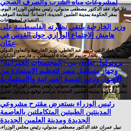
لمشروعات مياه الشرب والصرف الصحي
علا عواد عقد الدكتور مصطفى مدبولي، رئيس مجلس الوزراء، اليوم،
بمقر الحكومة بمدينة العلمين الجديدة، اجتماعاً؛ لمتابعة الموقف
التنفيذي لمشروعات…
وزير الخارجية يلتقي نظيرته الفلسطينية على
هامش الاجتماع الوزاري حول القدس في
عمّان
علا عواد التقى د. بدر عبد العاطي، وزير الخارجية والتعاون الدولي
والمصريين بالخارج، يوم الأربعاء ٥ أغسطس، بـ فارسين أغابكيان…
بروتوكول تعاون بين “المجتمعات العمرانية”
وجهاز مستقبل مصر لتعظيم الاستفادة من
الأصول ودعم التنمية العمرانية والاستثمارية
علا عواد شهد الدكتور مصطفى مدبولي، رئيس مجلس الوزراء، اليوم،
بمقر الحكومة بمدينة العلمين الجديدة، مراسم توقيع بروتوكول تعاون
بين…
رئيس الوزراء يستعرض مقترح مشروعي
المدينتين الطبيتين المتكاملتين بالعاصمة
الجديدة ومدينة العلمين الجديدة
نبيل عمران عقد الدكتور مصطفى مدبولي، رئيس مجلس الوزراء،