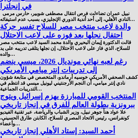
في إنجلترا
نبيل عمران تضاءلت فرص انتقال مصطفى شوبير، حارس مرمى
النادي الأهلي، إلى أحد أندية الدوري الإنجليزي، بسبب عدم استيفائه…
والدة لاعب منتخب مصر للسلاح تفسر حركة
احتفال نجلها بعد فوزه على لاعب الاحتلال
قالت الدكتورة إيمان البحيري والدة محمد السيد لاعب منتخب مصر
للسلاح، الذي فاز على لاعب الاحتلال، إن نجلها يتلقى تدريبه على يد
والده…
رغم لعبه نهائي مونديال 2026، ميسي ينضم
إلى تدريبات إنتر ميامي الأمريكي
كشف الصحفي الأمريكي خوسيه أرماندو، المتخصص في متابعة شؤون
نادي إنتر ميامي، أن النجم الأرجنتيني ليونيل ميسي قد انتظم في
التدريبات الجماعية…
المنتخب القومي للمبارزة يهزم إسرائيل ويتوج
ببرونزية بطولة العالم للفرق في إنجاز تاريخي
علا عواد هنأ جوهر نبيل، وزير الشباب والرياضة، عبر تقنية الفيديو
كونفرانس، رئيس الاتحاد المصري للسلاح، الكابتن طارق الحسيني،
وأعضاء…
أحمد السيد: إستاد الأهلي إنجاز تاريخي