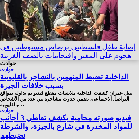
إصابة طفل فلسطيني برصاص مستوطنين في
هجوم على المغير واقتحامات بالضفة الغربية
حوادث
حوادث
الداخلية تضبط المتهمين بالتشاجر بالقليوبية
بسبب خلافات الجيرة
نبيل عمران كشفت الداخلية ملابسات مقطع فيديو تم تداوله بمواقع
التواصل الاجتماعى، تضمن حدوث مشاجرة بين عدد من الأشخاص
بالقليوبية.…
حوادث
فيديو صورته محامية يكشف تعاطي 3 أجانب
للمواد المخدرة في شارع بالجيزة، والشرطة
تضبطهم