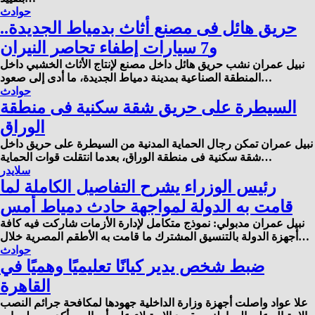
حوادث
حريق هائل فى مصنع أثاث بدمياط الجديدة..
و7 سيارات إطفاء تحاصر النيران
نبيل عمران نشب حريق هائل داخل مصنع لإنتاج الأثاث الخشبي داخل
المنطقة الصناعية بمدينة دمياط الجديدة، ما أدى إلى صعود…
حوادث
السيطرة على حريق شقة سكنية فى منطقة
الوراق
نبيل عمران تمكن رجال الحماية المدنية من السيطرة على حريق داخل
شقة سكنية فى منطقة الوراق، بعدما انتقلت قوات الحماية…
سلايدر
رئيس الوزراء يشرح التفاصيل الكاملة لما
قامت به الدولة لمواجهة حادث دمياط أمس
نبيل عمران مدبولي: نموذج متكامل لإدارة الأزمات شاركت فيه كافة
أجهزة الدولة بالتنسيق المشترك ما قامت به الأطقم المصرية خلال…
حوادث
ضبط شخص يدير كيانًا تعليميًا وهميًا في
القاهرة
علا عواد واصلت أجهزة وزارة الداخلية جهودها لمكافحة جرائم النصب