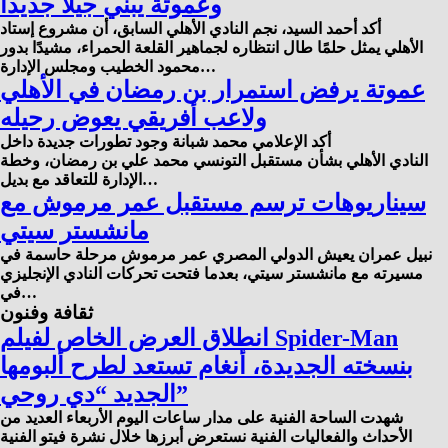
وعموتة يبني جيلا جديدا
أكد أحمد السيد، نجم النادي الأهلي السابق، أن مشروع إستاد
الأهلي يمثل حلمًا طال انتظاره لجماهير القلعة الحمراء، مشيدًا بدور
محمود الخطيب ومجلس الإدارة…
عموتة يرفض استمرار بن رمضان في الأهلي
ولاعب أفريقي يعوض رحيله
أكد الإعلامي محمد شبانة وجود تطورات جديدة داخل
النادي الأهلي بشأن مستقبل التونسي محمد علي بن رمضان، وخطة
الإدارة للتعاقد مع بديل…
سيناريوهات ترسم مستقبل عمر مرموش مع
مانشستر سيتي
نبيل عمران يعيش الدولي المصري عمر مرموش مرحلة حاسمة في
مسيرته مع مانشستر سيتي، بعدما فتحت تحركات النادي الإنجليزي
في…
ثقافة وفنون
انطلاق العرض الخاص لفيلم Spider-Man
بنسخته الجديدة، أنغام تستعد لطرح ألبومها
الجديد “دي روحي”
شهدت الساحة الفنية على مدار ساعات اليوم الأربعاء العديد من
الأحداث والفعاليات الفنية نستعرض أبرزها خلال نشرة فيتو الفنية