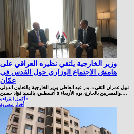
وزير الخارجية يلتقي نظيره العراقي على
هامش الاجتماع الوزاري حول القدس في
عمّان
نبيل عمران التقى د. بدر عبد العاطي وزير الخارجية والتعاون الدولي
والمصريين بالخارج، يوم الأربعاء ٥ أغسطس، بالسيد فؤاد حسين،…
أكمل القراءة »
أخبار مصرية