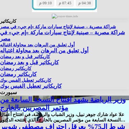
prayer-times.info
كاريكاتير
شراكة مصرية – صينية لإنتاج سيارات ماركة «إم جي» في مصر
شراكة مصرية – صينية لإنتاج سيارات ماركة «إم جي» في
مصر
أول تعليق من البرهان بعد محاولة اغتياله
أول تعليق من البرهان بعد محاولة اغتياله
كاريكاتير قبل و بعد رمضان
كاريكاتير قبل و بعد رمضان
كاريكاتير رمضان
كاريكاتير رمضان
كاريكاتير تعطيل الفيس بوك
كاريكاتير تعطيل الفيس بوك
سبورت
وزير الرياضة يشهد افتتاح النسخة السابعة من
مؤتمر المصريين بالخارج
علا عواد شارك جوهر نبيل، وزير الشباب والرياضة، في افتتاح أعمال
النسخة السابعة من مؤتمر المصريين بالخارج، الذي افتتحه الدكتور…
شرط الـ75% يعرقل احتراف مصطفى شوبير