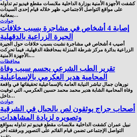
كشفت الأجهزة الأمنية بوزارة الداخلية ملابسات مقطع فيديو تم تداوله
على مواقع التواصل الاجتماعي، ظهر خلاله قيام إحدى السيدات
بمعاتبة…
حوادث
إصابة 4 أشخاص في مشاجرة بسبب خلافات
الجيرة الزراعية بالدقهلية
أصيب 4 أشخاص في مشاجرة نشبت بسبب خلافات حول الجيرة
الزراعية بدائرة مركز شرطة المنزلة بمحافظة الدقهلية، فيما تحركت
الأجهزة الأمنية،…
محافظات
تقرير الطب الشرعي يحسم سبب وفاة
المحامية هدير العكرمي بالإسماعيلية
نورهان جمال تباشر النيابة العامة بالإسماعيلية تحقيقاتها في واقعة
وفاة المحامية الشابة هدير محمد محمد حسين العكرمي، التي توفيت
داخل…
حوادث
أصحاب جراج يوثقون لص بالحبال في الشرقية
وتصويره لزيادة المشاهدات
نبيل عمران كشفت الداخلية ملابسات مقطع فيديو تم تداوله بمواقع
التواصل الإجتماعى تضمن قيام القائم على التصوير وبرفقته آخر
بتقييد…