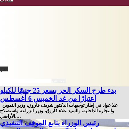
فيسبوك
X
يوتيوب
انستقرام
‫TikTok
نبض
بحث عن
بدء طرح السكر الحر بسعر 25 جنيهًا للكيلو
اعتبارًا من غد الخميس 6 أغسطس
علا عواد في إطار توجيهات الدكتور شريف فاروق، وزير التموين
والتجارة الداخلية، والسيد علاء فاروق، وزير الزراعة واستصلاح
الأراضي،…
رئيس الوزراء يتابع الموقف التنفيذي