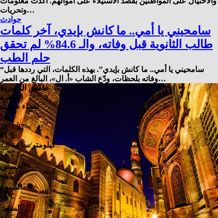
والاحتيال على المواطنين بقصد الاستيلاء على أموالهم. أكدت معلومات
وتحريات…
حوادث
سامحيني يا أمي.. ما كانش بإيدي، آخر كلمات
طالب الثانوية قبل وفاته، والـ 84.6% لم تحقق
حلم الطب
“سامحيني يا أمي.. ما كانش بإيدي”. بهذه الكلمات، التي رددها قبل
وفاته بلحظات، ودّع الشاب «أ. ال»، البالغ من العمر…
طقس المصرية
القاهرة
سماء صافية
℃
27
38º - 27º
61%
2.6 كيلومتر/ساعة
℃
38
الخميس
℃
39
الجمعة
℃
39
السبت
℃