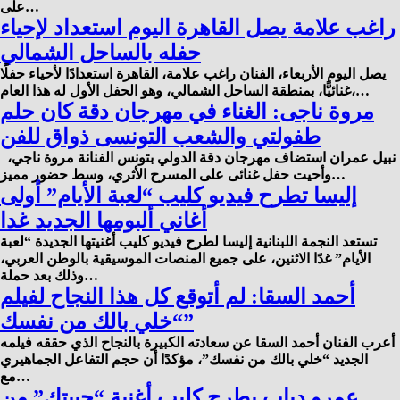
على…
راغب علامة يصل القاهرة اليوم استعداد لإحياء
حفله بالساحل الشمالي
يصل اليوم الأربعاء، الفنان راغب علامة، القاهرة استعدادًا لأحياء حفلًا
غنائيًّا، بمنطقة الساحل الشمالي، وهو الحفل الأول له هذا العام،…
مروة ناجى: الغناء في مهرجان دقة كان حلم
طفولتي والشعب التونسى ذواق للفن
نبيل عمران استضاف مهرجان دقة الدولي بتونس الفنانة مروة ناجي،
وأحيت حفل غنائى على المسرح الأثري، وسط حضور مميز…
إليسا تطرح فيديو كليب “لعبة الأيام” أولى
أغاني ألبومها الجديد غدا
تستعد النجمة اللبنانية إليسا لطرح فيديو كليب أغنيتها الجديدة “لعبة
الأيام” غدًا الاثنين، على جميع المنصات الموسيقية بالوطن العربي،
وذلك بعد حملة…
أحمد السقا: لم أتوقع كل هذا النجاح لفيلم
“خلي بالك من نفسك”
أعرب الفنان أحمد السقا عن سعادته الكبيرة بالنجاح الذي حققه فيلمه
الجديد “خلي بالك من نفسك”، مؤكدًا أن حجم التفاعل الجماهيري
مع…
عمرو دياب يطرح كليب أغنية “حبيتك” من