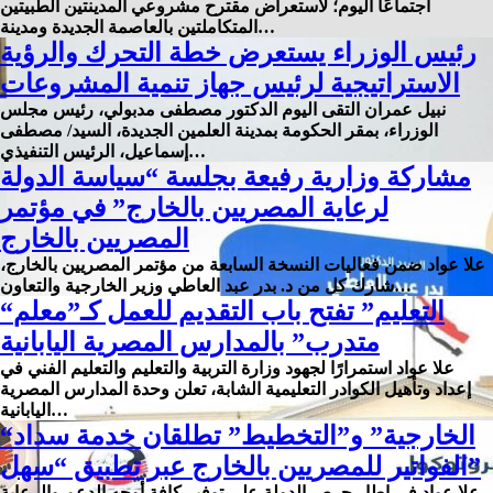
اجتماعًا اليوم؛ لاستعراض مقترح مشروعي المدينتين الطبيتين
المتكاملتين بالعاصمة الجديدة ومدينة…
رئيس الوزراء يستعرض خطة التحرك والرؤية
الاستراتيجية لرئيس جهاز تنمية المشروعات
نبيل عمران التقى اليوم الدكتور مصطفى مدبولي، رئيس مجلس
الوزراء، بمقر الحكومة بمدينة العلمين الجديدة، السيد/ مصطفى
إسماعيل، الرئيس التنفيذي…
مشاركة وزارية رفيعة بجلسة “سياسة الدولة
لرعاية المصريين بالخارج” في مؤتمر
المصريين بالخارج
علا عواد ضمن فعاليات النسخة السابعة من مؤتمر المصريين بالخارج،
شارك كل من د. بدر عبد العاطي وزير الخارجية والتعاون…
“التعليم” تفتح باب التقديم للعمل كـ”معلم
متدرب” بالمدارس المصرية اليابانية
علا عواد استمرارًا لجهود وزارة التربية والتعليم والتعليم الفني في
إعداد وتأهيل الكوادر التعليمية الشابة، تعلن وحدة المدارس المصرية
اليابانية…
“الخارجية” و”التخطيط” تطلقان خدمة سداد
الفواتير للمصريين بالخارج عبر تطبيق “سهل”
علا عواد في إطار حرص الدولة على توفير كافة أوجه الدعم والرعاية