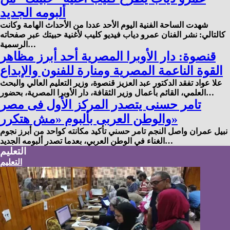
ألبومه الجديد
شهدت الساحة الفنية اليوم الأحد عددا من الأحداث الهامة وكانت
كالتالي: نشر الفنان عمرو دياب فيديو كليب لأغنية حبيتك عبر صفحاته
الرسمية…
قنصوة: دار الأوبرا المصرية أحد أبرز مظاهر
القوة الناعمة المصرية ومنارة للفنون والإبداع
علا عواد تفقد الدكتور عبد العزيز قنصوة، وزير التعليم العالي والبحث
العلمي، القائم بأعمال وزير الثقافة، دار الأوبرا المصرية، بحضور…
تامر حسنى يتصدر المركز الأول فى مصر
والوطن العربى بألبوم «مش هتكرر»
نبيل عمران واصل النجم تامر حسني تأكيد مكانته كواحد من أبرز نجوم
الغناء في الوطن العربي، بعدما تصدر ألبومه الجديد…
التعليم
التعليم