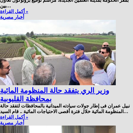
بمقر الحكومة بمدينة العلمين الجديدة، مراسم توقيع بروتوكول تعاون
بين…
أكمل القراءة »
أخبار مصرية
وزير الري يتفقد حالة المنظومة المائية
بمحافظة القليوبية
نبيل عمران فى إطار جولات سيادته الميدانية بالمحافظات لتفقد حالة
المنظومة المائية خلال فترة أقصى الاحتياجات المائية .. قام السيد…
أكمل القراءة »
أخبار مصرية