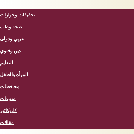
المزيد
تحقيقات وحوارات
صحة وطب
عربي ودولى
دين وفتوي
التعليم
المرأة والطفل
محافظات
منوعات
كاريكاتير
مقالات