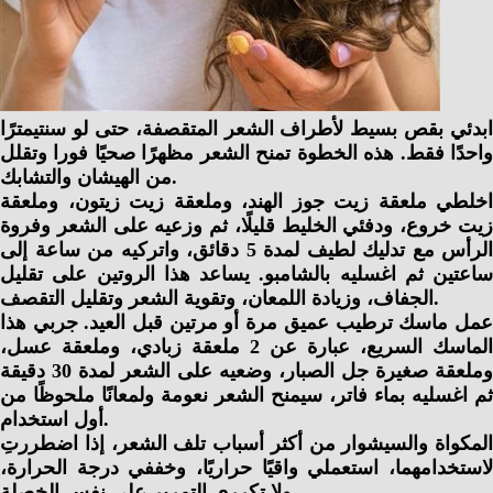
ابدئي بقص بسيط لأطراف الشعر المتقصفة، حتى لو سنتيمترًا
واحدًا فقط. هذه الخطوة تمنح الشعر مظهرًا صحيًا فورا وتقلل
من الهيشان والتشابك.
اخلطي ملعقة زيت جوز الهند، وملعقة زيت زيتون، وملعقة
زيت خروع، ودفئي الخليط قليلًا، ثم وزعيه على الشعر وفروة
الرأس مع تدليك لطيف لمدة 5 دقائق، واتركيه من ساعة إلى
ساعتين ثم اغسليه بالشامبو. يساعد هذا الروتين على تقليل
الجفاف، وزيادة اللمعان، وتقوية الشعر وتقليل التقصف.
عمل ماسك ترطيب عميق مرة أو مرتين قبل العيد. جربي هذا
الماسك السريع، عبارة عن 2 ملعقة زبادي، وملعقة عسل،
وملعقة صغيرة جل الصبار، وضعيه على الشعر لمدة 30 دقيقة
ثم اغسليه بماء فاتر، سيمنح الشعر نعومة ولمعانًا ملحوظًا من
أول استخدام.
المكواة والسيشوار من أكثر أسباب تلف الشعر، إذا اضطررتِ
لاستخدامهما، استعملي واقيًا حراريًا، وخففي درجة الحرارة،
ولا تكرري التمرير على نفس الخصلة.