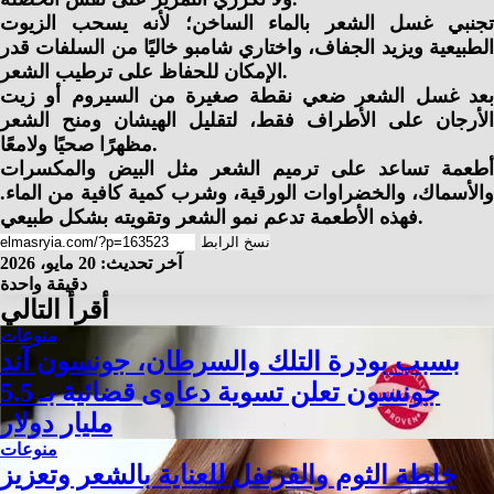
تجنبي غسل الشعر بالماء الساخن؛ لأنه يسحب الزيوت
الطبيعية ويزيد الجفاف، واختاري شامبو خاليًا من السلفات قدر
الإمكان للحفاظ على ترطيب الشعر.
بعد غسل الشعر ضعي نقطة صغيرة من السيروم أو زيت
الأرجان على الأطراف فقط، لتقليل الهيشان ومنح الشعر
مظهرًا صحيًا ولامعًا.
أطعمة تساعد على ترميم الشعر مثل البيض والمكسرات
والأسماك، والخضراوات الورقية، وشرب كمية كافية من الماء.
فهذه الأطعمة تدعم نمو الشعر وتقويته بشكل طبيعي.
نسخ الرابط
آخر تحديث: 20 مايو، 2026
دقيقة واحدة
أقرأ التالي
منوعات
بسبب بودرة التلك والسرطان، جونسون آند
جونسون تعلن تسوية دعاوى قضائية بـ 5.5
مليار دولار
منوعات
خلطة الثوم والقرنفل للعناية بالشعر وتعزيز