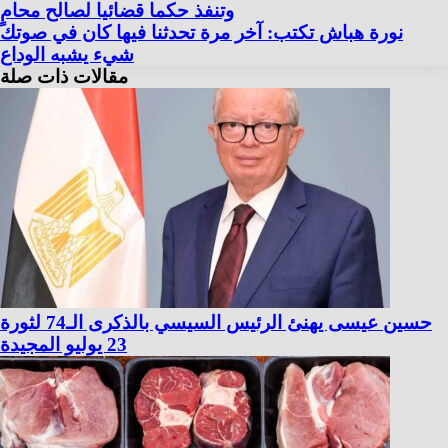
وتنفذ حكما قضائيا لصالح محامٍ
نورة هباش تكتب: آخر مرة تحدثنا فيها كان في صوتك
شيء يشبه الوداع
مقالات ذات صلة
حسين عيسى يهنئ الرئيس السيسي بالذكرى الـ74 لثورة
23 يوليو المجيدة