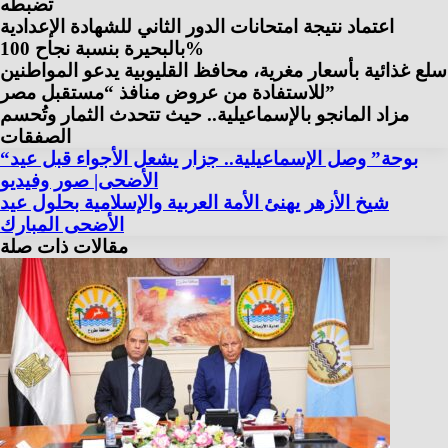
تضبطه
اعتماد نتيجة امتحانات الدور الثاني للشهادة الإعدادية
بالبحيرة بنسبة نجاح 100%
سلع غذائية بأسعار مغرية، محافظ القليوبية يدعو المواطنين
للاستفادة من عروض منافذ “مستقبل مصر”
مزاد المانجو بالإسماعيلية.. حيث تتحدث الثمار وتُحسم
الصفقات
“بوحة” وصل الإسماعيلية.. جزار يشعل الأجواء قبل عيد
الأضحى| صور وفيديو
شيخ الأزهر يهنئ الأمة العربية والإسلامية بحلول عيد
الأضحى المبارك
مقالات ذات صلة