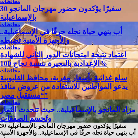
محافظات
30 سفيرًا يؤكدون حضور مهرجان المانجو
بالإسماعيلية
محافظات
أب ينهي حياة نجله حرقًا في الإسماعيلية..
والأجهزة الأمنية تضبطه
محافظات
اعتماد نتيجة امتحانات الدور الثاني للشهادة
الإعدادية بالبحيرة بنسبة نجاح 100%
محافظات
سلع غذائية بأسعار مغرية، محافظ القليوبية
يدعو المواطنين للاستفادة من عروض منافذ
“مستقبل مصر”
محافظات
مزاد المانجو بالإسماعيلية.. حيث تتحدث الثمار
وتُحسم الصفقات
30 سفيرًا يؤكدون حضور مهرجان المانجو بالإسماعيلية
أب ينهي حياة نجله حرقًا في الإسماعيلية.. والأجهزة الأمنية