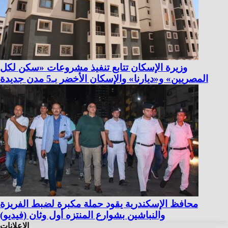
وزيرة الإسكان تتابع تنفيذ مشروعات «سكن لكل
المصريين» و«ديارنا» والإسكان الأخضر بـ5 مدن جديدة
محافظ الإسكندرية يقود حملة مكبرة لضبط الفريزة
والنباشين بشوارع المنتزه أول وثان (فيديو)
الإعلانات