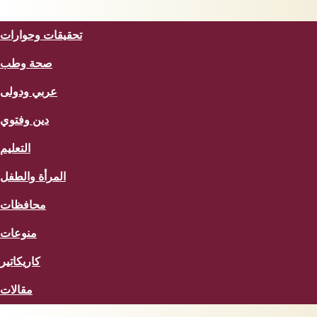
المزيد
تحقيقات وحوارات
صحة وطب
عربي ودولى
دين وفتوي
التعليم
المرأة والطفل
محافظات
منوعات
كاريكاتير
مقالات