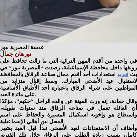
عدسة المصرية نيوز
نورهان جمال
في واحدة من أقدم المهن التراثية التي ما زالت تحافظ على
رونقها داخل محافظة الإسماعيلية، رصدت “المصرية نيوز” في
بث
فيديو
استعدادات أحد أقدم محال صناعة الرقاق بالمحافظة
لاستقبال عيد الأضحى المبارك، وسط إقبال متزايد من
المواطنين على شراء الرقاق باعتباره أحد الأطباق الأساسية
على مائدة العيد.
وقال حمادة، إنه ورث المهنة عن والده الراحل “حكيم”، مؤكدًا
أن العائلة تعمل في صناعة الرقاق منذ سنوات طويلة،
واستطاع هو وإخوته استكمال المسيرة والحفاظ على اسم
المحل بين أهالي الإسماعيلية.
وأضاف أن الاستعدادات لعيد الأضحى تبدأ قبل العيد بشهر
كامل، بسبب زيادة الطلب على الرقاق خلال تلك الفترة،