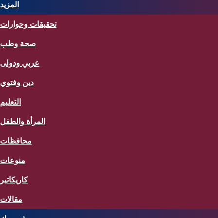
المزيد
تحقيقات وحوارات
صحة وطب
عربي ودولى
دين وفتوي
التعليم
المرأة والطفل
محافظات
منوعات
كاريكاتير
مقالات