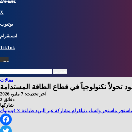
فيسبوك
X
يوتيوب
انستقرام
‫TikTok
نبض
بحث عن
مقالات
 تحولاً تكنولوجياً في قطاع الطاقة المستدامة
آخر تحديث: 7 مايو، 2026
2 دقائق
شاركها
اسنجر
ماسنجر
واتساب
تيلقرام
مشاركة عبر البريد
طباعة
X
فيسبوك