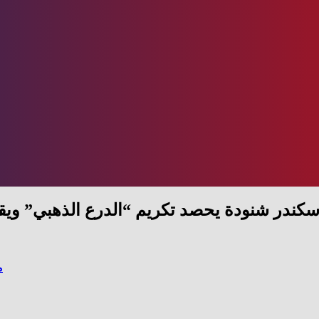
سكندر شنودة يحصد تكريم “الدرع الذهبي” ويقود
م