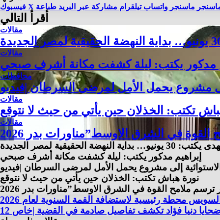
اسنجر
ماسنجر
واتساب
تيلقرام
مشاركة عبر البريد
طباعة
X
فيسبوك
أقرأ التالي
مقالات
مقالات
م مدكور يكتب: ليلة كشفت مكانة أشرف صبحي
محافظات
لى مشروع يحمل الأمل لمرضى السرطان |فيديو
مقالات
باش تكتب: الخذلان حين يأتي من حيث لا نتوقع
مقالات
… بداية النهضة الحقيقية لمصر الجديدة
إبراهيم مدكور يكتب: ليلة كشفت مكانة أشرف صبحي
لاستوائية إلى مشروع يحمل الأمل لمرضى السرطان |فيديو
نورة هباش تكتب: الخذلان حين يأتي من حيث لا نتوقع
سويس محطة رئيسية لاستضافة القمة السنوية لعام 2026