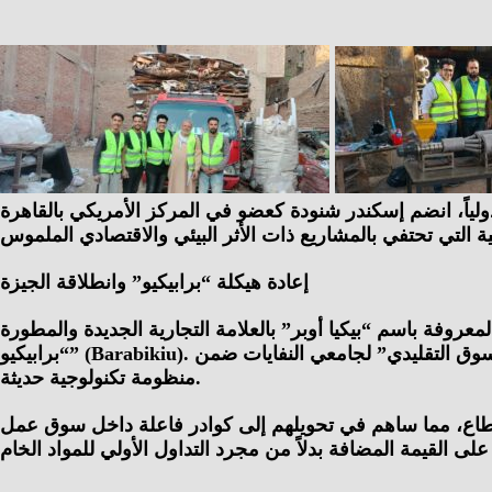
 المركز الأمريكي بالقاهرة (ACC) التابع للسفارة الأمريكية، كما أُعلن مؤخراً عن تأهله للمنافسة على
إعادة هيكلة “برابيكيو” وانطلاقة الجيزة
فة باسم “بيكيا أوبر” بالعلامة التجارية الجديدة والمطورة
“برابيكيو” (Barabikiu). وتتخذ الشركة حالياً من محافظة الجيزة مركزاً لانطلاق عملياتها الميدانية، حيث تقدم نموذجاً اقتصادياً قائماً على دمج “السوق التقليدي” لجامعي النفايات ضمن
منظومة تكنولوجية حديثة.
القطاع، مما ساهم في تحويلهم إلى كوادر فاعلة داخل سوق عمل