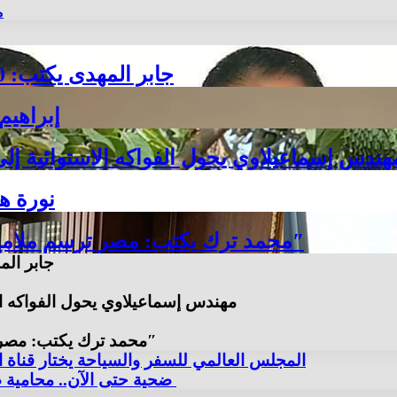
م
جابر المهدى يكتب: 30 يونيو… بداية النهضة الحقيقية لمصر الجديدة
إبراهي
هندس إسماعيلاوي يحول الفواكه الاستوائية إ
نورة ه
محمد ترك يكتب: مصر ترسم ملامح القوة في الشرق الاوسط”مناورات بدر 2026″
جابر المهدى يكتب: 30 يونيو
مهندس إسماعيلاوي يحول الفواكه ا
محمد ترك يكتب: مصر ترسم ملامح القوة في الشرق الاوسط”مناورات بدر 2026″
المجلس العالمي للسفر والسياحة يختار قناة ال
12 ضحية حتى الآن.. محامية ضحايا دنيا فؤاد تكشف تفاصيل صادمة في القضية |خاص