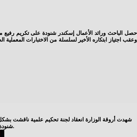
شهدت أروقة الوزارة انعقاد لجنة تحكيم علمية ناقشت بشكل تفص
شنودة كمدرب دولي معتمد في هذا التخصص، ليصبح مرجعاً تقنياً في نقل تكنولوجيا الطاقة من النطاق البحثي إلى التطبيق الصناعي.