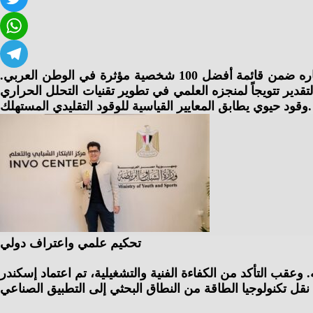
حصل الباحث ورائد الأعمال إسكندر شنودة على تكريم رفيع من وزارة الشباب والرياضة، حيث تم منحه الدرع الذهبي واختياره ضمن قائمة أفضل 100 شخصية مؤثرة في الوطن العربي.
 لمنجزه العلمي في تطوير تقنيات التحلل الحراري (Pyrolysis)، وعقب اجتياز ابتكاره الأخير لسلسلة من الاختبارات المعملية الصارمة التي أثبتت كفاءة الجهاز في إنتاج
وقود حيوي يطابق المعايير القياسية للوقود التقليدي المستهلك.
تحكيم علمي واعتراف دولي
وعقب التأكد من الكفاءة الفنية والتشغيلية، تم اعتماد إسكندر