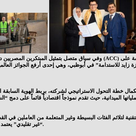
وفي سياق متصل بتمثيل المبتكرين المصريين دولياً، انضم إسكندر شنودة كعضو في
طة التحول الاستراتيجي لشركته، بربط الهوية السابقة المعرو
تقنية لتلائم الفئات البسيطة وغير المتعلمة من العاملين في 
“غير تقليدي” يعتمد على القيمة المضافة بدلاً من مجرد التداول الأولي للمواد الخام.