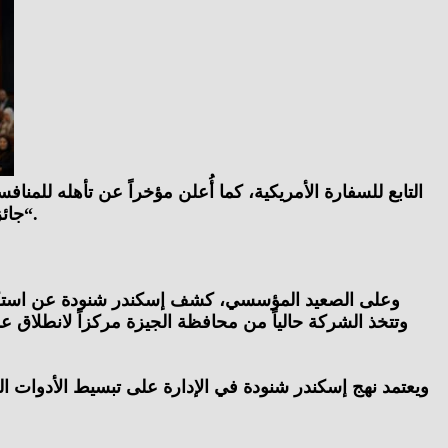
“جائزة زايد للاستدامة” في أبوظبي، وهي إحدى أرفع الجوائز العالمية التي تحتفي بالمشاريع ذات الأثر البيئي والاقتصادي الملموس.
وعلى الصعيد المؤسسي، كشف إسكندر شنودة عن استكمال خ
ويعتمد نهج إسكندر شنودة في الإدارة على تبسيط الأدوات ال