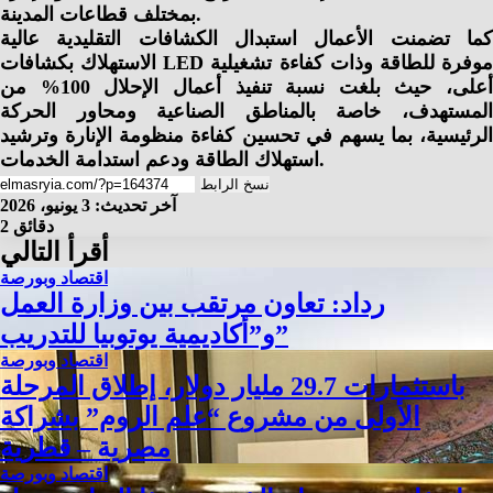
بمختلف قطاعات المدينة.
كما تضمنت الأعمال استبدال الكشافات التقليدية عالية
الاستهلاك بكشافات LED موفرة للطاقة وذات كفاءة تشغيلية
أعلى، حيث بلغت نسبة تنفيذ أعمال الإحلال 100% من
المستهدف، خاصة بالمناطق الصناعية ومحاور الحركة
الرئيسية، بما يسهم في تحسين كفاءة منظومة الإنارة وترشيد
استهلاك الطاقة ودعم استدامة الخدمات.
نسخ الرابط
آخر تحديث: 3 يونيو، 2026
2 دقائق
أقرأ التالي
اقتصاد وبورصة
رداد: تعاون مرتقب بين وزارة العمل
و”أكاديمية يوتوبيا للتدريب”
اقتصاد وبورصة
باستثمارات 29.7 مليار دولار، إطلاق المرحلة
الأولى من مشروع “علم الروم” بشراكة
مصرية – قطرية
اقتصاد وبورصة