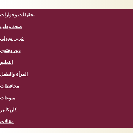
المزيد
تحقيقات وحوارات
صحة وطب
عربي ودولى
دين وفتوي
التعليم
المرأة والطفل
محافظات
منوعات
كاريكاتير
مقالات