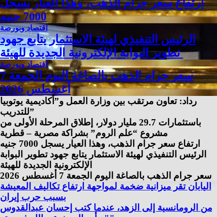
ارتفاع سعر جرام الذهب، وهذا العيار يسجل
7000 جنيه
اقتصاد وبورصة
الرئيس التنفيذي لهيئة الاستثمار يتابع جهود
تطوير البوابة الإلكترونية الجديدة للهيئة
اقتصاد وبورصة
سعر جرام الذهب بالصاغة اليوم الجمعة 7
أغسطس 2026
رداد: تعاون مرتقب بين وزارة العمل و”أكاديمية يوتوبيا
للتدريب”
باستثمارات 29.7 مليار دولار، إطلاق المرحلة الأولى من
مشروع “علم الروم” بشراكة مصرية – قطرية
ارتفاع سعر جرام الذهب، وهذا العيار يسجل 7000 جنيه
الرئيس التنفيذي لهيئة الاستثمار يتابع جهود تطوير البوابة
الإلكترونية الجديدة للهيئة
سعر جرام الذهب بالصاغة اليوم الجمعة 7 أغسطس 2026
اليابان تقر ميزانية ضخمة لمواجهة ارتفاع تكاليف المعيشة
بسبب حرب إيران
من الرومانسية إلى الزهد، عندما كتب إحسان عبدالقدوس