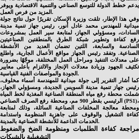
يدعم خطط الدولة للتوسع الصناعي والتنمية الاقتصادية ويوفر
المزيد من فرص العمل.
وفي هذا الإطار، تلقت وزيرة الإسكان تقريرًا حول نتائج جولة
ميدانية للمهندس محمد عادل أنور، رئيس جهاز تنمية مدينة
السادات، ومسؤولي الجهاز، لمتابعة سير العمل بمشروعات
رفع كفاءة وتطوير شبكة الطرق بالمنطقتين الصناعيتين
السادسة والسابعة، اللتين تضمان العديد من الأنشطة
الصناعية. وتفقد رئيس الجهاز مواقع الأعمال الجارية، واطلع
على معدلات التنفيذ ومراحل العمل المختلفة، موجّهًا بضرورة
تكثيف الجهود وزيادة معدلات الإنجاز والالتزام بأعلى معايير
الجودة والمواصفات الفنية القياسية.
كما أشار التقرير إلى جولة ميدانية للمهندسة أسماء مخلوف،
رئيس جهاز تنمية مدينة السويس الجديدة، ومسؤولي الجهاز،
شملت محطة رفع مياه المنطقة الصناعية المغذية لخط المياه
الرئيسي بقطر 900 مم، ومحطة رفع الصرف الصناعي (PS1)،
ومحطة معالجة المخلفات الصناعية السائلة، وذلك لمتابعة
كفاءة التشغيل والوقوف على جاهزية المنظومة واستدامة
الخدمات الداعمة للأنشطة الصناعية بالمدينة.
مراجعة كفاءة الطلمبات ومنظومة الضخ والضغوط
التشغيلية بالشبكات