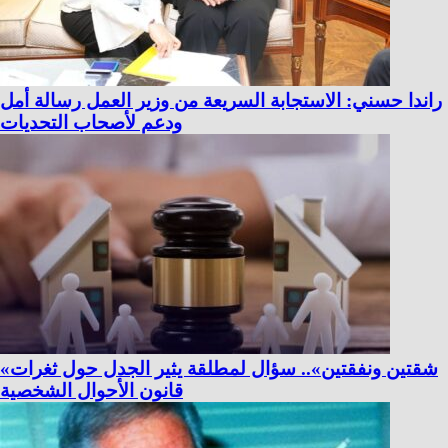
راندا حسني: الاستجابة السريعة من وزير العمل رسالة أمل
ودعم لأصحاب التحديات
«شقتين ونفقتين».. سؤال لمطلقة يثير الجدل حول ثغرات
قانون الأحوال الشخصية