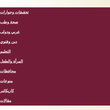
المزيد
تحقيقات وحوارات
صحة وطب
عربي ودولى
دين وفتوي
التعليم
المرأة والطفل
محافظات
منوعات
كاريكاتير
مقالات