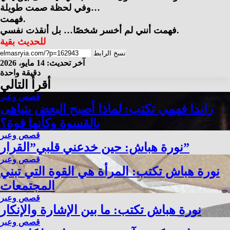
وفي لحظة صمت طويلة…
فهمت.
فهمت أنني لم أخسر شخصًا… بل أنقذت نفسي.
للحديث بقية
نسخ الرابط
آخر تحديث: 14 مايو، 2026
دقيقة واحدة
أقرأ التالي
قصص وعبر
راندا فهمي تكتب: لماذا أصبح البعض يتباهى
بالقسوة وكأنها قوة؟
قصص وعبر
نورة هباش: حين خدعني قلبي”القرار”
قصص وعبر
نورة هباش تكتب: المرأة هي القوة التي تبني
المجتمعات
قصص وعبر
نورة هباش تكتب: ما بين الإشارة والإنكار
قصص وعبر