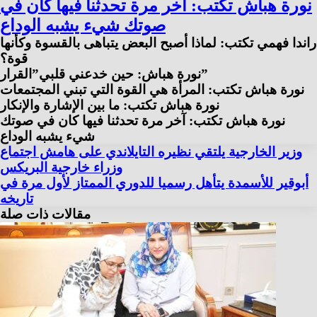
نورة هباش تكتب: آخر مرة تحدثنا فيها كان في
صوتك شيء يشبه الوداع
راندا فهمي تكتب: لماذا أصبح البعض يتباهى بالقسوة وكأنها
قوة؟
نورة هباش: حين خدعني قلبي”القرار”
نورة هباش تكتب: المرأة هي القوة التي تبني المجتمعات
نورة هباش تكتب: ما بين الإشارة والإنكار
نورة هباش تكتب: آخر مرة تحدثنا فيها كان في صوتك
شيء يشبه الوداع
وزير الخارجية يلتقي نظيره التايلاندي على هامش اجتماع
وزراء خارجية البريكس
أبوقير للأسمدة يتأهل رسميا للدوري الممتاز لأول مرة في
تاريخه
مقالات ذات صلة