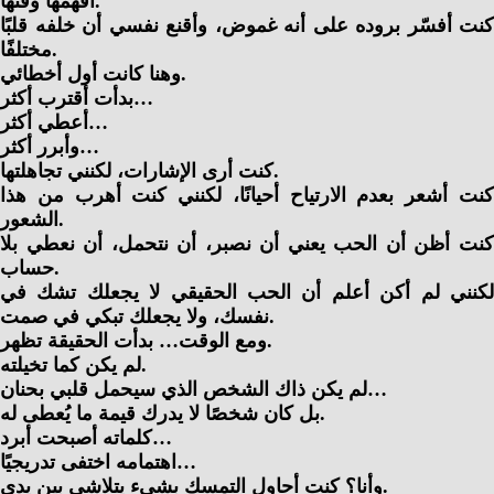
أفهمها وقتها.
كنت أفسّر بروده على أنه غموض، وأقنع نفسي أن خلفه قلبًا
مختلفًا.
وهنا كانت أول أخطائي.
بدأت أقترب أكثر…
أعطي أكثر…
وأبرر أكثر…
كنت أرى الإشارات، لكنني تجاهلتها.
كنت أشعر بعدم الارتياح أحيانًا، لكنني كنت أهرب من هذا
الشعور.
كنت أظن أن الحب يعني أن نصبر، أن نتحمل، أن نعطي بلا
حساب.
لكنني لم أكن أعلم أن الحب الحقيقي لا يجعلك تشك في
نفسك، ولا يجعلك تبكي في صمت.
ومع الوقت… بدأت الحقيقة تظهر.
لم يكن كما تخيلته.
لم يكن ذاك الشخص الذي سيحمل قلبي بحنان…
بل كان شخصًا لا يدرك قيمة ما يُعطى له.
كلماته أصبحت أبرد…
اهتمامه اختفى تدريجيًا…
وأنا؟ كنت أحاول التمسك بشيء يتلاشى بين يدي.