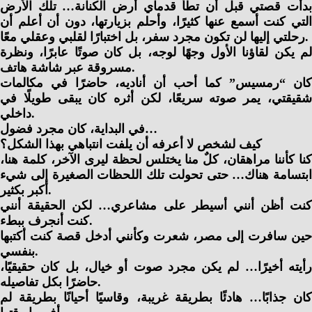
بدأت قصتي قبل أن تطأ قدماي أرض الكنانة… تلك الأرض
التي كنت أسمع عنها كثيرًا، وأحلم بزيارتها، دون أن أعلم أن
رحلتي إليها لن تكون مجرد سفر، بل اختبارًا لقلبي وعقلي معًا.
لم يكن لقاؤنا الأول وجهًا لوجه، بل كان صوتًا عابرًا، ونظرة
مسروقة عبر شاشة هاتف.
كان “رمسيس” كما أحب أن أناديه، حاضرًا في مكالمات
شقيقتي، يمر صوته سريعًا، لكن أثره كان يبقى طويلًا في
داخلي.
في البداية، كان مجرد فضول…
كيف لشخص لا أعرفه أن يلفت انتباهي بهذا الشكل؟
كنا كأننا مراهقان، كلٌ منا يختلس لحظة ليرى الآخر، كلمة هنا،
ابتسامة هناك… حتى تحولت تلك اللحظات الصغيرة إلى شيء
أكبر بكثير.
كنت أظن أنني أسيطر على مشاعري… لكن الحقيقة أنني
كنت أنجرف ببطء.
حين سافرت إلى مصر، شعرت وكأنني أدخل قصة كنت أكتبها
بنفسي.
رأيته أخيرًا… لم يكن مجرد صوت أو خيال، بل كان حقيقيًا،
حاضرًا بكل تفاصيله.
كان جذابًا… هادئًا بطريقة غريبة، وقاسيًا أحيانًا بطريقة لم